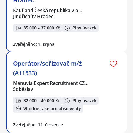
Hradec
Kaufland Česká republika v.o…
Jindřichův Hradec
35 000 – 37 000 Kč
Plný úvazek
Zveřejněno: 1. srpna
Operátor/seřizovač m/ž
(A11533)
Manuvia Expert Recruitment CZ…
Soběslav
32 000 – 40 000 Kč
Plný úvazek
Vhodné také pro absolventy
Zveřejněno: 31. července