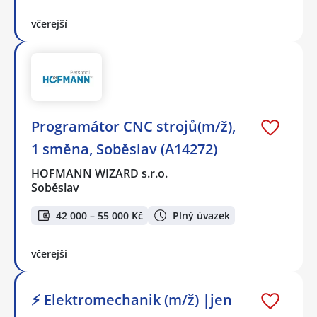
včerejší
Programátor CNC strojů(m/ž),
1 směna, Soběslav (A14272)
HOFMANN WIZARD s.r.o.
Soběslav
42 000 – 55 000 Kč
Plný úvazek
včerejší
⚡ Elektromechanik (m/ž) |jen