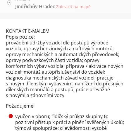
Jindřichův Hradec
Zobrazit na mapě
KONTAKT E-MAILEM
Popis pozice:
provádění údržby vozidel dle postupů výrobce
vozidla; opravy benzinových a naftových motorů;
opravy mechanických a automatických převodovek;
opravy podvozkových částí vozidla; opravy
komfortních výbav vozidla; příprava / aktivace nových
vozidel; montáž autopříslušenství do vozidel;
diagnostika mechanických závad vozidel; pracuje
s novým dílenským vybavením; nahlížení do přesných
dílenských manuálů a postupů; práce převážně
s novými a zánovními vozy
Požadujeme:
vyučen v oboru; řidičský průkaz skupiny B;
pozitivní přístup k práci a plnění svěřených úkolů;
týmová spolupráce; cílevědomost; vysoké