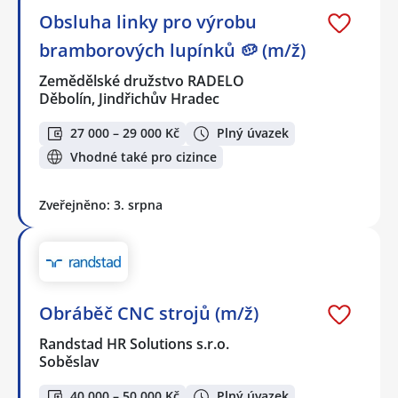
Obsluha linky pro výrobu
bramborových lupínků 🥔 (m/ž)
Zemědělské družstvo RADELO
Děbolín, Jindřichův Hradec
27 000 – 29 000 Kč
Plný úvazek
Vhodné také pro cizince
Zveřejněno: 3. srpna
Obráběč CNC strojů (m/ž)
Randstad HR Solutions s.r.o.
Soběslav
40 000 – 50 000 Kč
Plný úvazek