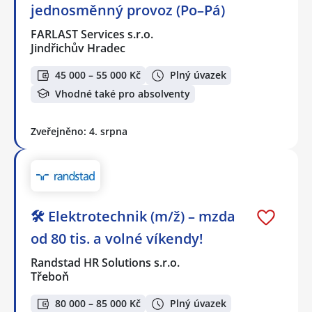
jednosměnný provoz (Po–Pá)
FARLAST Services s.r.o.
Jindřichův Hradec
45 000 – 55 000 Kč
Plný úvazek
Vhodné také pro absolventy
Zveřejněno: 4. srpna
🛠️ Elektrotechnik (m/ž) – mzda
od 80 tis. a volné víkendy!
Randstad HR Solutions s.r.o.
Třeboň
80 000 – 85 000 Kč
Plný úvazek