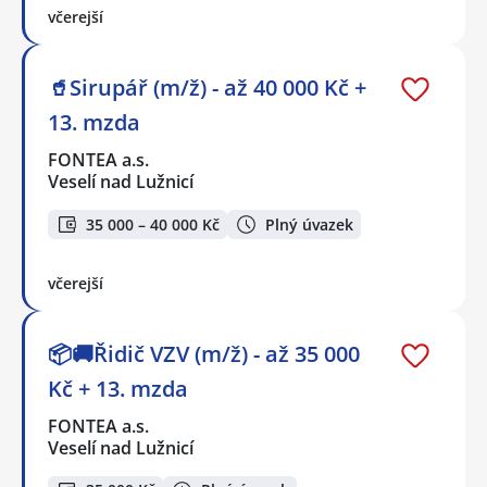
včerejší
🥤Sirupář (m/ž) - až 40 000 Kč +
13. mzda
FONTEA a.s.
Veselí nad Lužnicí
35 000 – 40 000 Kč
Plný úvazek
včerejší
📦🚚Řidič VZV (m/ž) - až 35 000
Kč + 13. mzda
FONTEA a.s.
Veselí nad Lužnicí