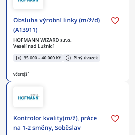
Obsluha výrobní linky (m/ž/d)
(A13911)
HOFMANN WIZARD s.r.o.
Veselí nad Lužnicí
35 000 – 40 000 Kč
Plný úvazek
včerejší
Kontrolor kvality(m/ž), práce
na 1-2 směny, Soběslav