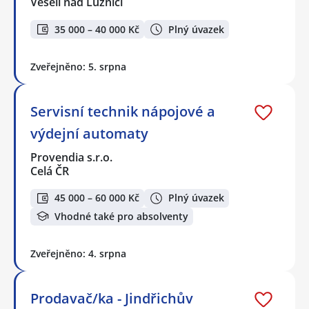
Veselí nad Lužnicí
35 000 – 40 000 Kč
Plný úvazek
Zveřejněno: 5. srpna
Servisní technik nápojové a
výdejní automaty
Provendia s.r.o.
Celá ČR
45 000 – 60 000 Kč
Plný úvazek
Vhodné také pro absolventy
Zveřejněno: 4. srpna
Prodavač/ka - Jindřichův