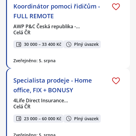
Koordinátor pomoci řidičům -
FULL REMOTE
AWP P&C Česká republika -…
Celá ČR
30 000 – 33 400 Kč
Plný úvazek
Zveřejněno: 5. srpna
Specialista prodeje - Home
office, FIX + BONUSY
4Life Direct Insurance…
Celá ČR
23 000 – 60 000 Kč
Plný úvazek
Zveřejněno: 5. srpna