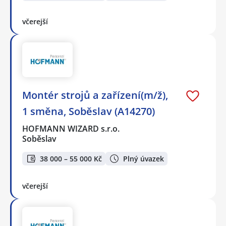
včerejší
Montér strojů a zařízení(m/ž),
1 směna, Soběslav (A14270)
HOFMANN WIZARD s.r.o.
Soběslav
38 000 – 55 000 Kč
Plný úvazek
včerejší