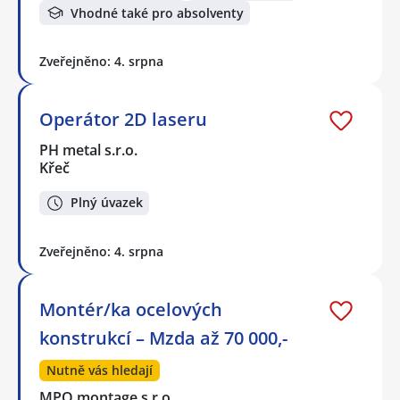
Vhodné také pro absolventy
Zveřejněno: 4. srpna
Operátor 2D laseru
PH metal s.r.o.
Křeč
Plný úvazek
Zveřejněno: 4. srpna
Montér/ka ocelových
konstrukcí – Mzda až 70 000,-
Nutně vás hledají
MPO montage s.r.o.