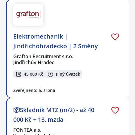
Elektromechanik |
Jindřichohradecko | 2 Směny
Grafton Recruitment s.r.o.
Jindřichův Hradec
45 000 Kč
Plný úvazek
Zveřejněno: 5. srpna
📦Skladník MTZ (m/ž) - až 40
000 Kč + 13. mzda
FONTEA a.s.