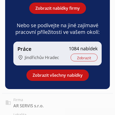
Zobrazit nabídky firmy
Nebo se podívejte na jiné zajímavé
pracovní příležitosti ve vašem okolí:
Práce
1084 nabídek
Jindřichův Hradec
Zobrazit
Zobrazit všechny nabídky
Firma
AR SERVIS s.r.o.
Lokalita