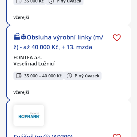
35 000 Kč
Plný úvazek
včerejší
🏭👷Obsluha výrobní linky (m/
ž) - až 40 000 Kč, + 13. mzda
FONTEA a.s.
Veselí nad Lužnicí
35 000 – 40 000 Kč
Plný úvazek
včerejší
Svářeč (m/ž) (A9300)