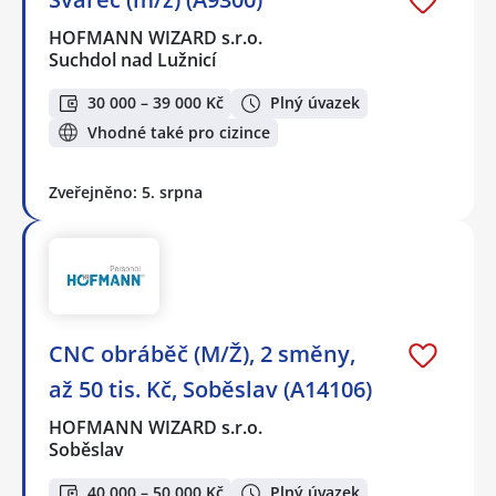
HOFMANN WIZARD s.r.o.
Suchdol nad Lužnicí
30 000 – 39 000 Kč
Plný úvazek
Vhodné také pro cizince
Zveřejněno: 5. srpna
CNC obráběč (M/Ž), 2 směny,
až 50 tis. Kč, Soběslav (A14106)
HOFMANN WIZARD s.r.o.
Soběslav
40 000 – 50 000 Kč
Plný úvazek