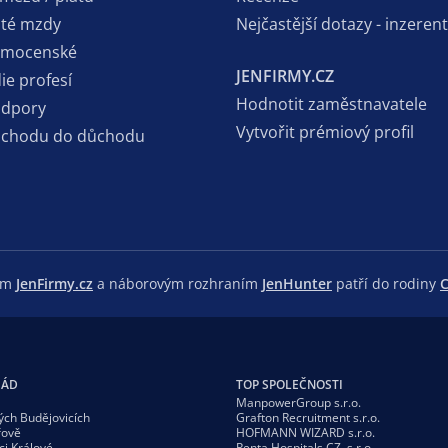
sté mzdy
Nejčastější dotazy - inzerent
emocenské
JENFIRMY.CZ
ie profesí
Hodnotit zaměstnavatele
odpory
Vytvořit prémiový profil
dchodu do důchodu
lem
JenFirmy.cz
a náborovým rozhraním
JenHunter
patří do rodiny
C
GÁD
TOP SPOLEČNOSTI
ManpowerGroup s.r.o.
ých Budějovicích
Grafton Recruitment s.r.o.
řově
HOFMANN WIZARD s.r.o.
ci Králové
Penta Hospitals CZ, s.r.o.