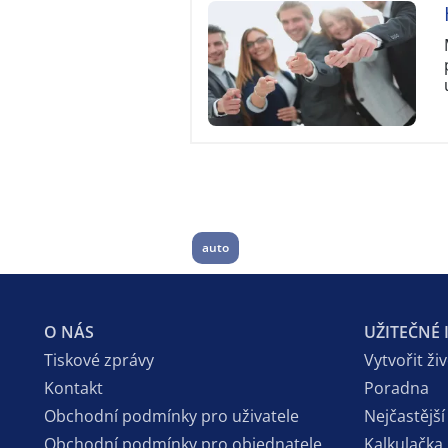
auto
O NÁS
UŽITEČNÉ
Tiskové zprávy
Vytvořit ži
Kontakt
Poradna
Obchodní podmínky pro uživatele
Nejčastější
Obchodní podmínky pro objednatele
Kalkulačka