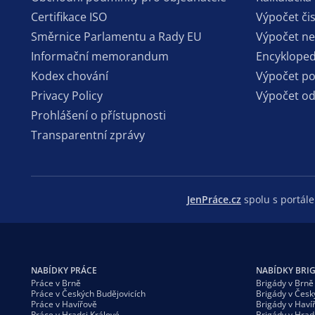
Certifikace ISO
Výpočet či
Směrnice Parlamentu a Rady EU
Výpočet n
Informační memorandum
Encykloped
Kodex chování
Výpočet p
Privacy Policy
Výpočet o
Prohlášení o přístupnosti
Transparentní zprávy
JenPráce.cz
spolu s portá
NABÍDKY PRÁCE
NABÍDKY BRI
Práce v Brně
Brigády v Brně
Práce v Českých Budějovicích
Brigády v Česk
Práce v Havířově
Brigády v Haví
Práce v Hradci Králové
Brigády v Hrad