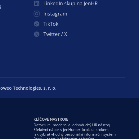
LinkedIn skupina JenHR
i
Instagram
TikTok
Twitter / X
oweo Technologies, s. r. o.
KLÍČOVÉ NÁSTROJE
Datacruit - moderní a jednoduchý HR nástroj
Efektivní nábor s jenHunter: krok za krokem
Jak vybrat vhodný personální informační systém
Recru - cesta k efektivním náborům