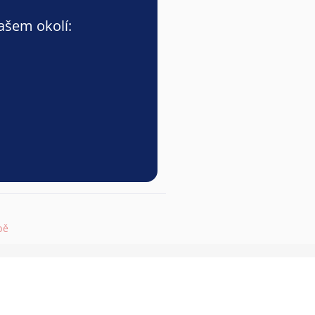
vašem okolí:
pě