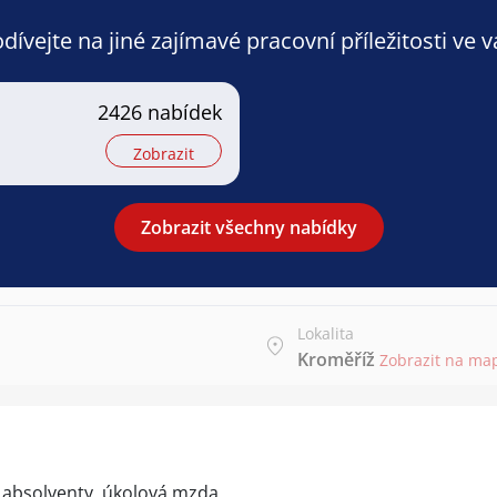
ívejte na jiné zajímavé pracovní příležitosti ve 
2426 nabídek
Zobrazit
Zobrazit všechny nabídky
Lokalita
Kroměříž
Zobrazit na ma
 absolventy, úkolová mzda