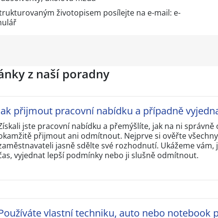
trukturovaným životopisem posílejte na e-mail: e-
mulář
lánky z naší poradny
Jak přijmout pracovní nabídku a případně vyjedn
Získali jste pracovní nabídku a přemýšlíte, jak na ni správn
okamžitě přijmout ani odmítnout. Nejprve si ověřte všechn
zaměstnavateli jasně sdělte své rozhodnutí. Ukážeme vám, j
čas, vyjednat lepší podmínky nebo ji slušně odmítnout.
Používáte vlastní techniku, auto nebo notebook p