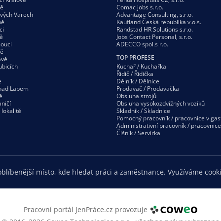
vě
Comac jobs s.r.o.
ových Varech
Advantage Consulting, s.r.o.
ně
Kaufland Česká republika v.o.s.
ci
Randstad HR Solutions s.r.o.
ě
Jobs Contact Personal, s.r.o.
ouci
ADECCO spol.s r.o.
vě
TOP PROFESE
avě
ubicích
Kuchař / Kuchařka
Řidič / Řidička
e
Dělník / Dělnice
 nad Labem
Prodavač / Prodavačka
ě
Obsluha strojů
ničí
Obsluha vysokozdvižných vozíků
í
lokalitě
Skladník / Skladnice
Pomocný pracovník / pracovnice v gas
Administrativní pracovník / pracovnice
Číšník / Servírka
blíbenější místo, kde hledat práci a zaměstnance. Využíváme cooki
Pracovní portál JenPráce.cz provozuje