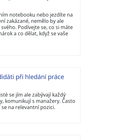
tním notebooku nebo jezdíte na
ení zakázané, nemělo by ale
svého. Podívejte se, co si máte
rok a co dělat, když se vaše
idáti při hledání práce
isté se jím ale zabývají každý
y, komunikují s manažery. Často
í se na relevantní pozici.