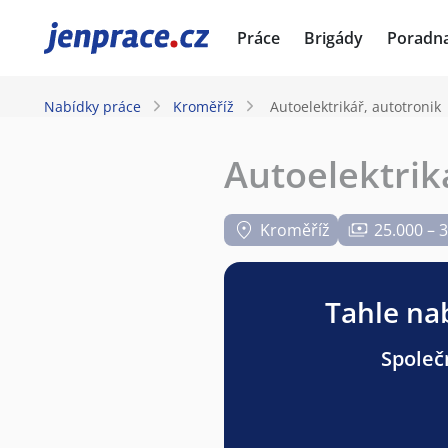
JenPráce.cz
Práce
Brigády
Poradn
Nabídky práce
Kroměříž
Autoelektrikář, autotronik
Autoelektrik
Kroměříž
25.000 – 
Tahle nab
Společ