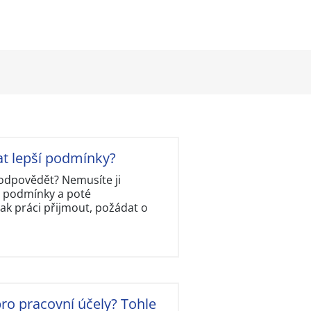
at lepší podmínky?
ě odpovědět? Nemusíte ji
y podmínky a poté
ak práci přijmout, požádat o
ro pracovní účely? Tohle