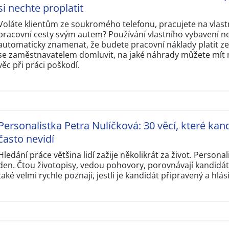
si nechte proplatit
Voláte klientům ze soukromého telefonu, pracujete na vlas
pracovní cesty svým autem? Používání vlastního vybavení n
automaticky znamenat, že budete pracovní náklady platit ze 
se zaměstnavatelem domluvit, na jaké náhrady můžete mít ná
věc při práci poškodí.
Personalistka Petra Nulíčková: 30 věcí, které kand
často nevidí
Hledání práce většina lidí zažije několikrát za život. Personal
den. Čtou životopisy, vedou pohovory, porovnávají kandidát
také velmi rychle poznají, jestli je kandidát připravený a hlás