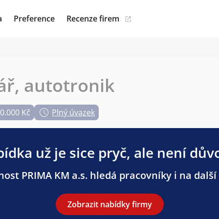
a
Preference
Recenze firem
ář, autotronik
30.000 Kč
Plný úvazek
ídka už je sice pryč, ale není dův
nost PRIMA KM a.s. hledá pracovníky i na další 
Zobrazit nabídky firmy