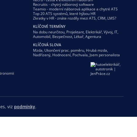
Recruitis - chytrý náborový software
Teamio - moderní náborová aplikace a chytré ATS
Top 20 ATS systémů, které hýbou HR
Zkratky v HR - znáte rozdíly mezi ATS, CRM, LMS?
KLÍČOVÉ TERMÍNY
Na dobu neurčitou
,
Projektant
,
Elektrikář
,
Vývoj
,
IT
,
Automobil
,
Bezpečnost
,
Lékař
,
Agentura
KLÍČOVÁ SLOVA
Mzda
,
Ukončení prac. poměru
,
Hrubá mzda
,
Nadřízený
,
Hodnocení
,
Pochvala
,
Jsem personalista
tronomii
es, viz
podmínky
.