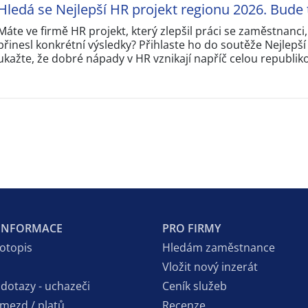
Hledá se Nejlepší HR projekt regionu 2026. Bude 
Máte ve firmě HR projekt, který zlepšil práci se zaměstnanci
přinesl konkrétní výsledky? Přihlaste ho do soutěže Nejlepš
ukažte, že dobré nápady v HR vznikají napříč celou republik
 INFORMACE
PRO FIRMY
votopis
Hledám zaměstnance
Vložit nový inzerát
 dotazy - uchazeči
Ceník služeb
 mezd / platů
Recenze