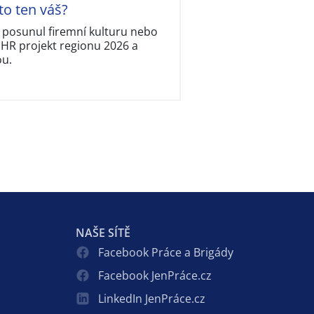
to ten váš?
, posunul firemní kulturu nebo
í HR projekt regionu 2026 a
ou.
NAŠE SÍTĚ
Facebook Práce a Brigády
Facebook JenPráce.cz
LinkedIn JenPráce.cz