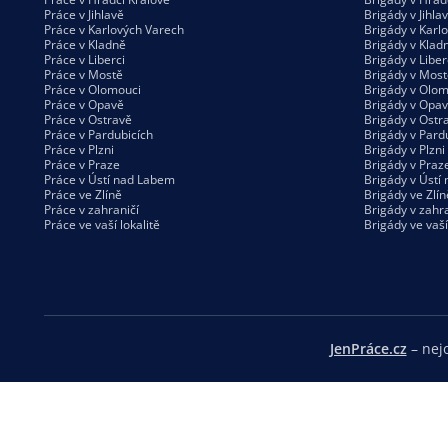
Práce v Jihlavě
Brigády v Jihla
Práce v Karlových Varech
Brigády v Karl
Práce v Kladně
Brigády v Klad
Práce v Liberci
Brigády v Liber
Práce v Mostě
Brigády v Most
Práce v Olomouci
Brigády v Olom
Práce v Opavě
Brigády v Opa
Práce v Ostravě
Brigády v Ostr
Práce v Pardubicích
Brigády v Pard
Práce v Plzni
Brigády v Plzni
Práce v Praze
Brigády v Praz
Práce v Ústí nad Labem
Brigády v Ústí
Práce ve Zlíně
Brigády ve Zlín
Práce v zahraničí
Brigády v zahra
Práce ve vaší
lokalitě
Brigády ve vaš
JenPráce.cz
– nejo