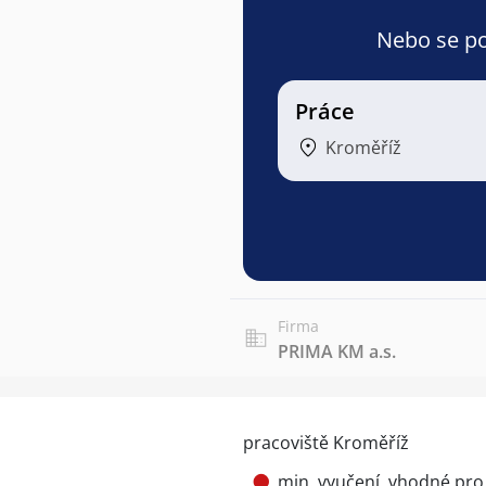
Nebo se pod
Práce
Kroměříž
Firma
PRIMA KM a.s.
pracoviště Kroměříž
min. vyučení, vhodné pro