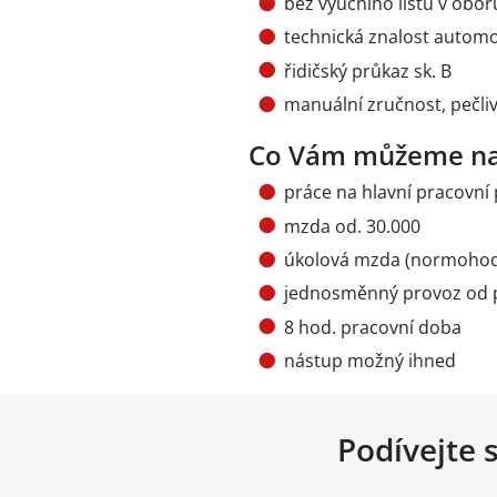
bez výučního listu v obor
technická znalost automo
řidičský průkaz sk. B
manuální zručnost, pečli
Co Vám můžeme na
práce na hlavní pracovní
mzda od. 30.000
úkolová mzda (normohod
jednosměnný provoz od 
8 hod. pracovní doba
nástup možný ihned
Podívejte 