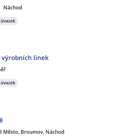
Náchod
 úvazek
výrobních linek
měř
 úvazek
ě
é Město, Broumov, Náchod