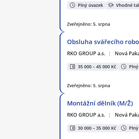
Plný úvazek
Vhodné ta
Zveřejněno: 5. srpna
Obsluha svářecího robo
RKO GROUP a.s.
|
Nová Pak
35 000 – 45 000 Kč
Plný
Zveřejněno: 5. srpna
Montážní dělník (M/Ž)
RKO GROUP a.s.
|
Nová Pak
30 000 – 35 000 Kč
Plný