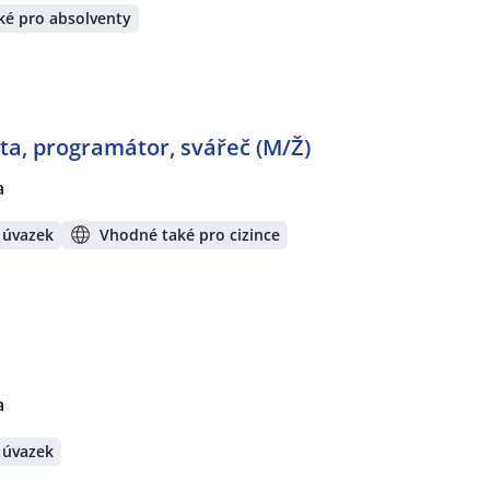
ké pro absolventy
ta, programátor, svářeč (M/Ž)
a
 úvazek
Vhodné také pro cizince
a
 úvazek