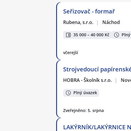
Seřizovač - formař
Rubena, s.r.o.
|
Náchod
35 000 – 40 000 Kč
Plný
včerejší
Strojvedoucí papírenské
HOBRA - Školník s.r.o.
|
Nov
Plný úvazek
Zveřejněno: 5. srpna
LAKÝRNÍK/LAKÝRNICE NA