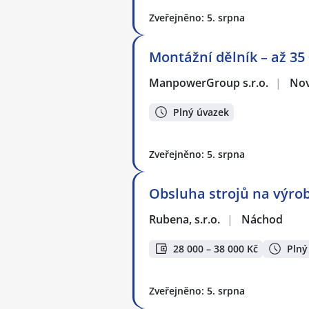
Zveřejněno: 5. srpna
Montážní dělník – až 35
ManpowerGroup s.r.o.
|
Nov
Plný úvazek
Zveřejněno: 5. srpna
Obsluha strojů na výro
Rubena, s.r.o.
|
Náchod
28 000 – 38 000 Kč
Plný
Zveřejněno: 5. srpna