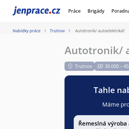
JenPráce.cz
Práce
Brigády
Poradn
Nabídky práce
Trutnov
Autotronik/ autoelektrikář
Autotronik/ 
Trutnov
30.000 – 45
Tahle nab
Máme pro v
Řemeslná výroba 