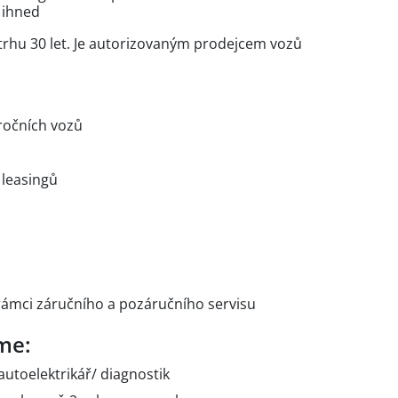
 ihned
 trhu 30 let. Je autorizovaným prodejcem vozů
 ročních vozů
 leasingů
 rámci záručního a pozáručního servisu
me:
autoelektrikář/ diagnostik