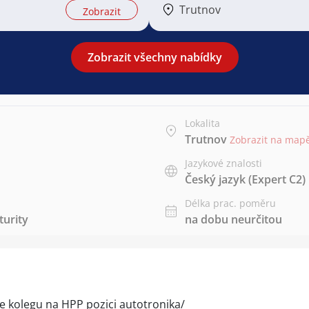
Trutnov
Zobrazit
Zobrazit všechny nabídky
Lokalita
Trutnov
Zobrazit na map
Jazykové znalosti
Český jazyk
(Expert C2)
Délka prac. poměru
urity
na dobu neurčitou
me kolegu na HPP pozici autotronika/