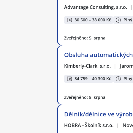
Advantage Consulting, s.r.o.
|
30 500 – 38 000 Kč
Plný
Zveřejněno: 5. srpna
Obsluha automatických 
Kimberly-Clark, s.r.o.
|
Jaro
34 759 – 40 300 Kč
Plný
Zveřejněno: 5. srpna
Dělník/dělnice ve výrob
HOBRA - Školník s.r.o.
|
Nov