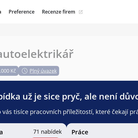
a
Preference
Recenze firem
autoelektrikář
.000 Kč
Plný úvazek
ídka už je sice pryč, ale není dův
ás tisíce pracovních příležitostí, které čekají pr
a
71 nabídek
Práce