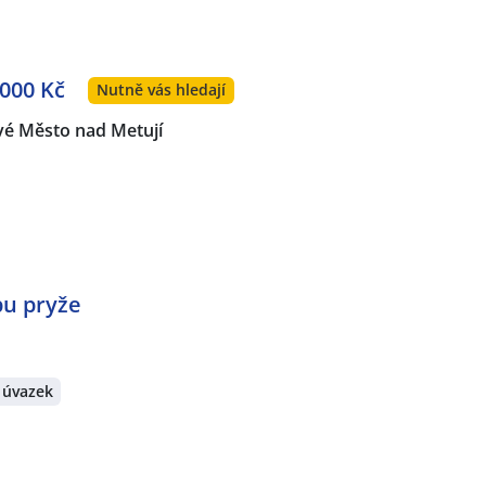
 000 Kč
Nutně vás hledají
é Město nad Metují
bu pryže
 úvazek