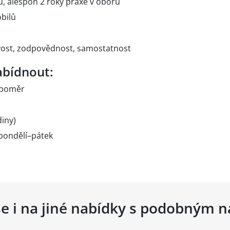
u, alespoň 2 roky praxe v oboru
bilů
vost, zodpovědnost, samostatnost
bídnout:
 poměr
iny)
pondělí–pátek
se i na jiné nabídky s podobným 