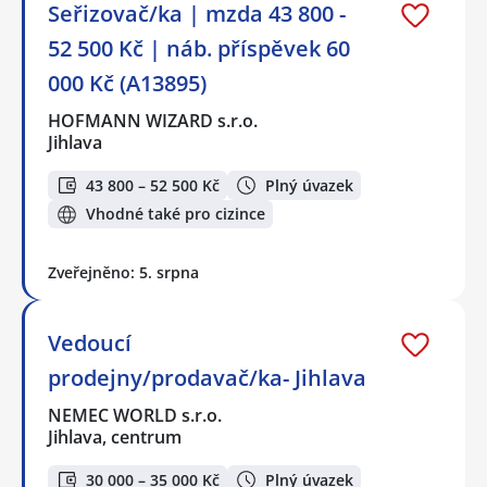
Seřizovač/ka | mzda 43 800 -
52 500 Kč | náb. příspěvek 60
000 Kč (A13895)
HOFMANN WIZARD s.r.o.
Jihlava
43 800 – 52 500 Kč
Plný úvazek
Vhodné také pro cizince
Zveřejněno: 5. srpna
Vedoucí
prodejny/prodavač/ka- Jihlava
NEMEC WORLD s.r.o.
Jihlava, centrum
30 000 – 35 000 Kč
Plný úvazek