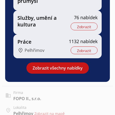
průmysl
Služby, umění a
76 nabídek
kultura
Zobrazit
Práce
1132 nabídek
Pelhřimov
Zobrazit
Zobrazit všechny nabídky
Firma
FOPO II., s.r.o.
Lokalita
Pelhřimov
Zobrazit na mapě