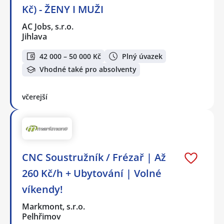
Kč) - ŽENY I MUŽI
AC Jobs, s.r.o.
Jihlava
42 000 – 50 000 Kč
Plný úvazek
Vhodné také pro absolventy
včerejší
CNC Soustružník / Frézař | Až
260 Kč/h + Ubytování | Volné
víkendy!
Markmont, s.r.o.
Pelhřimov