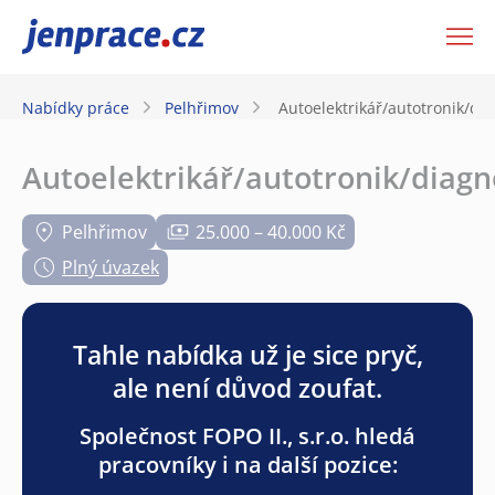
JenPráce.cz
Nabídky práce
Pelhřimov
Autoelektrikář/autotronik/dia
Autoelektrikář/autotronik/diagn
Pelhřimov
25.000 – 40.000 Kč
Plný úvazek
Tahle nabídka už je sice pryč,
ale není důvod zoufat.
Společnost FOPO II., s.r.o. hledá
pracovníky i na další pozice: