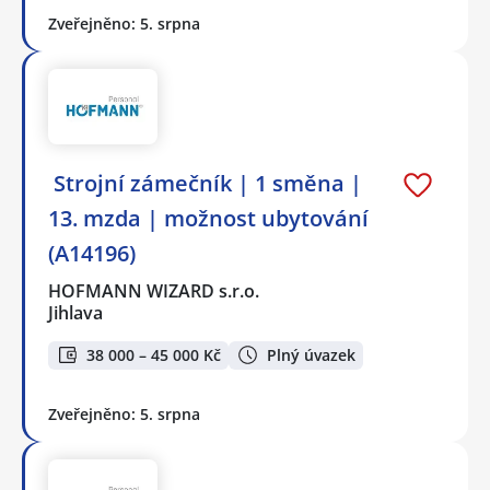
Zveřejněno: 5. srpna
️ Strojní zámečník | 1 směna |
13. mzda | možnost ubytování
(A14196)
HOFMANN WIZARD s.r.o.
Jihlava
38 000 – 45 000 Kč
Plný úvazek
Zveřejněno: 5. srpna