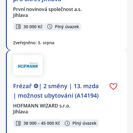
První novinová společnost a.s.
Jihlava
30 000 Kč
Plný úvazek
Zveřejněno: 5. srpna
Frézař ⚙️| 2 směny | 13. mzda
| možnost ubytování (A14194)
HOFMANN WIZARD s.r.o.
Jihlava
38 000 – 45 000 Kč
Plný úvazek