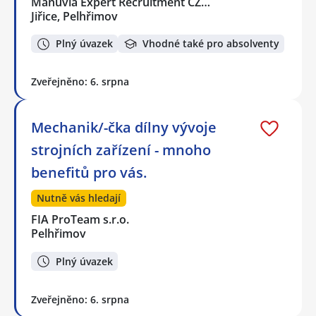
Manuvia Expert Recruitment CZ…
Jiřice, Pelhřimov
Plný úvazek
Vhodné také pro absolventy
Zveřejněno: 6. srpna
Mechanik/-čka dílny vývoje
strojních zařízení - mnoho
benefitů pro vás.
Nutně vás hledají
FIA ProTeam s.r.o.
Pelhřimov
Plný úvazek
Zveřejněno: 6. srpna