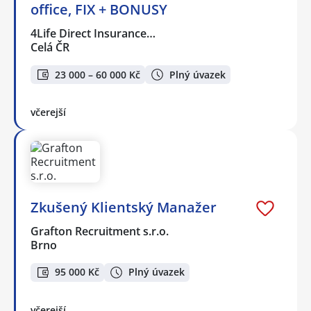
office, FIX + BONUSY
4Life Direct Insurance…
Celá ČR
23 000 – 60 000 Kč
Plný úvazek
včerejší
Zkušený Klientský Manažer
Grafton Recruitment s.r.o.
Brno
95 000 Kč
Plný úvazek
včerejší