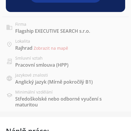
Firma
Flagship EXECUTIVE SEARCH s.r.o.
Lokalita
Rajhrad
Zobrazit na mapě
Smluvní vztah
Pracovní smlouva (HPP)
Jazykové znalosti
Anglický jazyk
(Mírně pokročilý B1)
Minimální vzdělání
Středoškolské nebo odborné vyučení s
maturitou
Náplň práce: