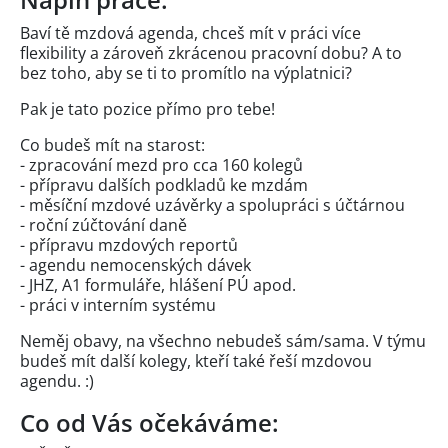
Baví tě mzdová agenda, chceš mít v práci více
flexibility a zároveň zkrácenou pracovní dobu? A to
bez toho, aby se ti to promítlo na výplatnici?
Pak je tato pozice přímo pro tebe!
Co budeš mít na starost:
- zpracování mezd pro cca 160 kolegů
- přípravu dalších podkladů ke mzdám
- měsíční mzdové uzávěrky a spolupráci s účtárnou
- roční zúčtování daně
- přípravu mzdových reportů
- agendu nemocenských dávek
- JHZ, A1 formuláře, hlášení PÚ apod.
- práci v interním systému
Neměj obavy, na všechno nebudeš sám/sama. V týmu
budeš mít další kolegy, kteří také řeší mzdovou
agendu. :)
Co od Vás očekáváme: