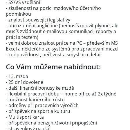
- SŠ/VŠ vzdělání
- zkušenosti na pozici mzdové/ho účetní/ho
podmínkou
- znalost související legislativy
- porozumění angličtině (nemusíš mluvit plynně, ale
musíš zvládnout e-mailovou komunikaci, reporty a
práci s textem)
- velmi dobrou znalost práce na PC – především MS
Excel a některého ze systémů pro zpracování mezd
- zodpovědnost, pečlivost a smysl pro detail
Co Vám můžeme nabídnout:
- 13. mzda
- 25 dní dovolené
- další finanční bonusy ke mzdě
- flexibilní pracovní dobu + home office až 2x týdně
- možnost kariérního růstu
- odměny při pracovních výročích
- příspěvek na sport a kulturu
- Multisport karta
- příspěvek na penzijní/životní připojištění
- stravenkový paušál