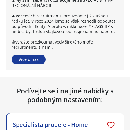
⚓My sami sebe však označujeme za SPECIALISTY NA
REGIONÁLNÍ NÁBOR.
🌊Ve vodách recruitmentu brouzdáme již slušnou
řádku let. V roce 2024 jsme se však rozhodli odpoutat
od původní flotily. A proto vznikla naše ⛵FLAGSHIP s
ambicí být hrdou vlajkovou lodí regionálního náboru.
⛵Vyražte prozkoumat vody širokého moře
recruitmentu s námi.
Více o nás
Podívejte se i na jiné nabídky s
podobným nastavením:
Specialista prodeje - Home