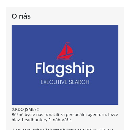
O nás
⛵KDO JSME?⛵
Běžně byste nás označili za personální agenturu, lovce
hlav, headhuntery či náboráře.