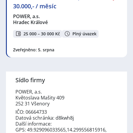
30.000,- / měsíc
POWER, a.s.
Hradec Králové
25 000 – 30 000 Kč
Plný úvazek
Zveřejněno: 5. srpna
Sídlo firmy
POWER, a.s.
Květoslava Mašity 409
252 31 Všenory
IČO: 06664733
Datová schránka: d8kwh8j
Další informace:
GPS: 49.929096033565,14.299556815916,