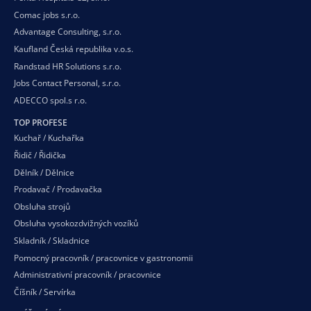
Comac jobs s.r.o.
Advantage Consulting, s.r.o.
Kaufland Česká republika v.o.s.
Randstad HR Solutions s.r.o.
Jobs Contact Personal, s.r.o.
ADECCO spol.s r.o.
TOP PROFESE
Kuchař / Kuchařka
Řidič / Řidička
Dělník / Dělnice
Prodavač / Prodavačka
Obsluha strojů
Obsluha vysokozdvižných vozíků
Skladník / Skladnice
Pomocný pracovník / pracovnice v gastronomii
Administrativní pracovník / pracovnice
Číšník / Servírka