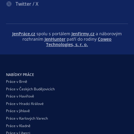
Twitter / X
JenPráce.cz
spolu s portálem
JenFirmy.cz
a náborovým
rozhraním
JenHunter
patří do rodiny
Coweo
Technologies, s. r. o.
NABÍDKY PRÁCE
Práce v Brně
Práce v Českých Budějovicích
Práce v Havířově
Práce v Hradci Králové
Práce v Jihlavě
Práce v Karlových Varech
Práce v Kladně
Práce v Liberci