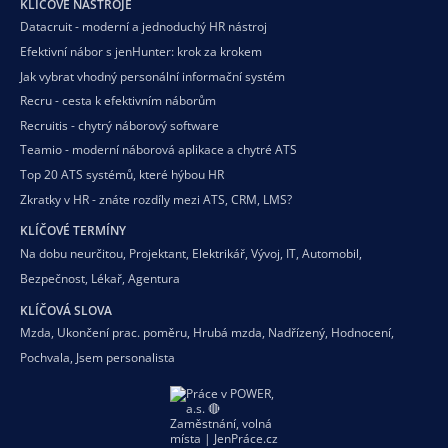
KLÍČOVÉ NÁSTROJE
Datacruit - moderní a jednoduchý HR nástroj
Efektivní nábor s jenHunter: krok za krokem
Jak vybrat vhodný personální informační systém
Recru - cesta k efektivním náborům
Recruitis - chytrý náborový software
Teamio - moderní náborová aplikace a chytré ATS
Top 20 ATS systémů, které hýbou HR
Zkratky v HR - znáte rozdíly mezi ATS, CRM, LMS?
KLÍČOVÉ TERMÍNY
Na dobu neurčitou
,
Projektant
,
Elektrikář
,
Vývoj
,
IT
,
Automobil
,
Bezpečnost
,
Lékař
,
Agentura
KLÍČOVÁ SLOVA
Mzda
,
Ukončení prac. poměru
,
Hrubá mzda
,
Nadřízený
,
Hodnocení
,
Pochvala
,
Jsem personalista