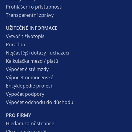
Prohlášení o přístupnosti
Transparentní zprávy
UŽITEČNÉ INFORMACE
Vytvořit životopis
Poradna
Nejčastější dotazy - uchazeči
Kalkulačka mezd / platů
Výpočet čisté mzdy
Výpočet nemocenské
Encyklopedie profesí
Výpočet podpory
Výpočet odchodu do důchodu
PRO FIRMY
Hledám zaměstnance
Vložit nový inzerát