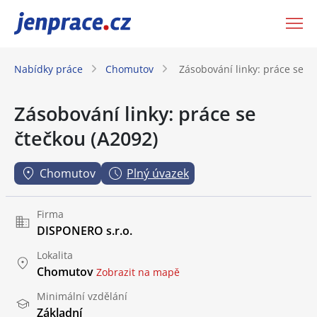
JenPráce.cz
Nabídky práce
Chomutov
Zásobování linky: práce se č
Zásobování linky: práce se
čtečkou (A2092)
Chomutov
Plný úvazek
Firma
DISPONERO s.r.o.
Lokalita
Chomutov
Zobrazit na mapě
Minimální vzdělání
Základní