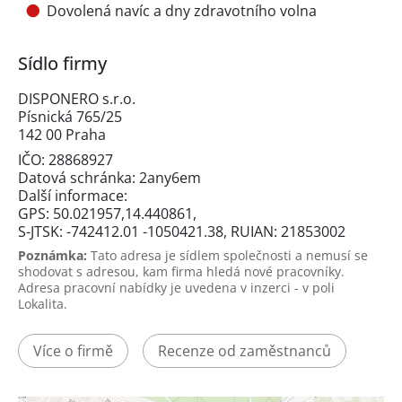
Dovolená navíc a dny zdravotního volna
Sídlo firmy
DISPONERO s.r.o.
Písnická 765/25
142 00 Praha
IČO: 28868927
Datová schránka: 2any6em
Další informace:
GPS: 50.021957,14.440861,
S-JTSK: -742412.01 -1050421.38, RUIAN: 21853002
Poznámka:
Tato adresa je sídlem společnosti a nemusí se
shodovat s adresou, kam firma hledá nové pracovníky.
Adresa pracovní nabídky je uvedena v inzerci - v poli
Lokalita.
Více o firmě
Recenze od zaměstnanců