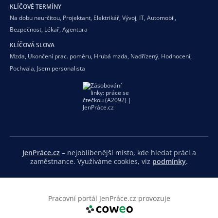
KLÍČOVÉ TERMÍNY
Na dobu neurčitou
,
Projektant
,
Elektrikář
,
Vývoj
,
IT
,
Automobil
,
Bezpečnost
,
Lékař
,
Agentura
KLÍČOVÁ SLOVA
Mzda
,
Ukončení prac. poměru
,
Hrubá mzda
,
Nadřízený
,
Hodnocení
,
Pochvala
,
Jsem personalista
JenPráce.cz
– nejoblíbenější místo, kde hledat práci a
zaměstnance. Využíváme cookies, viz
podmínky
.
Pracovní portál JenPráce.cz provozuje