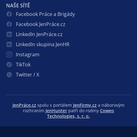
NAŠE SÍTĚ
Facebook Práce a Brigády
Facebook JenPráce.cz
LinkedIn JenPráce.cz
LinkedIn skupina JenHR
Instagram
TikTok
Twitter / X
JenPráce.cz
spolu s portálem
JenFirmy.cz
a náborovým
rozhraním
JenHunter
patří do rodiny
Coweo
Technologies, s. r. o.