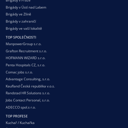
Brigády v Praze
Brigády v Ústí nad Labem
Brigády ve Zlíně
Brigády v zahraničí
Brigády ve vaší
lokalitě
TOP SPOLEČNOSTI
ManpowerGroup s.r.o.
Grafton Recruitment s.r.o.
HOFMANN WIZARD s.r.o.
Penta Hospitals CZ, s.r.o.
Comac jobs s.r.o.
Advantage Consulting, s.r.o.
Kaufland Česká republika v.o.s.
Randstad HR Solutions s.r.o.
Jobs Contact Personal, s.r.o.
ADECCO spol.s r.o.
TOP PROFESE
Kuchař / Kuchařka