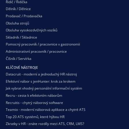
Řidič / Řidička
Dělník / Dělnice
Prodavač / Prodavačka
Obsluha strojů
Obsluha vysokozdvižných vozíků
Skladník / Skladnice
Pomocný pracovník / pracovnice v gastronomii
Administrativní pracovník / pracovnice
Číšník / Servírka
KLÍČOVÉ NÁSTROJE
Datacruit - moderní a jednoduchý HR nástroj
Efektivní nábor s jenHunter: krok za krokem
Jak vybrat vhodný personální informační systém
Recru - cesta k efektivním náborům
Recruitis - chytrý náborový software
Teamio - moderní náborová aplikace a chytré ATS
Top 20 ATS systémů, které hýbou HR
Zkratky v HR - znáte rozdíly mezi ATS, CRM, LMS?