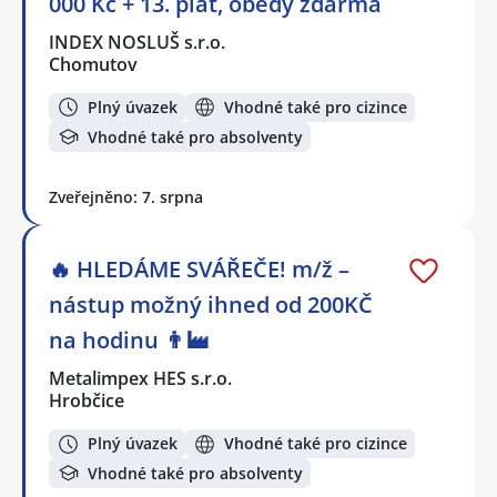
000 Kč + 13. plat, obědy zdarma
INDEX NOSLUŠ s.r.o.
Chomutov
Plný úvazek
Vhodné také pro cizince
Vhodné také pro absolventy
Zveřejněno: 7. srpna
🔥 HLEDÁME SVÁŘEČE! m/ž –
nástup možný ihned od 200KČ
na hodinu 👨‍🏭
Metalimpex HES s.r.o.
Hrobčice
Plný úvazek
Vhodné také pro cizince
Vhodné také pro absolventy