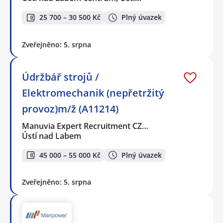
25 700 – 30 500 Kč
Plný úvazek
Zveřejněno: 5. srpna
Údržbář strojů /
Elektromechanik (nepřetržitý
provoz)m/ž (A11214)
Manuvia Expert Recruitment CZ…
Ústí nad Labem
45 000 – 55 000 Kč
Plný úvazek
Zveřejněno: 5. srpna