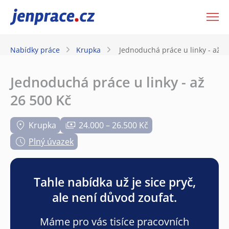
JenPráce.cz
Nabídky práce
Krupka
Jednoduchá práce u linky - až 2
Jednoduchá práce u linky - až
26 500 Kč
Krupka
24.000 – 26.500 Kč
Plný úvazek
Tahle nabídka už je sice pryč,
ale není důvod zoufat.
Máme pro vás tisíce pracovních