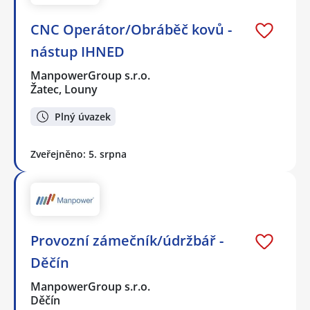
CNC Operátor/Obráběč kovů -
nástup IHNED
ManpowerGroup s.r.o.
Žatec, Louny
Plný úvazek
Zveřejněno: 5. srpna
Provozní zámečník/údržbář -
Děčín
ManpowerGroup s.r.o.
Děčín