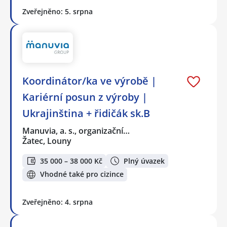
Zveřejněno: 5. srpna
Koordinátor/ka ve výrobě |
Kariérní posun z výroby |
Ukrajinština + řidičák sk.B
Manuvia, a. s., organizační…
Žatec, Louny
35 000 – 38 000 Kč
Plný úvazek
Vhodné také pro cizince
Zveřejněno: 4. srpna