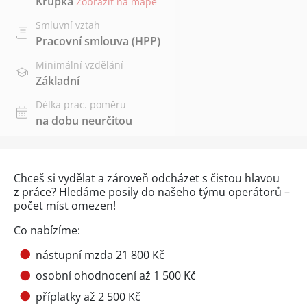
Krupka
Zobrazit na mapě
Smluvní vztah
Pracovní smlouva (HPP)
Minimální vzdělání
Základní
Délka prac. poměru
na dobu neurčitou
Chceš si vydělat a zároveň odcházet s čistou hlavou
z práce? Hledáme posily do našeho týmu operátorů –
počet míst omezen!
Co nabízíme:
nástupní mzda 21 800 Kč
osobní ohodnocení až 1 500 Kč
příplatky až 2 500 Kč