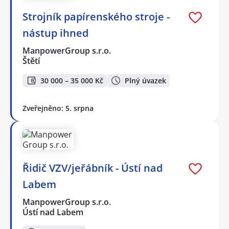
Strojník papírenského stroje -
nástup ihned
ManpowerGroup s.r.o.
Štětí
30 000 – 35 000 Kč
Plný úvazek
Zveřejněno: 5. srpna
Řidič VZV/jeřábník - Ústí nad
Labem
ManpowerGroup s.r.o.
Ústí nad Labem