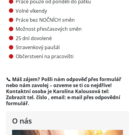
Práce pouze od pondělí do pátku
Volné víkendy
Práce bez NOČNÍCH směn
Možnost přesčasových směn
25 dní dovolené
Stravenkový paušál
Občerstvení na pracovišti
📞 Máš zájem? Pošli nám odpověď přes formulář
nebo nám zavolej – ozveme se ti co nejdříve!
Kontaktní osoba je Karolína Kalousová tel:
Zobrazit tel. číslo
,
email:
e-mail přes
odpovědní
formulář
.
O nás