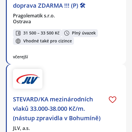
doprava ZDARMA !!! (P) 🛠️
Pragolematik s.r.o.
Ostrava
31 500 – 33 500 Kč
Plný úvazek
Vhodné také pro cizince
včerejší
STEVARD/KA mezinárodních
vlaků 33.000-38.000 Kč/m.
(nástup zpravidla v Bohumíně)
JLV, a.s.