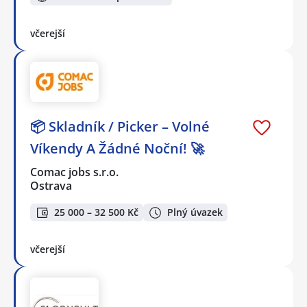
včerejší
📦 Skladník / Picker – Volné
Víkendy A Žádné Noční! 🚀
Comac jobs s.r.o.
Ostrava
25 000 – 32 500 Kč
Plný úvazek
včerejší