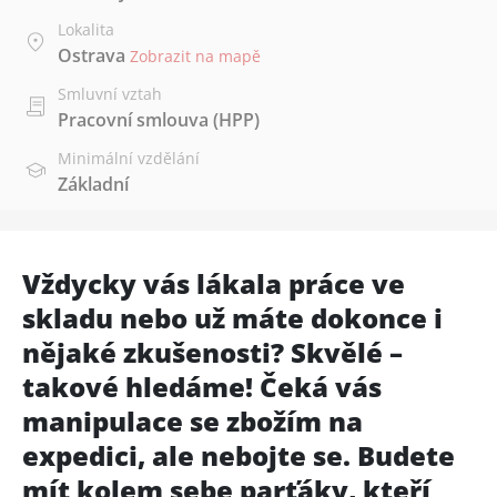
Lokalita
Ostrava
Zobrazit na mapě
Smluvní vztah
Pracovní smlouva (HPP)
Minimální vzdělání
Základní
Vždycky vás lákala práce ve
skladu nebo už máte dokonce i
nějaké zkušenosti? Skvělé –
takové hledáme! Čeká vás
manipulace se zbožím na
expedici, ale nebojte se. Budete
mít kolem sebe parťáky, kteří