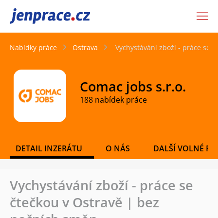
JenPráce.cz
Nabídky práce
Ostrava
Vychystávání zboží - práce se 
Comac jobs s.r.o.
188 nabídek práce
DETAIL INZERÁTU
O NÁS
DALŠÍ VOLNÉ PO
Vychystávání zboží - práce se
čtečkou v Ostravě | bez