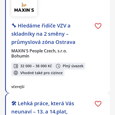
🔧 Hledáme řidiče VZV a
skladníky na 2 směny –
průmyslová zóna Ostrava
MAXIN'S People Czech, s.r.o.
Bohumín
32 000 – 38 000 Kč
Plný úvazek
Vhodné také pro cizince
včerejší
🛠️ Lehká práce, která Vás
neunaví – 13. a 14.plat,