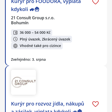
Kurýr pro FOODORA, výplata
kdykoli 🚙🍟
21 Consult Group s.r.o.
Bohumín
36 000 – 54 000 Kč
Plný úvazek, Zkrácený úvazek
Vhodné také pro cizince
Zveřejněno: 3. srpna
Kurýr pro rozvoz jídla, nákupů
a zásilek, výplata kdykoli 🚙🍟