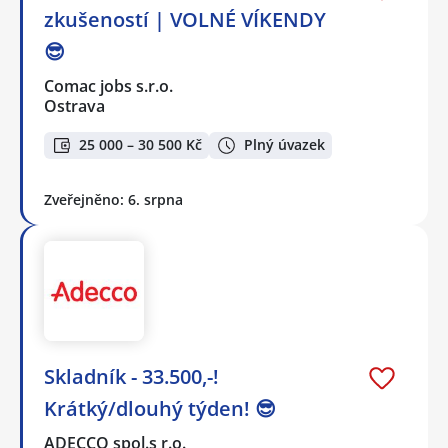
zkušeností | VOLNÉ VÍKENDY
😎
Comac jobs s.r.o.
Ostrava
25 000 – 30 500 Kč
Plný úvazek
Zveřejněno: 6. srpna
Skladník - 33.500,-!
Krátký/dlouhý týden! 😎
ADECCO spol.s r.o.