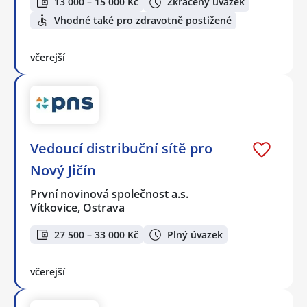
13 000 – 15 000 Kč
Zkrácený úvazek
Vhodné také pro zdravotně postižené
včerejší
Vedoucí distribuční sítě pro
Nový Jičín
První novinová společnost a.s.
Vítkovice, Ostrava
27 500 – 33 000 Kč
Plný úvazek
včerejší