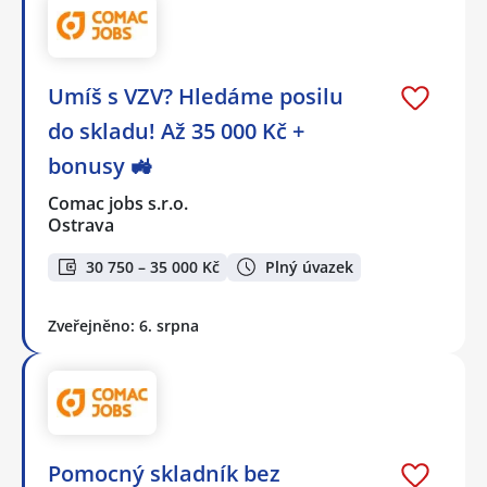
Umíš s VZV? Hledáme posilu
do skladu! Až 35 000 Kč +
bonusy 🚜
Comac jobs s.r.o.
Ostrava
30 750 – 35 000 Kč
Plný úvazek
Zveřejněno: 6. srpna
Pomocný skladník bez