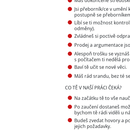
Máš dokončené středoško
Jsi přeborník/ce v umění
postupně se přeborníkem/
Líbí se ti možnost kontro
odměny).
Zvládneš si poctivě odp
Prodej a argumentace jso
Alespoň trošku se vyznáš
s počítačem ti nedělá pr
Baví tě učit se nové věci.
Máš rád srandu, bez té s
CO TĚ V NAŠÍ PRÁCI ČEKÁ?
Na začátku tě to vše nau
Po zaučení dostaneš mož
bychom tě rádi viděli u ná
Budeš zvedat hovory a po
jejich požadavky.