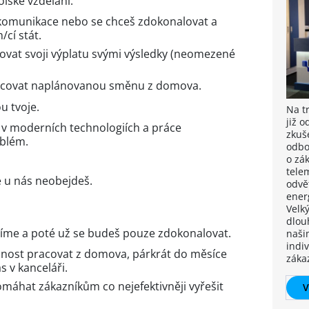
lské vzdělání.
 komunikace nebo se chceš zdokonalovat a
cí stát.
lovat svoji výplatu svými výsledky (neomezené
racovat naplánovanou směnu z domova.
u tvoje.
Na t
již 
 v moderních technologiích a práce
zkuš
oblém.
odbo
o zá
tele
e u nás neobejdeš.
odvět
ener
Velk
dlou
číme a poté už se budeš pouze zdokonalovat.
naši
indiv
nost pracovat z domova, párkrát do měsíce
záka
s v kanceláři.
máhat zákazníkům co nejefektivněji vyřešit
V