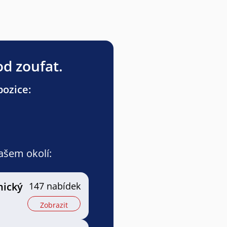
od zoufat.
pozice:
vašem okolí:
nický
147 nabídek
Zobrazit