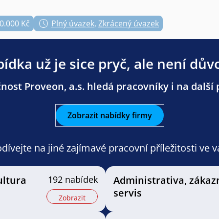
40.000 Kč
Plný úvazek
,
Zkrácený úvazek
ídka už je sice pryč, ale není dův
nost Proveon, a.s. hledá pracovníky i na další 
Zobrazit nabídky firmy
ívejte na jiné zajímavé pracovní příležitosti ve 
ultura
192 nabídek
Administrativa, zákaz
servis
Zobrazit