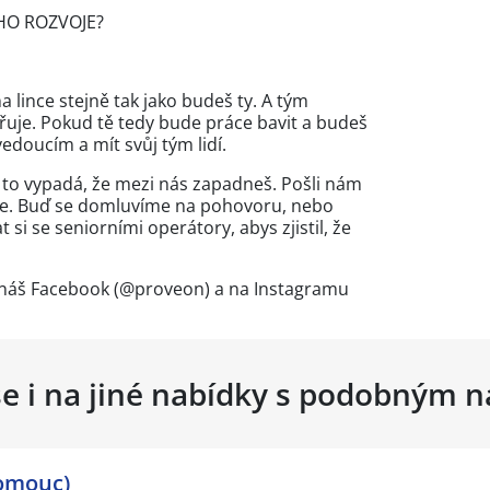
HO ROZVOJE?
na lince stejně tak jako budeš ty. A tým
řuje. Pokud tě tedy bude práce bavit a budeš
vedoucím a mít svůj tým lidí.
k to vypadá, že mezi nás zapadneš. Pošli nám
áme. Buď se domluvíme na pohovoru, nebo
 si se seniorními operátory, abys zjistil, že
náš Facebook (@proveon) a na Instagramu
se i na jiné nabídky s podobným 
lomouc)