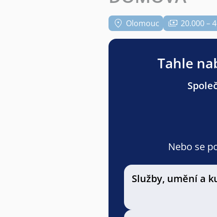
Olomouc
20.000 – 
Tahle nab
Společ
Nebo se pod
Služby, umění a k