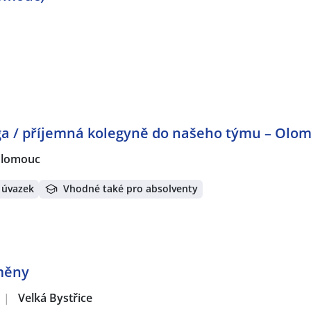
ga / příjemná kolegyně do našeho týmu – Olo
lomouc
 úvazek
Vhodné také pro absolventy
směny
|
Velká Bystřice