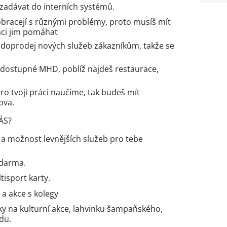
zadávat do interních systémů.
obracejí s různými problémy, proto musíš mít
aci jim pomáhat
i doprodej nových služeb zákazníkům, takže se
 dostupné MHD, poblíž najdeš restaurace,
o tvoji práci naučíme, tak budeš mít
ova.
ÁS?
 a možnost levnějších služeb pro tebe
zdarma.
isport karty.
a akce s kolegy
ky na kulturní akce, lahvinku šampaňského,
du.