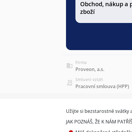
Obchod, nákup a 
zboží
Firma
Proveon, a.s.
Smluvní vztah
Pracovní smlouva (HPP)
Užijte si bezstarostné svátky
JAK POZNÁŠ, ŽE K NÁM PATŘÍ