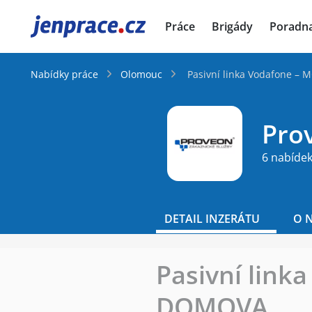
JenPráce.cz
Práce
Brigády
Poradn
Nabídky práce
Olomouc
Pasivní linka Vodafone 
Prov
6 nabídek
DETAIL INZERÁTU
O 
Pasivní lin
DOMOVA