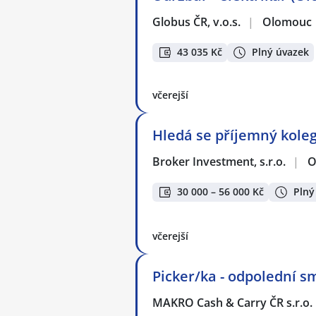
Globus ČR, v.o.s.
|
Olomouc
43 035 Kč
Plný úvazek
včerejší
Hledá se příjemný kole
Broker Investment, s.r.o.
|
O
30 000 – 56 000 Kč
Plný
včerejší
Picker/ka - odpolední 
MAKRO Cash & Carry ČR s.r.o.