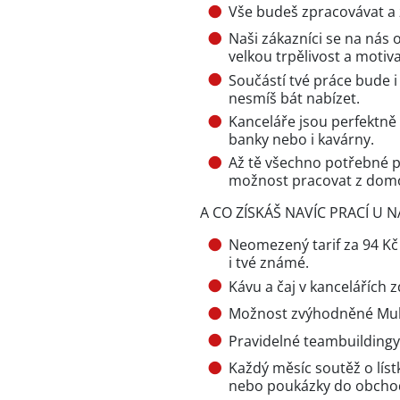
Vše budeš zpracovávat a 
Naši zákazníci se na nás 
velkou trpělivost a motiv
Součástí tvé práce bude 
nesmíš bát nabízet.
Kanceláře jsou perfektně
banky nebo i kavárny.
Až tě všechno potřebné pr
možnost pracovat z dom
A CO ZÍSKÁŠ NAVÍC PRACÍ U N
Neomezený tarif za 94 Kč
i tvé známé.
Kávu a čaj v kancelářích 
Možnost zvýhodněné Mult
Pravidelné teambuildingy 
Každý měsíc soutěž o líst
nebo poukázky do obcho