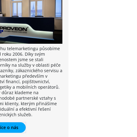
rhu telemarketingu působíme
od roku 2006. Díky svým
enostem jsme se stali
rníky na služby v oblasti péče
kazníky, zákaznického servisu a
marketingu především v
ví financí, pojišťovnictví,
getiky a mobilních operátorů.
ý důraz klademe na
hodobé partnerské vztahy s
mi klienty, kterým přinášíme
iduální a efektivní řešení
znických služeb.
íce o nás