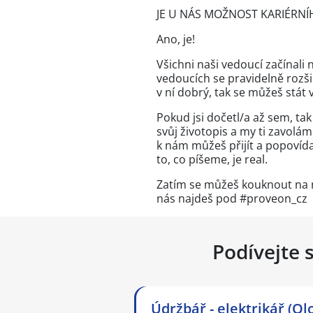
JE U NÁS MOŽNOST KARIÉRNÍ
Ano, je!
Všichni naši vedoucí začínali 
vedoucích se pravidelně rozši
v ní dobrý, tak se můžeš stát 
Pokud jsi dočetl/a až sem, ta
svůj životopis a my ti zavol
k nám můžeš přijít a popovídat
to, co píšeme, je real.
Zatím se můžeš kouknout na 
nás najdeš pod #proveon_cz
Podívejte 
Údržbář - elektrikář (O