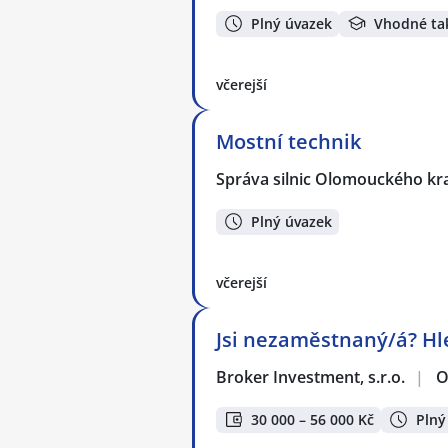
Plný úvazek
Vhodné ta
včerejší
Mostní technik
Správa silnic Olomouckého kr
Plný úvazek
včerejší
Jsi nezaměstnaný/á? Hl
Broker Investment, s.r.o.
|
O
30 000 – 56 000 Kč
Plný