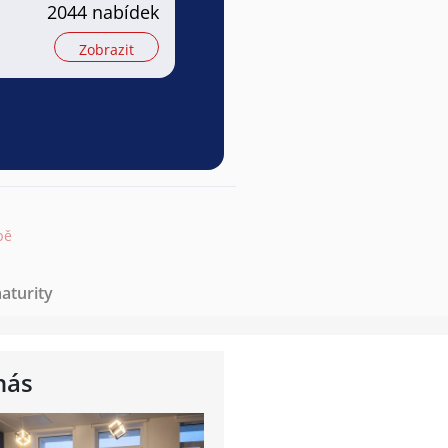
2044 nabídek
Zobrazit
pě
aturity
nás