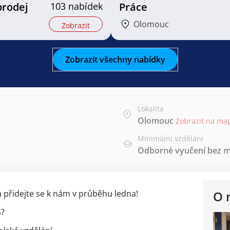
prodej
103 nabídek
Práce
Olomouc
Zobrazit
Zobrazit všechny nabídky
Lokalita
Olomouc
Zobrazit na ma
Minimální vzdělání
Odborné vyučení bez m
 a přidejte se k nám v průběhu ledna!
O 
Š?