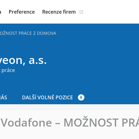
a
Preference
Recenze firem
– MOŽNOST PRÁCE Z DOMOVA
eon, a.s.
 práce
NÁS
DALŠÍ VOLNÉ POZICE
6
ka Vodafone – MOŽNOST PR