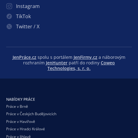
Instagram
TikTok
Twitter / X
JenPráce.cz
spolu s portálem
JenFirmy.cz
a náborovým
rozhraním
JenHunter
patří do rodiny
Coweo
Technologies, s. r. o.
NABÍDKY PRÁCE
Práce v Brně
Práce v Českých Budějovicích
Práce v Havířově
Práce v Hradci Králové
Práce v Jihlavě