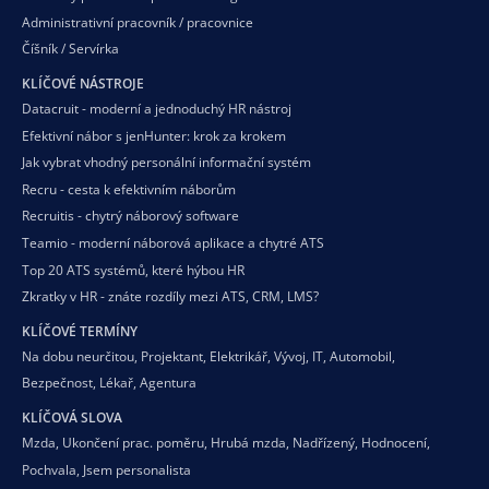
Administrativní pracovník / pracovnice
Číšník / Servírka
KLÍČOVÉ NÁSTROJE
Datacruit - moderní a jednoduchý HR nástroj
Efektivní nábor s jenHunter: krok za krokem
Jak vybrat vhodný personální informační systém
Recru - cesta k efektivním náborům
Recruitis - chytrý náborový software
Teamio - moderní náborová aplikace a chytré ATS
Top 20 ATS systémů, které hýbou HR
Zkratky v HR - znáte rozdíly mezi ATS, CRM, LMS?
KLÍČOVÉ TERMÍNY
Na dobu neurčitou
,
Projektant
,
Elektrikář
,
Vývoj
,
IT
,
Automobil
,
Bezpečnost
,
Lékař
,
Agentura
KLÍČOVÁ SLOVA
Mzda
,
Ukončení prac. poměru
,
Hrubá mzda
,
Nadřízený
,
Hodnocení
,
Pochvala
,
Jsem personalista