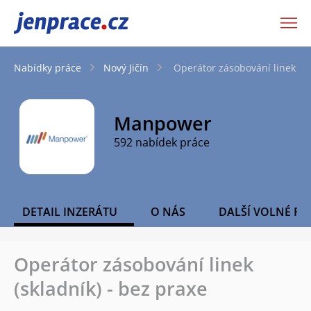
JenPráce.cz
Nabídky práce
Nový Jičín
Operátor zásobování linek (sk
Manpower
592 nabídek práce
DETAIL INZERÁTU
O NÁS
DALŠÍ VOLNÉ PO
Operátor zásobování linek
(skladník) - bez praxe