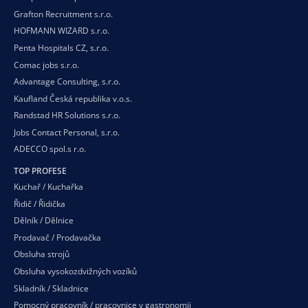
Grafton Recruitment s.r.o.
HOFMANN WIZARD s.r.o.
Penta Hospitals CZ, s.r.o.
Comac jobs s.r.o.
Advantage Consulting, s.r.o.
Kaufland Česká republika v.o.s.
Randstad HR Solutions s.r.o.
Jobs Contact Personal, s.r.o.
ADECCO spol.s r.o.
TOP PROFESE
Kuchař / Kuchařka
Řidič / Řidička
Dělník / Dělnice
Prodavač / Prodavačka
Obsluha strojů
Obsluha vysokozdvižných vozíků
Skladník / Skladnice
Pomocný pracovník / pracovnice v gastronomii