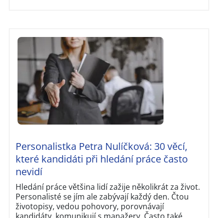
Personalistka Petra Nulíčková: 30 věcí,
které kandidáti při hledání práce často
nevidí
Hledání práce většina lidí zažije několikrát za život.
Personalisté se jím ale zabývají každý den. Čtou
životopisy, vedou pohovory, porovnávají
kandidáty, komunikují s manažery. Často také