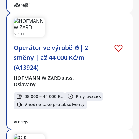
včerejší
Operátor ve výrobě ⚙️| 2
směny | až 44 000 Kč/m
(A13924)
HOFMANN WIZARD s.r.o.
Oslavany
38 000 – 44 000 Kč
Plný úvazek
Vhodné také pro absolventy
včerejší