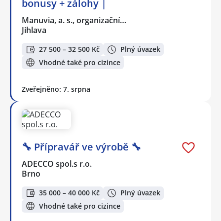
bonusy + zálohy |
Manuvia, a. s., organizační…
Jihlava
27 500 – 32 500 Kč
Plný úvazek
Vhodné také pro cizince
Zveřejněno: 7. srpna
🔧 Přípravář ve výrobě 🔧
ADECCO spol.s r.o.
Brno
35 000 – 40 000 Kč
Plný úvazek
Vhodné také pro cizince