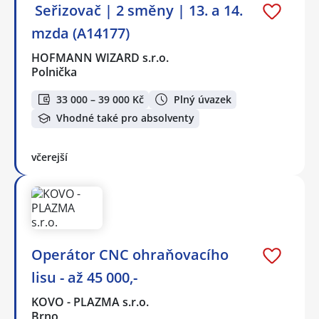
️ Seřizovač | 2 směny | 13. a 14.
mzda (A14177)
HOFMANN WIZARD s.r.o.
Polnička
33 000 – 39 000 Kč
Plný úvazek
Vhodné také pro absolventy
včerejší
Operátor CNC ohraňovacího
lisu - až 45 000,-
KOVO - PLAZMA s.r.o.
Brno