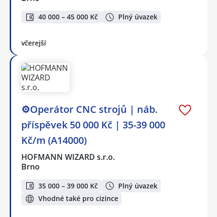
40 000 – 45 000 Kč
Plný úvazek
včerejší
⚙️Operátor CNC strojů ️| náb.
příspěvek 50 000 Kč | 35-39 000
Kč/m (A14000)
HOFMANN WIZARD s.r.o.
Brno
35 000 – 39 000 Kč
Plný úvazek
Vhodné také pro cizince