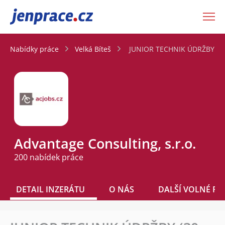
JenPráce.cz
Nabídky práce
Velká Bíteš
JUNIOR TECHNIK ÚDRŽBY (30 
Advantage Consulting, s.r.o.
200 nabídek práce
DETAIL INZERÁTU
O NÁS
DALŠÍ VOLNÉ PO