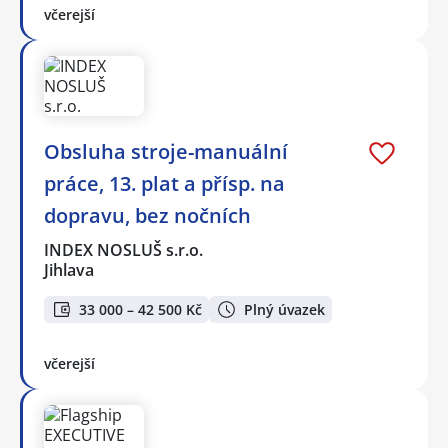
včerejší
Obsluha stroje-manuální
práce, 13. plat a přísp. na
dopravu, bez nočních
INDEX NOSLUŠ s.r.o.
Jihlava
33 000 – 42 500 Kč
Plný úvazek
včerejší