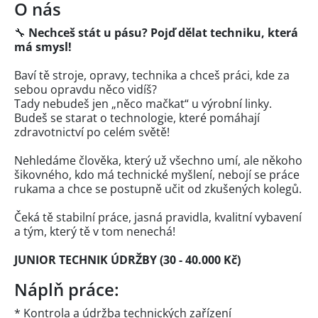
O nás
🔧
Nechceš stát u pásu? Pojď dělat techniku, která
má smysl!
Baví tě stroje, opravy, technika a chceš práci, kde za
sebou opravdu něco vidíš?
Tady nebudeš jen „něco mačkat“ u výrobní linky.
Budeš se starat o technologie, které pomáhají
zdravotnictví po celém světě!
Nehledáme člověka, který už všechno umí, ale někoho
šikovného, kdo má technické myšlení, nebojí se práce
rukama a chce se postupně učit od zkušených kolegů.
Čeká tě stabilní práce, jasná pravidla, kvalitní vybavení
a tým, který tě v tom nenechá!
JUNIOR TECHNIK ÚDRŽBY (30 - 40.000 Kč)
Náplň práce:
* Kontrola a údržba technických zařízení