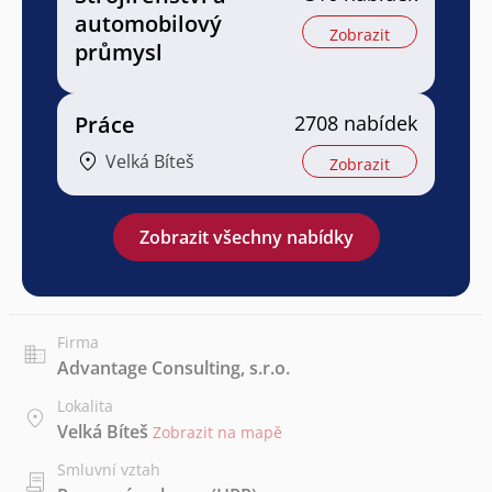
automobilový
Zobrazit
průmysl
Práce
2708 nabídek
Velká Bíteš
Zobrazit
Zobrazit všechny nabídky
Firma
Advantage Consulting, s.r.o.
Lokalita
Velká Bíteš
Zobrazit na mapě
Smluvní vztah