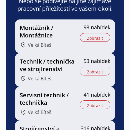
Nebo se podívejte na jiné zajímavé
pracovní příležitosti ve vašem okolí:
Montážník /
93 nabídek
Montážnice
Zobrazit
Velká Bíteš
Technik / technička
53 nabídek
ve strojírenství
Zobrazit
Velká Bíteš
Servisní technik /
41 nabídek
technička
Zobrazit
Velká Bíteš
Strojírenství a
316 nabídek