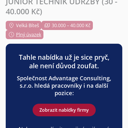
JUNIOR TECHNIK ÚDRŽBY (30 -
40.000 Kč)
Velká Bíteš
30.000 – 40.000 Kč
Plný úvazek
Tahle nabídka už je sice pryč,
ale není důvod zoufat.
Společnost Advantage Consulting,
s.r.o. hledá pracovníky i na další
pozice:
Zobrazit nabídky firmy