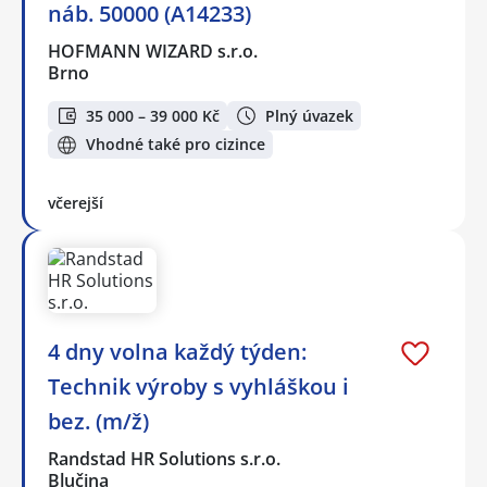
náb. 50000 (A14233)
HOFMANN WIZARD s.r.o.
Brno
35 000 – 39 000 Kč
Plný úvazek
Vhodné také pro cizince
včerejší
4 dny volna každý týden:
Technik výroby s vyhláškou i
bez. (m/ž)
Randstad HR Solutions s.r.o.
Blučina