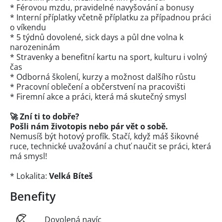
* Férovou mzdu, pravidelné navyšování a bonusy
* Interní příplatky včetně příplatku za případnou práci
o víkendu
* 5 týdnů dovolené, sick days a půl dne volna k
narozeninám
* Stravenky a benefitní kartu na sport, kulturu i volný
čas
* Odborná školení, kurzy a možnost dalšího růstu
* Pracovní oblečení a občerstvení na pracovišti
* Firemní akce a práci, která má skutečný smysl
🚀 Zní ti to dobře?
Pošli nám životopis nebo pár vět o sobě.
Nemusíš být hotový profík. Stačí, když máš šikovné
ruce, technické uvažování a chuť naučit se práci, která
má smysl!
* Lokalita:
Velká Bíteš
Benefity
Dovolená navíc