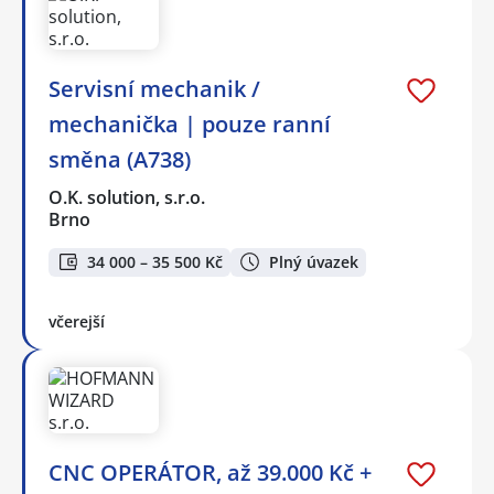
Servisní mechanik /
mechanička | pouze ranní
směna (A738)
O.K. solution, s.r.o.
Brno
34 000 – 35 500 Kč
Plný úvazek
včerejší
CNC OPERÁTOR, až 39.000 Kč +