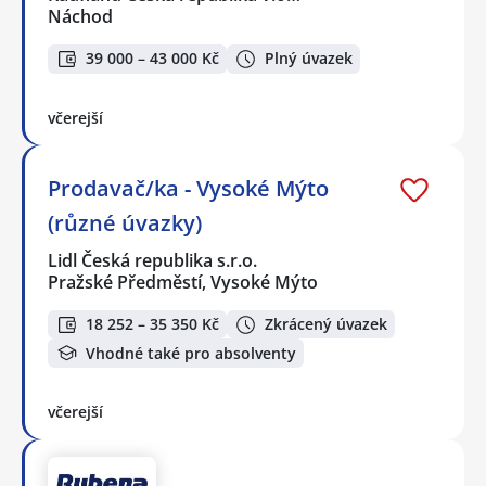
Náchod
39 000 – 43 000 Kč
Plný úvazek
včerejší
Prodavač/ka - Vysoké Mýto
(různé úvazky)
Lidl Česká republika s.r.o.
Pražské Předměstí, Vysoké Mýto
18 252 – 35 350 Kč
Zkrácený úvazek
Vhodné také pro absolventy
včerejší