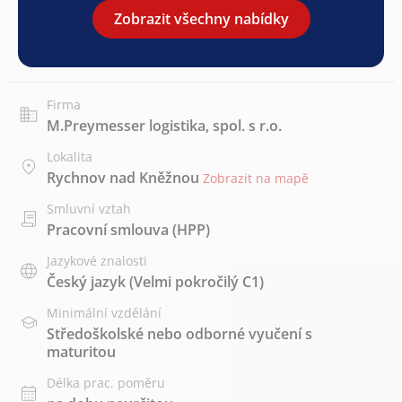
Zobrazit všechny nabídky
Firma
M.Preymesser logistika, spol. s r.o.
Lokalita
Rychnov nad Kněžnou
Zobrazit na mapě
Smluvní vztah
Pracovní smlouva (HPP)
Jazykové znalosti
Český jazyk
(Velmi pokročilý C1)
Minimální vzdělání
Středoškolské nebo odborné vyučení s
maturitou
Délka prac. poměru