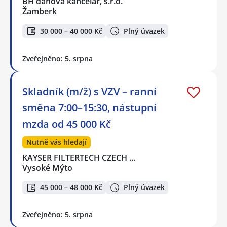
BH daňová kancelář, s.r.o.
Žamberk
30 000 – 40 000 Kč
Plný úvazek
Zveřejněno: 5. srpna
Skladník (m/ž) s VZV – ranní
směna 7:00–15:30, nástupní
mzda od 45 000 Kč
Nutně vás hledají
KAYSER FILTERTECH CZECH …
Vysoké Mýto
45 000 – 48 000 Kč
Plný úvazek
Zveřejněno: 5. srpna