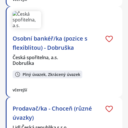
Osobní bankéř/ka (pozice s
flexiblitou) - Dobruška
Česká spořitelna, a.s.
Dobruška
Plný úvazek, Zkrácený úvazek
včerejší
Prodavač/ka - Choceň (různé
úvazky)
Lidl Česká republika s.r.o.