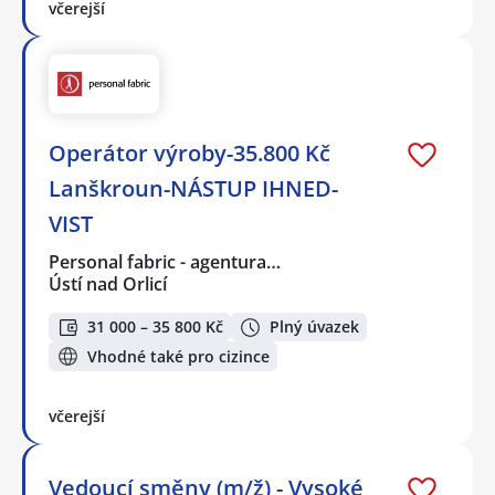
včerejší
Operátor výroby-35.800 Kč
Lanškroun-NÁSTUP IHNED-
VIST
Personal fabric - agentura…
Ústí nad Orlicí
31 000 – 35 800 Kč
Plný úvazek
Vhodné také pro cizince
včerejší
Vedoucí směny (m/ž) - Vysoké