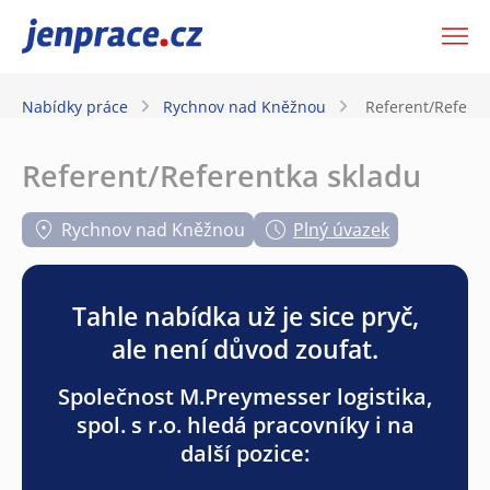
JenPráce.cz
Nabídky práce
Rychnov nad Kněžnou
Referent/Referen
Referent/Referentka skladu
Rychnov nad Kněžnou
Plný úvazek
Tahle nabídka už je sice pryč,
ale není důvod zoufat.
Společnost M.Preymesser logistika,
spol. s r.o. hledá pracovníky i na
další pozice: