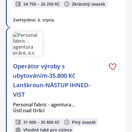
24 750 – 26 250 Kč
Zkrácený úvazek
Zveřejněno: 6. srpna
Operátor výroby s
ubytováním-35.800 Kč
Lanškroun-NÁSTUP IHNED-
VIST
Personal fabric - agentura…
Ústí nad Orlicí
31 000 – 35 800 Kč
Plný úvazek
Vhodné také pro cizince