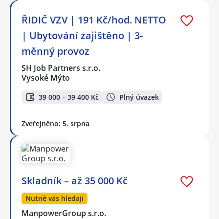
ŘIDIČ VZV | 191 Kč/hod. NETTO
| Ubytování zajištěno | 3-
měnný provoz
SH Job Partners s.r.o.
Vysoké Mýto
39 000 – 39 400 Kč
Plný úvazek
Zveřejněno: 5. srpna
Skladník – až 35 000 Kč
Nutně vás hledají
ManpowerGroup s.r.o.