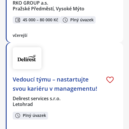
RKO GROUP a.s.
Pražské Předměstí, Vysoké Mýto
45 000 – 80 000 Kč
Plný úvazek
včerejší
Vedoucí týmu – nastartujte
svou kariéru v managementu!
Delirest services s.r.o.
Letohrad
Plný úvazek