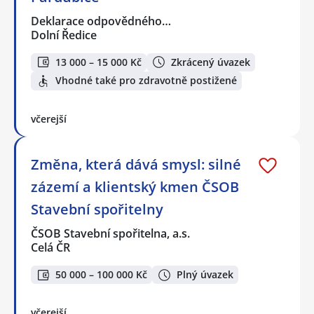
Deklarace odpovědného…
Dolní Ředice
13 000 – 15 000 Kč
Zkrácený úvazek
Vhodné také pro zdravotně postižené
včerejší
Změna, která dává smysl: silné
zázemí a klientský kmen ČSOB
Stavební spořitelny
ČSOB Stavební spořitelna, a.s.
Celá ČR
50 000 – 100 000 Kč
Plný úvazek
včerejší