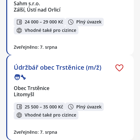
Sahm s.r.o.
Zálší, Ústí nad Orlicí
24 000 – 29 000 Kč
Plný úvazek
Vhodné také pro cizince
Zveřejněno: 7. srpna
Údržbář obec Trstěnice (m/ž)
🧑‍🔧
Obec Trstěnice
Litomyšl
25 500 – 35 000 Kč
Plný úvazek
Vhodné také pro cizince
Zveřejněno: 7. srpna