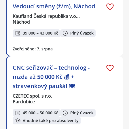
Vedoucí směny (ž/m), Náchod
Kaufland Česká republika v.o…
Náchod
39 000 – 43 000 Kč
Plný úvazek
Zveřejněno: 7. srpna
CNC seřizovač – technolog -
mzda až 50 000 Kč 💰 +
stravenkový paušál 🍽️
CZETEC spol. s r.o.
Pardubice
45 000 – 50 000 Kč
Plný úvazek
Vhodné také pro absolventy