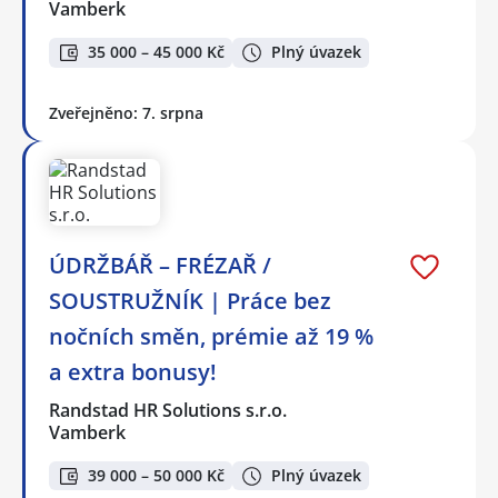
Vamberk
35 000 – 45 000 Kč
Plný úvazek
Zveřejněno: 7. srpna
ÚDRŽBÁŘ – FRÉZAŘ /
SOUSTRUŽNÍK | Práce bez
nočních směn, prémie až 19 %
a extra bonusy!
Randstad HR Solutions s.r.o.
Vamberk
39 000 – 50 000 Kč
Plný úvazek