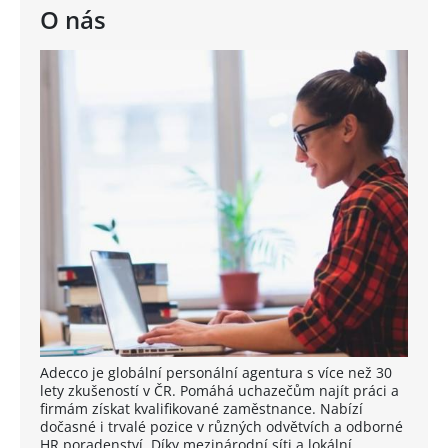
O nás
Adecco je globální personální agentura s více než 30
lety zkušeností v ČR. Pomáhá uchazečům najít práci a
firmám získat kvalifikované zaměstnance. Nabízí
dočasné i trvalé pozice v různých odvětvích a odborné
HR poradenství. Díky mezinárodní síti a lokální