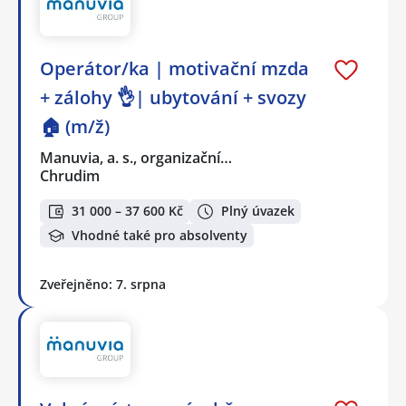
Operátor/ka | motivační mzda
+ zálohy 👌| ubytování + svozy
🏠 (m/ž)
Manuvia, a. s., organizační…
Chrudim
31 000 – 37 600 Kč
Plný úvazek
Vhodné také pro absolventy
Zveřejněno: 7. srpna