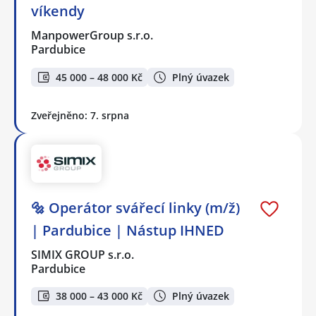
víkendy
ManpowerGroup s.r.o.
Pardubice
45 000 – 48 000 Kč
Plný úvazek
Zveřejněno: 7. srpna
🔩 Operátor svářecí linky (m/ž)
| Pardubice | Nástup IHNED
SIMIX GROUP s.r.o.
Pardubice
38 000 – 43 000 Kč
Plný úvazek