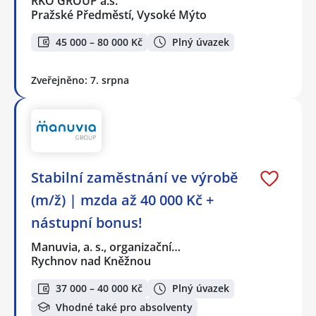
RKO GROUP a.s.
Pražské Předměstí, Vysoké Mýto
45 000 – 80 000 Kč
Plný úvazek
Zveřejněno: 7. srpna
Stabilní zaměstnání ve výrobě
(m/ž) | mzda až 40 000 Kč +
nástupní bonus!
Manuvia, a. s., organizační…
Rychnov nad Kněžnou
37 000 – 40 000 Kč
Plný úvazek
Vhodné také pro absolventy