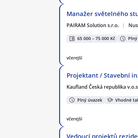
Manažer světelného st
PAIRAM Solution s.r.o.
|
Nus
65 000 – 75 000 Kč
Plný
včerejší
Projektant / Stavební in
Kaufland Česká republika v.o.s
Plný úvazek
Vhodné ta
včerejší
Vedoucí projektů rezid