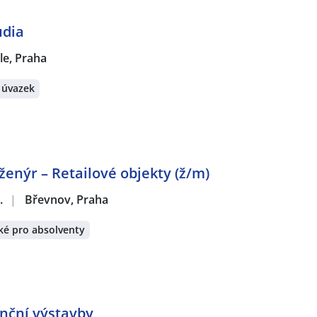
udia
le, Praha
 úvazek
ženýr – Retailové objekty (ž/m)
.
|
Břevnov, Praha
ké pro absolventy
enční výstavby