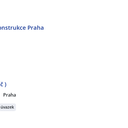
konstrukce Praha
č )
Praha
 úvazek