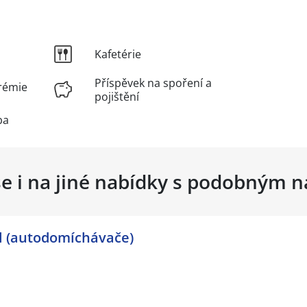
Kafetérie
Příspěvek na spoření a
rémie
pojištění
ba
se i na jiné nabídky s podobným 
el (autodomíchávače)