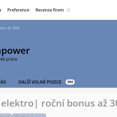
a
Preference
Recenze firem
onus až 30%
power
dek práce
NÁS
DALŠÍ VOLNÉ POZICE
594
 elektro| roční bonus až 