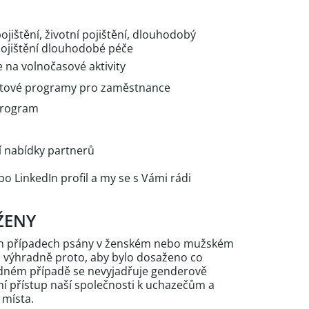
ojištění, životní pojištění, dlouhodobý
pojištění dlouhodobé péče
 na volnočasové aktivity
entové programy pro zaměstnance
program
í nabídky partnerů
bo LinkedIn profil a my se s Vámi rádi
ŽENY
ých případech psány v ženském nebo mužském
n výhradně proto, aby bylo dosaženo co
žádném případě se nevyjadřuje genderově
 přístup naší společnosti k uchazečům a
 místa.