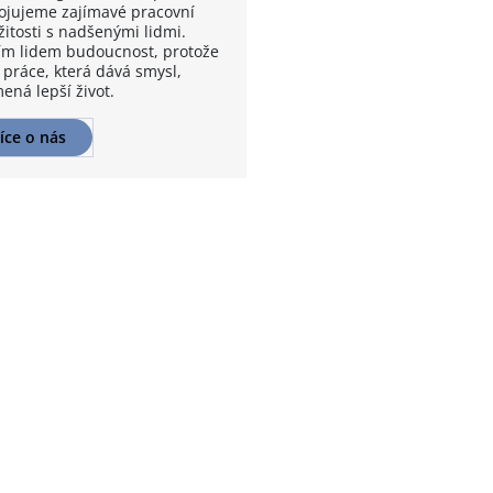
ojujeme zajímavé pracovní
žitosti s nadšenými lidmi.
m lidem budoucnost, protože
 práce, která dává smysl,
ená lepší život.
íce o nás