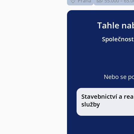
Praha
55.000 – 65.0
Tahle nab
Společnost
Nebo se pod
Stavebnictví a rea
služby