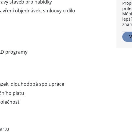
ravy staveb pro nabídky
Prop
příle
avření objednávek, smlouvy o dílo
Mění
lepší
znam
V
CAD programy
azek, dlouhodobá spolupráce
čního platu
olečnosti
kartu