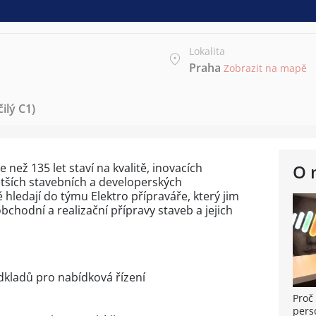
Lokalita
Praha
Zobrazit na mapě
ilý C1)
 než 135 let staví na kvalitě, inovacích
O 
větších stavebních a developerských
 hledají do týmu Elektro přípraváře, který jim
hodní a realizační přípravy staveb a jejich
dkladů pro nabídková řízení
Proč 
pers