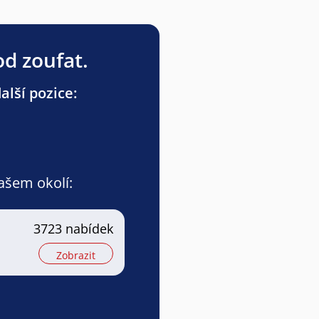
od zoufat.
lší pozice:
vašem okolí:
3723 nabídek
Zobrazit