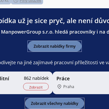
00 Kč
Plný úvazek
ídka už je sice pryč, ale není dův
 ManpowerGroup s.r.o. hledá pracovníky i na da
Zobrazit nabídky firmy
ívejte na jiné zajímavé pracovní příležitosti ve 
litní
862 nabídek
Práce
Praha
Zobrazit
Zobrazit všechny nabídky