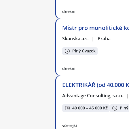
dnešní
Mistr pro monolitické 
Skanska a.s.
|
Praha
Plný úvazek
dnešní
ELEKTRIKÁŘ (od 40.000 K
Advantage Consulting, s.r.o.
|
40 000 – 45 000 Kč
Plný
včerejší