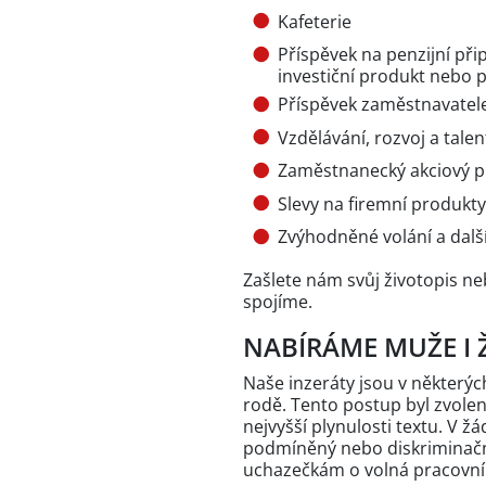
Kafeterie
Příspěvek na penzijní přip
investiční produkt nebo 
Příspěvek zaměstnavatele
Vzdělávání, rozvoj a tal
Zaměstnanecký akciový 
Slevy na firemní produkty
Zvýhodněné volání a dalš
Zašlete nám svůj životopis ne
spojíme.
NABÍRÁME MUŽE I 
Naše inzeráty jsou v někter
rodě. Tento postup byl zvole
nejvyšší plynulosti textu. V 
podmíněný nebo diskriminační
uchazečkám o volná pracovní