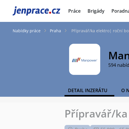
JenPráce.cz
Práce
Brigády
Poradn
Nabídky práce
Praha
Přípravář/ka elektro| roční b
Man
594 nabí
DETAIL INZERÁTU
O 
Přípravář/ka