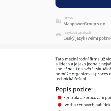
Firma
ManpowerGroup s.r.o.
Jazykové znalosti
Český jazyk
(Velmi pokroč
Tato mezinárodní firma už více
a lidech a je jako jedna z nej
společností na světě. Aktuálně
pomůže organizovat proces obc
technická řešení.
Popis pozice:
kontrola a zpracování po
tvorba cenových nabídek