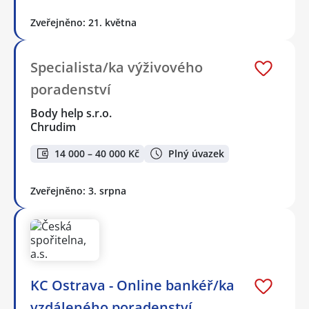
Zveřejněno: 21. května
Specialista/ka výživového
poradenství
Body help s.r.o.
Chrudim
14 000 – 40 000 Kč
Plný úvazek
Zveřejněno: 3. srpna
KC Ostrava - Online bankéř/ka
vzdáleného poradenství