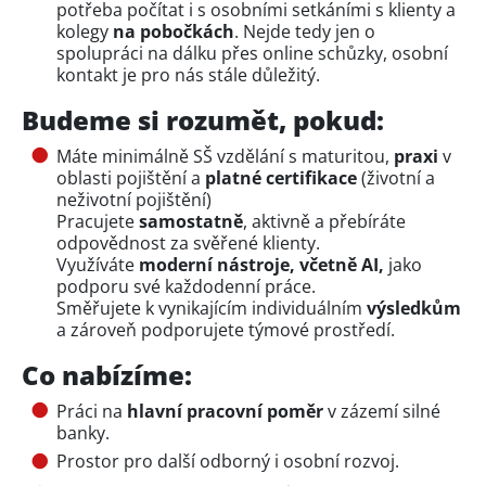
potřeba počítat i s osobními setkáními s klienty a
kolegy
na
pobočkách
. Nejde tedy jen o
spolupráci na dálku přes online schůzky, osobní
kontakt je pro nás stále důležitý.
Budeme si rozumět, pokud:
Máte minimálně SŠ vzdělání s maturitou,
praxi
v
oblasti pojištění a
platné certifikace
(životní a
neživotní pojištění)
Pracujete
samostatně
, aktivně a přebíráte
odpovědnost za svěřené klienty.
Využíváte
moderní nástroje, včetně AI,
jako
podporu své každodenní práce.
Směřujete k vynikajícím individuálním
výsledkům
a zároveň podporujete týmové prostředí.
Co nabízíme:
Práci na
hlavní pracovní poměr
v zázemí silné
banky.
Prostor pro další odborný i osobní rozvoj.