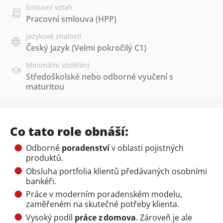
Smluvní vztah
Pracovní smlouva (HPP)
Jazykové znalosti
Český jazyk
(Velmi pokročilý C1)
Minimální vzdělání
Středoškolské nebo odborné vyučení s
maturitou
Co tato role obnáší:
Odborné
poradenství
v oblasti pojistných
produktů.
Obsluha portfolia klientů předávaných osobními
bankéři.
Práce v moderním poradenském modelu,
zaměřeném na skutečné potřeby klienta.
Vysoký podíl
práce z domova
. Zároveň je ale