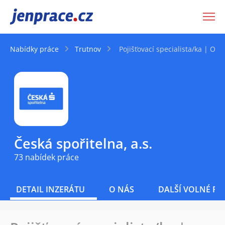
JenPráce.cz
Nabídky práce
Trutnov
Pojišťovací specialista/ka | ON
Česká spořitelna, a.s.
73 nabídek práce
DETAIL INZERÁTU
O NÁS
DALŠÍ VOLNÉ PO