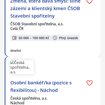
Změna, která dává smysl: silné
zázemí a klientský kmen ČSOB
Stavební spořitelny
ČSOB Stavební spořitelna, a.s.
Celá ČR
50 000 – 100 000 Kč
Plný úvazek
dnešní
Osobní bankéř/ka (pozice s
flexibilitou) - Náchod
Česká spořitelna, a.s.
Náchod