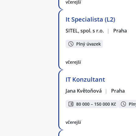
včerejší
It Specialista (L2)
SITEL, spol. s r.o.
|
Praha
Plný úvazek
včerejší
IT Konzultant
Jana Květoňová
|
Praha
80 000 – 150 000 Kč
Pln
včerejší