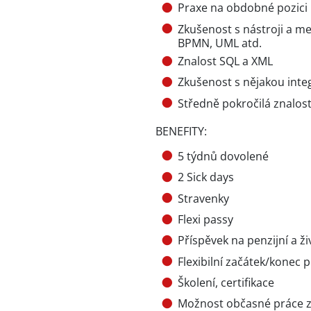
Praxe na obdobné pozici m
Zkušenost s nástroji a me
BPMN, UML atd.
Znalost SQL a XML
Zkušenost s nějakou inte
Středně pokročilá znalost
BENEFITY:
5 týdnů dovolené
2 Sick days
Stravenky
Flexi passy
Příspěvek na penzijní a ži
Flexibilní začátek/konec 
Školení, certifikace
Možnost občasné práce 