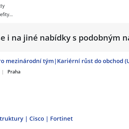
ty
efity…
se i na jiné nabídky s podobným 
ro mezinárodní tým|Kariérní růst do obchod (
|
Praha
struktury | Cisco | Fortinet