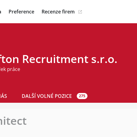
a
Preference
Recenze firem
ton Recruitment s.r.o.
dek práce
NÁS
DALŠÍ VOLNÉ POZICE
275
hitect