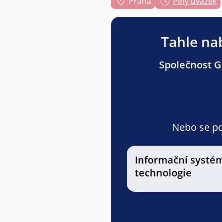
Praha
Plný úvazek
Tahle nab
Společnost Gr
Nebo se pod
Informační systé
technologie