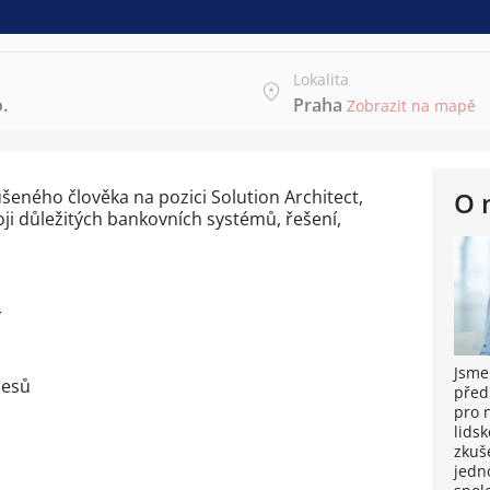
Lokalita
.
Praha
Zobrazit na mapě
ného člověka na pozici Solution Architect,
O 
oji důležitých bankovních systémů, řešení,
í
Jsme
cesů
před
pro 
lidsk
zkuše
jedn