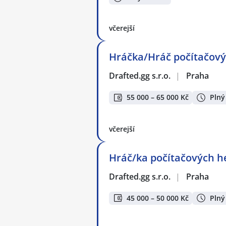
včerejší
Hráčka/Hráč počítačovýc
Drafted.gg s.r.o.
|
Praha
55 000 – 65 000 Kč
Plný
včerejší
Hráč/ka počítačových h
Drafted.gg s.r.o.
|
Praha
45 000 – 50 000 Kč
Plný