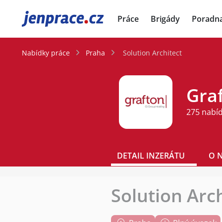
JenPráce.cz
Práce
Brigády
Poradn
Nabídky práce
Praha
Solution Architect
Graf
275 nabí
DETAIL INZERÁTU
O 
Solution Arc