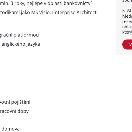
spol
in. 3 roky, nejlépe v oblasti bankovnictví
Naši 
todikami jako MS Visio, Enterprise Architect,
hleda
řešen
obla
kter
grační platformou
 anglického jazyka
V
votní pojištění
pracovní doby
z domova