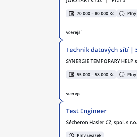
JOBSTART s.r.o.
|
Praha
70 000 – 80 000 Kč
Plný
včerejší
Technik datových sítí |
SYNERGIE TEMPORARY HELP s.
55 000 – 58 000 Kč
Plný
včerejší
Test Engineer
Sécheron Hasler CZ, spol. s r.o
Plný úvazek