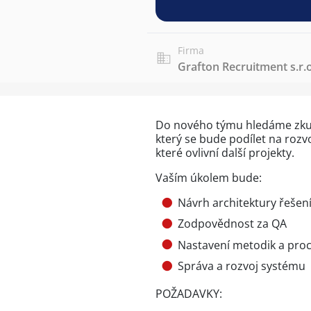
Firma
Grafton Recruitment s.r.o
Do nového týmu hledáme zkuše
který se bude podílet na rozv
které ovlivní další projekty.
Vaším úkolem bude:
Návrh architektury řešen
Zodpovědnost za QA
Nastavení metodik a pro
Správa a rozvoj systému
POŽADAVKY: