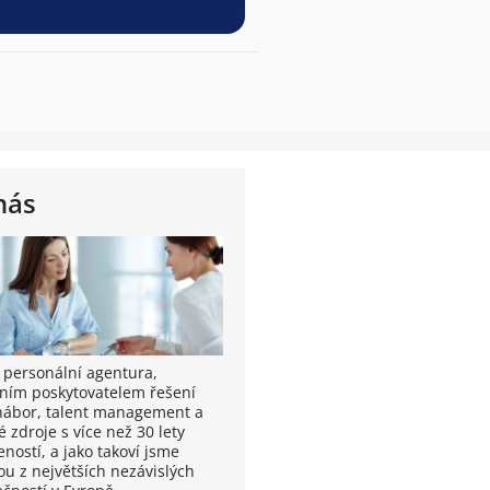
nás
 personální agentura,
ním poskytovatelem řešení
nábor, talent management a
é zdroje s více než 30 lety
ností, a jako takoví jsme
ou z největších nezávislých