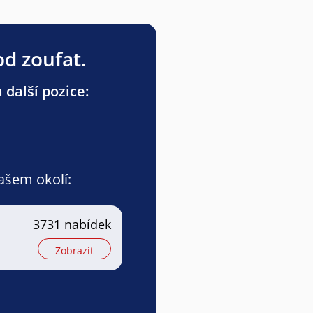
od zoufat.
 další pozice:
vašem okolí:
3731 nabídek
Zobrazit