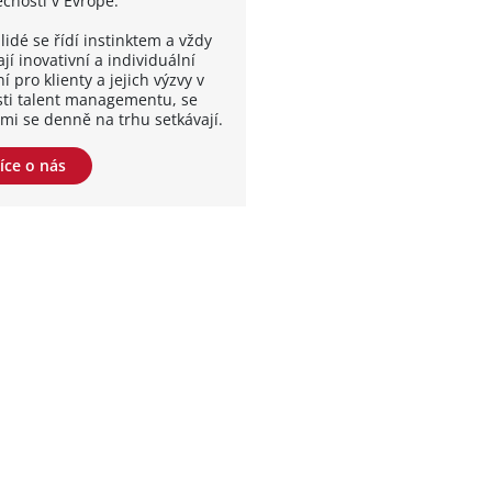
ečností v Evropě.
lidé se řídí instinktem a vždy
jí inovativní a individuální
í pro klienty a jejich výzvy v
sti talent managementu, se
ými se denně na trhu setkávají.
íce o nás