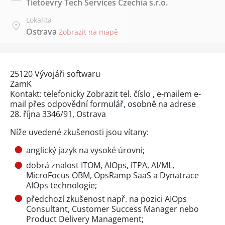
Tietoevry Tech Services Czechia s.r.o.
Lokalita
Ostrava
Zobrazit na mapě
25120 Vývojáři softwaru
ZamK
Kontakt: telefonicky
Zobrazit tel. číslo
, e-mailem e-
mail přes
odpovědní formulář
, osobně na adrese
28. října 3346/91, Ostrava
Níže uvedené zkušenosti jsou vítany:
anglický jazyk na vysoké úrovni;
dobrá znalost ITOM, AIOps, ITPA, AI/ML,
MicroFocus OBM, OpsRamp SaaS a Dynatrace
AIOps technologie;
předchozí zkušenost např. na pozici AIOps
Consultant, Customer Success Manager nebo
Product Delivery Management;