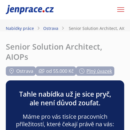
JenPráce.cz
Nabídky práce
Ostrava
Senior Solution Architect, AIOP
Senior Solution Architect,
AIOPs
Ostrava
od 55.000 Kč
Plný úvazek
Tahle nabídka už je sice pryč,
ale není důvod zoufat.
Máme pro vás tisíce pracovních
příležitostí, které čekají právě na vás: