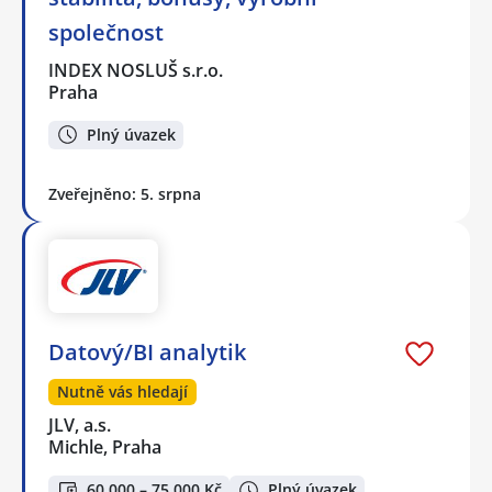
společnost
INDEX NOSLUŠ s.r.o.
Praha
Plný úvazek
Zveřejněno: 5. srpna
Datový/BI analytik
Nutně vás hledají
JLV, a.s.
Michle, Praha
60 000 – 75 000 Kč
Plný úvazek