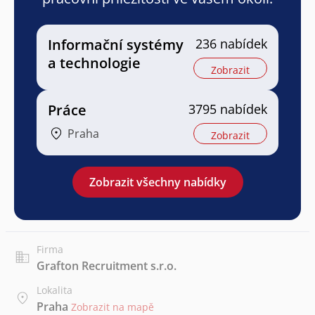
Informační systémy
236 nabídek
a technologie
Zobrazit
Práce
3795 nabídek
Praha
Zobrazit
Zobrazit všechny nabídky
Firma
Grafton Recruitment s.r.o.
Lokalita
Praha
Zobrazit na mapě