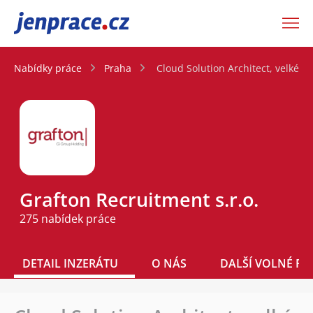
JenPráce.cz
Nabídky práce
Praha
Cloud Solution Architect, velké pr
Grafton Recruitment s.r.o.
275 nabídek práce
DETAIL INZERÁTU
O NÁS
DALŠÍ VOLNÉ PO