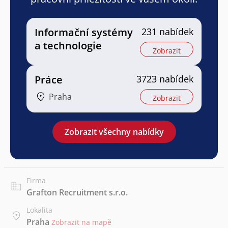
Informační systémy
231 nabídek
a technologie
Zobrazit
Práce
3723 nabídek
Praha
Zobrazit
Zobrazit všechny nabídky
Firma
Grafton Recruitment s.r.o.
Lokalita
Praha
Zobrazit na mapě