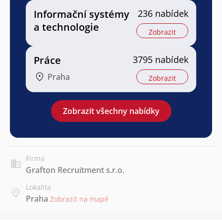
Informační systémy
236 nabídek
a technologie
Zobrazit
Práce
3795 nabídek
Praha
Zobrazit
Zobrazit všechny nabídky
Firma
Grafton Recruitment s.r.o.
Lokalita
Praha
Zobrazit na mapě