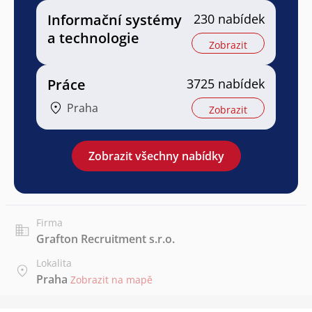
Informační systémy
230 nabídek
a technologie
Zobrazit
Práce
3725 nabídek
Praha
Zobrazit
Zobrazit všechny nabídky
Firma
Grafton Recruitment s.r.o.
Lokalita
Praha
Zobrazit na mapě