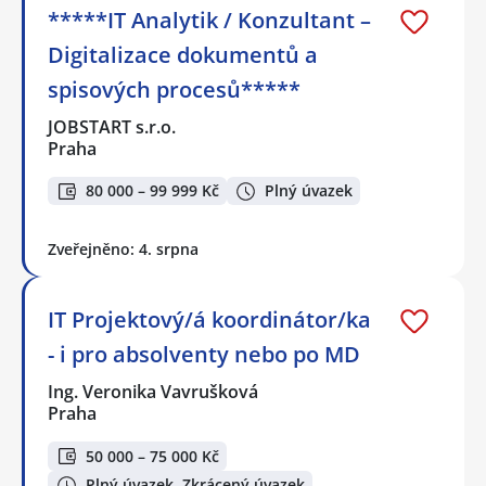
*****IT Analytik / Konzultant –
Digitalizace dokumentů a
spisových procesů*****
JOBSTART s.r.o.
Praha
80 000 – 99 999 Kč
Plný úvazek
Zveřejněno: 4. srpna
IT Projektový/á koordinátor/ka
- i pro absolventy nebo po MD
Ing. Veronika Vavrušková
Praha
50 000 – 75 000 Kč
Plný úvazek, Zkrácený úvazek