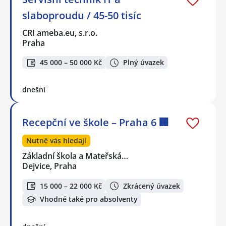
slaboproudu / 45-50 tisíc
CRI ameba.eu, s.r.o.
Praha
45 000 – 50 000 Kč
Plný úvazek
dnešní
Recepční ve škole – Praha 6 🏢
Nutně vás hledají
Základní škola a Mateřská…
Dejvice, Praha
15 000 – 22 000 Kč
Zkrácený úvazek
Vhodné také pro absolventy