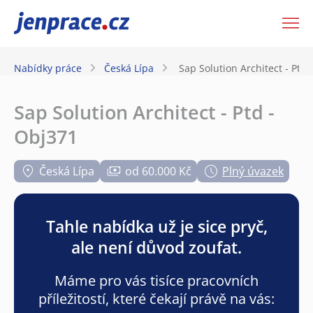
JenPráce.cz
Nabídky práce
Česká Lípa
Sap Solution Architect - Ptd 
Sap Solution Architect - Ptd -
Obj371
Česká Lípa
od 60.000 Kč
Plný úvazek
Tahle nabídka už je sice pryč,
ale není důvod zoufat.
Máme pro vás tisíce pracovních
příležitostí, které čekají právě na vás: