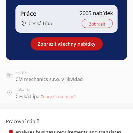
Práce
2005 nabídek
Česká Lípa
Zobrazit
Zobrazit všechny nabídky
Firma
CM mechanics s.r.o. v likvidaci
Lokalita
Česká Lípa
Zobrazit na mapě
Pracovní náplň
analyzes business requirements and translates