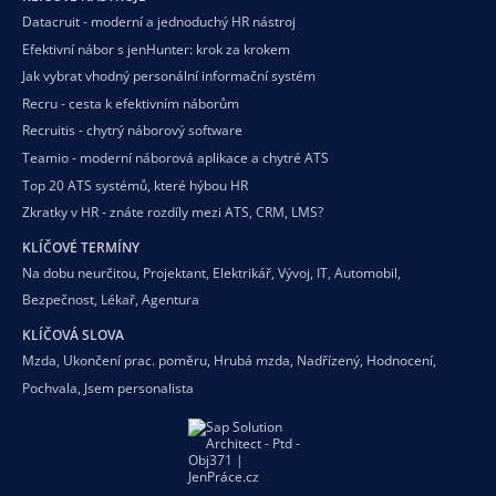
Datacruit - moderní a jednoduchý HR nástroj
Efektivní nábor s jenHunter: krok za krokem
Jak vybrat vhodný personální informační systém
Recru - cesta k efektivním náborům
Recruitis - chytrý náborový software
Teamio - moderní náborová aplikace a chytré ATS
Top 20 ATS systémů, které hýbou HR
Zkratky v HR - znáte rozdíly mezi ATS, CRM, LMS?
KLÍČOVÉ TERMÍNY
Na dobu neurčitou
,
Projektant
,
Elektrikář
,
Vývoj
,
IT
,
Automobil
,
Bezpečnost
,
Lékař
,
Agentura
KLÍČOVÁ SLOVA
Mzda
,
Ukončení prac. poměru
,
Hrubá mzda
,
Nadřízený
,
Hodnocení
,
Pochvala
,
Jsem personalista