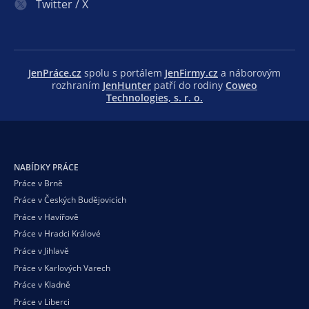
Twitter / X
JenPráce.cz
spolu s portálem
JenFirmy.cz
a náborovým
rozhraním
JenHunter
patří do rodiny
Coweo
Technologies, s. r. o.
NABÍDKY PRÁCE
Práce v Brně
Práce v Českých Budějovicích
Práce v Havířově
Práce v Hradci Králové
Práce v Jihlavě
Práce v Karlových Varech
Práce v Kladně
Práce v Liberci