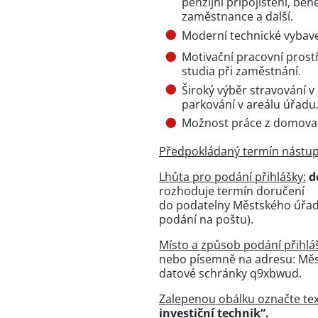
penzijní připojištění, ben
zaměstnance a další.
Moderní technické vybave
Motivační pracovní prost
studia při zaměstnání.
Široký výběr stravování 
parkování v areálu úřadu
Možnost práce z domova (
Předpokládaný termín nástup
Lhůta pro podání přihlášky:
d
rozhoduje termín doručení
do podatelny Městského úřadu
podání na poštu).
Místo a způsob podání přihlá
nebo písemně na adresu: Město
datové schránky q9xbwud.
Zalepenou obálku označte te
investiční technik“.