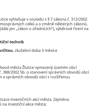
ice vyhlašuje v souladu s § 7 zákona č. 312/2002
samosprávných celků a o změně některých zákonů,
(dále jen „zákon o úřednících“), výběrové řízení na
iční technik
určitou
, zkušební doba 3 měsíce
e
obvod města Žlutice vymezený územím obcí
č. 388/2002 Sb. o stanovení správních obvodů obcí
a správních obvodů obcí s rozšířenou
lizace investičních akcí města. Zejména:
 na investiční akce města;