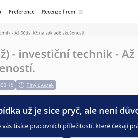
a
Preference
Recenze firem
chnik - Až 50tis. Kč na základě zkušeností.
 - investiční technik - Až 
eností.
000 Kč
Plný úvazek
ídka už je sice pryč, ale není dův
ás tisíce pracovních příležitostí, které čekají pr