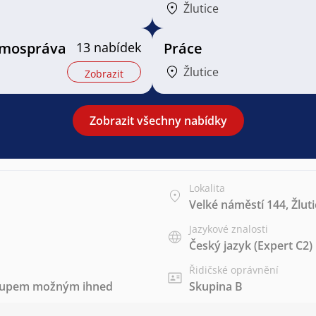
Žlutice
samospráva
13 nabídek
Práce
Žlutice
Zobrazit
Zobrazit všechny nabídky
Lokalita
Velké náměstí 144, Žluti
Jazykové znalosti
Český jazyk
(Expert C2)
Řidičské oprávnění
stupem možným ihned
Skupina B