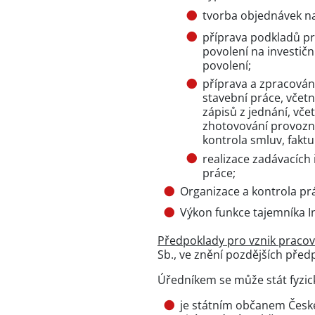
tvorba objednávek na
příprava podkladů pr
povolení na investičn
povolení;
příprava a zpracován
stavební práce, včetn
zápisů z jednání, vče
zhotovování provozní
kontrola smluv, faktu
realizace zadávacích 
práce;
Organizace a kontrola pr
Výkon funkce tajemníka I
Předpoklady pro vznik praco
Sb., ve znění pozdějších před
Úředníkem se může stát fyzic
je státním občanem České 