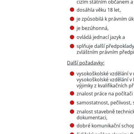
cizím státním občanem a 
dosáhla věku 18 let,
je způsobilá k právním ú
je bezúhonná,
ovládá jednací jazyk a
splňuje další předpoklad
zvláštním právním předp
Další požadavky:
vysokoškolské vzdělání 
vysokoškolské vzdělání v
výjimky z kvalifikačních p
znalost práce na počítači
samostatnost, pečlivost, 
znalost stavebně technic
dokumentaci,
dobré komunikační schop