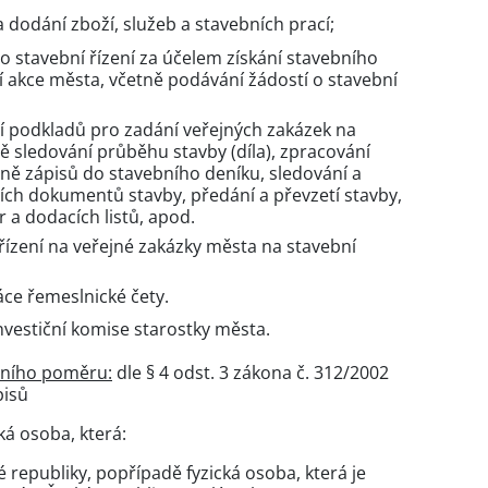
 dodání zboží, služeb a stavebních prací;
o stavební řízení za účelem získání stavebního
í akce města, včetně podávání žádostí o stavební
í podkladů pro zadání veřejných zakázek na
ě sledování průběhu stavby (díla), zpracování
tně zápisů do stavebního deníku, sledování a
ch dokumentů stavby, předání a převzetí stavby,
r a dodacích listů, apod.
řízení na veřejné zakázky města na stavební
áce řemeslnické čety.
nvestiční komise starostky města.
vního poměru:
dle § 4 odst. 3 zákona č. 312/2002
pisů
ká osoba, která:
republiky, popřípadě fyzická osoba, která je