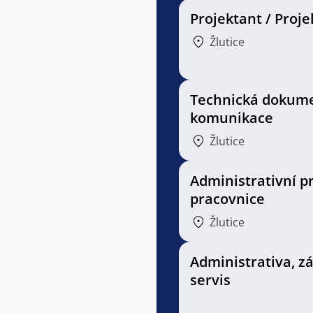
Projektant / Proj
Žlutice
Technická dokum
komunikace
Žlutice
Administrativní p
pracovnice
Žlutice
Administrativa, z
servis