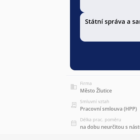
Státní správa a 
Firma
Město Žlutice
Smluvní vztah
Pracovní smlouva (HPP)
Délka prac. poměru
na dobu neurčitou s ná