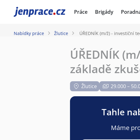
JenPráce.cz
Práce
Brigády
Poradn
Nabídky práce
Žlutice
ÚŘEDNÍK (m/ž) - investiční te
ÚŘEDNÍK (m/ž)
základě zkuš
Žlutice
29.000 – 50.
Tahle nab
Máme pro v