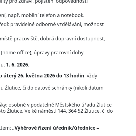
efity pro zdraví, pojištění odpovědnosti
ní, např. mobilní telefon a notebook.
ředí: pravidelné odborné vzdělávání, možnost
v místě pracoviště, dobrá dopravní dostupnost,
.
home office), úpravy pracovní doby.
u:
1. 6. 2026
.
o úterý 26. května 2026 do 13 hodin
, vždy
 Žlutice, či do datové schránky (nikoli datum
šky:
osobně v podatelně Městského úřadu Žlutice
 Žlutice, Velké náměstí 144, 364 52 Žlutice, či do
xtem:
„Výběrové řízení úředník/úřednice –