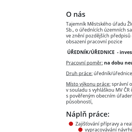
O nás
Tajemník Městského úřadu Žlut
Sb., o úřednících územních 
ve znění pozdějších předpisů 
obsazení pracovní pozice
ÚŘEDNÍK/ÚŘEDNICE - invest
Pracovní poměr:
na dobu ne
Druh práce:
úředník/úřednic
Místo výkonu práce:
správní 
v souladu s vyhláškou MV ČR 
s pověřeným obecním úřadem 
působností
.
Náplň práce:
Zajišťování přípravy a rea
vypracovávání návrhů