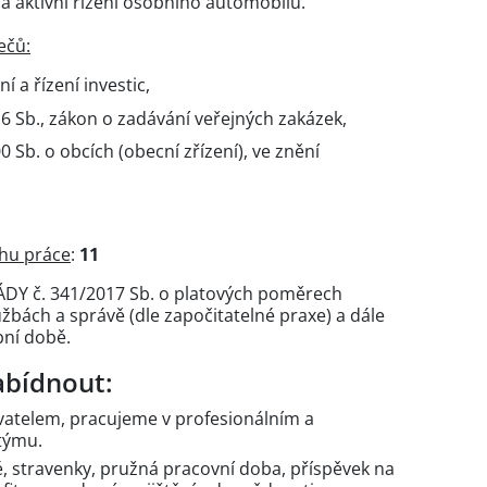
 a aktivní řízení osobního automobilu.
ečů:
í a řízení investic,
6 Sb., zákon o zadávání veřejných zakázek,
 Sb. o obcích (obecní zřízení), ve znění
uhu práce
:
11
LÁDY č. 341/2017 Sb. o platových poměrech
bách a správě (dle započitatelné praxe) a dále
ní době.
bídnout:
vatelem, pracujeme v profesionálním a
týmu.
, stravenky, pružná pracovní doba, příspěvek na