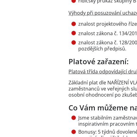
řidičský průkaz skupiny B
Výhody při posuzování uchaz
znalost projektového řízen
znalost zákona č. 134/201
znalost zákona č. 128/2000
pozdějších předpisů.
Platové zařazení:
Platová třída odpovídající dr
Základní plat dle NAŘÍZENÍ V
zaměstnanců ve veřejných služ
osobní ohodnocení po zkušeb
Co Vám můžeme na
Jsme stabilním zaměstna
inspirativním pracovním 
Bonusy: 5 týdnů dovolené