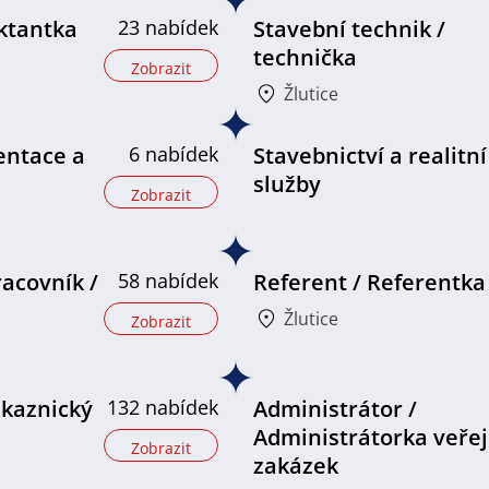
ektantka
23 nabídek
Stavební technik /
technička
Zobrazit
Žlutice
entace a
6 nabídek
Stavebnictví a realitní
služby
Zobrazit
racovník /
58 nabídek
Referent / Referentka
Žlutice
Zobrazit
ákaznický
132 nabídek
Administrátor /
Administrátorka veře
Zobrazit
zakázek