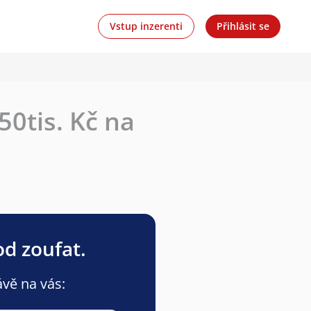
Vstup inzerenti
Přihlásit se
50tis. Kč na
od zoufat.
ávě na vás: