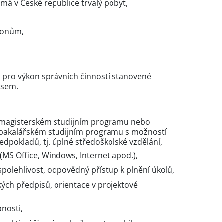
má v České republice trvalý pobyt,
konům,
y pro výkon správních činností stanovené
isem.
v magisterském studijním programu nebo
 bakalářském studijním programu s možností
ředpokladů, tj. úplné středoškolské vzdělání,
 (MS Office, Windows, Internet apod.),
spolehlivost, odpovědný přístup k plnění úkolů,
kých předpisů, orientace v projektové
nosti,