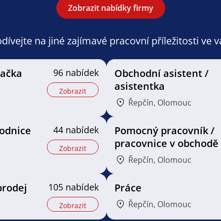
Zobrazit nabídky firmy
ívejte na jiné zajímavé pracovní příležitosti ve 
vačka
96 nabídek
Obchodní asistent /
asistentka
Zobrazit
Řepčín, Olomouc
odnice
44 nabídek
Pomocný pracovník /
pracovnice v obchodě
Zobrazit
Řepčín, Olomouc
prodej
105 nabídek
Práce
Řepčín, Olomouc
Zobrazit