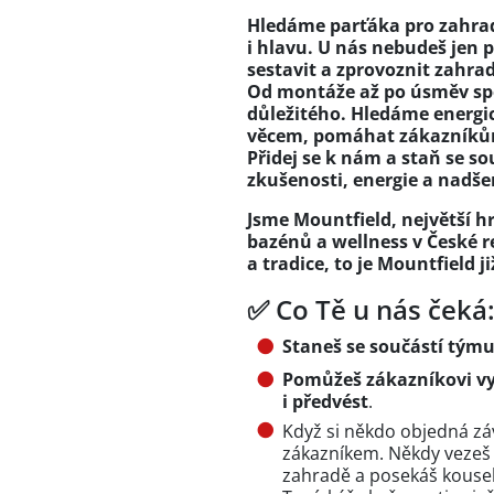
Hledáme parťáka pro zahradu
i hlavu. U nás nebudeš jen
sestavit a zprovoznit zahra
Od montáže až po úsměv sp
důležitého. Hledáme energic
věcem, pomáhat zákazníkům 
Přidej se k nám a staň se so
zkušenosti, energie a nadše
Jsme Mountfield, největší hr
bazénů a wellness v České r
a tradice, to je Mountfield již
✅ Co Tě u nás čeká
Staneš se součástí tým
Pomůžeš zákazníkovi vyb
i předvést
.
Když si někdo objedná zá
zákazníkem. Někdy vezeš t
zahradě a posekáš kousek 