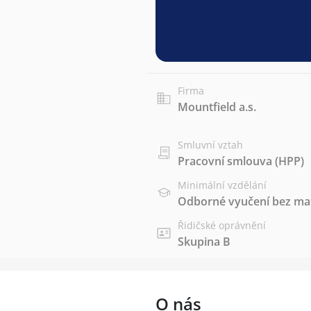
Firma
Mountfield a.s.
Smluvní vztah
Pracovní smlouva (HPP)
Minimální vzdělání
Odborné vyučení bez mat
Řidičské oprávnění
Skupina B
O nás