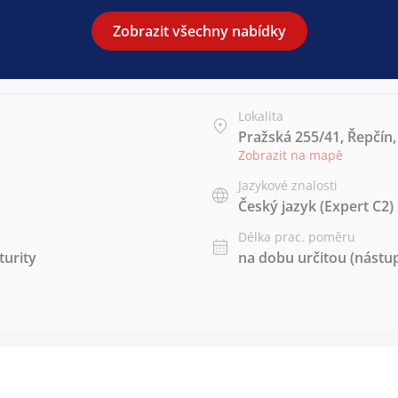
Zobrazit všechny nabídky
Lokalita
Pražská 255/41, Řepčín
Zobrazit na mapě
Jazykové znalosti
Český jazyk
(Expert C2)
Délka prac. poměru
urity
na dobu určitou (nástup