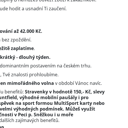
ude hodit a usnadní Ti zaučení.
vání až 42.000 Kč.
m bez zpoždění.
ežitě zaplatíme
.
krátký - dlouhý týden.
 s dominantním postavením na českém trhu.
 Tvé znalosti prohloubíme.
ýden mimořádného volna
v období Vánoc navíc.
u benefitů:
Stravenky v hodnotě 150,- Kč, slevy
ntfield, výhodné mobilní paušály i pro
íspěvek na sport formou MultiSport karty nebo
a velmi výhodných podmínek. Můžeš využít
čnosti v Peci p. Sněžkou i u moře
alších zajímavých benefitů.
PP
.