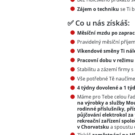
Zájem o techniku
se Ti b
✅ Co u nás získáš:
Měsíční mzdu po zapraco
Pravidelný měsíční příje
Víkendové směny Ti nál
Pracovní dobu v režimu 
Stabilitu a zázemí firmy
Vše potřebné Tě naučíme,
4 týdny dovolené a 1 t
Máme pro Tebe celou řad
na výrobky a služby Mou
rodinné příslušníky, př
půjčování elektrokol z
rekreační zařízení spole
v Chorvatsku
a spoustu d
Získáš
zaměstnání na H