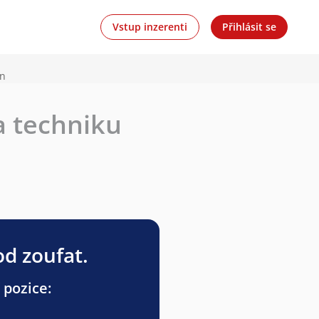
Vstup inzerenti
Přihlásit se
en
a techniku
od zoufat.
 pozice: