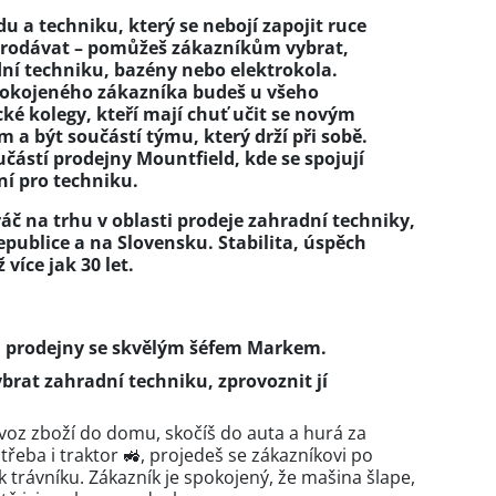
 a techniku, který se nebojí zapojit ruce
 prodávat – pomůžeš zákazníkům vybrat,
dní techniku, bazény nebo elektrokola.
okojeného zákazníka budeš u všeho
ké kolegy, kteří mají chuť učit se novým
a být součástí týmu, který drží při sobě.
učástí prodejny Mountfield, kde se spojují
ní pro techniku.
áč na trhu v oblasti prodeje zahradní techniky,
epublice a na Slovensku. Stabilita, úspěch
 více jak 30 let.
:
u prodejny se skvělým šéfem Markem.
rat zahradní techniku, zprovoznit jí
voz zboží do domu, skočíš do auta a hurá za
řeba i traktor 🚜, projedeš se zákazníkovi po
trávníku. Zákazník je spokojený, že mašina šlape,