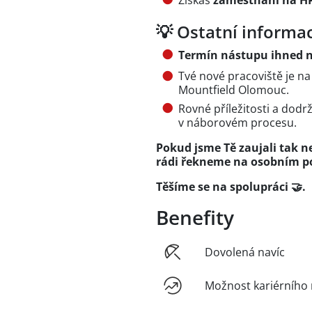
💡 Ostatní informa
Termín nástupu ihned
n
Tvé nové pracoviště je n
Mountfield Olomouc.
Rovné příležitosti a dodr
v náborovém procesu.
Pokud jsme Tě zaujali tak ne
rádi řekneme na osobním p
Těšíme se na spolupráci 🤝.
Benefity
Dovolená navíc
Možnost kariérního 