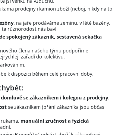
ště jsi venku na vzduchu.
ukama prodejny i kamion zboží (neboj, nikdy na to
sezóny
, na jaře prodáváme zeminu, v létě bazény,
ta různorodost nás baví.
de spokojený zákazník, sestavená sekačka
o nového člena našeho týmu podpoříme
jrychleji zařadí do kolektivu.
parkováním.
ebe k dispozici během celé pracovní doby.
chybět:
i domluvě se zákazníkem i kolegou z prodejny
.
ost
se zákazníkem (přání zákazníka jsou občas
i rukama,
manuální zručnost a fyzická
adní.
kupiny B nemůžeš odvézt zboží k zákazníkovi.