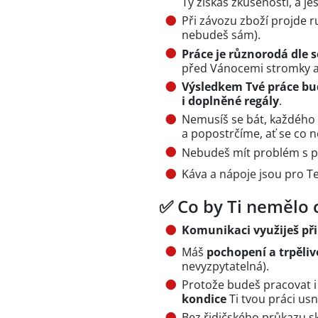
Ty získáš zkušenosti, a je
Při závozu zboží projde r
nebudeš sám).
Práce je různorodá dle 
před Vánocemi stromky a 
Výsledkem Tvé práce bu
i doplněné regály
.
Nemusíš se bát, každéh
a popostrčíme, ať se co ne
Nebudeš mít problém s 
Káva a nápoje jsou pro T
✅ Co by Ti nemělo 
Komunikaci využiješ př
Máš
pochopení a trpěliv
nevyzpytatelná).
Protože budeš pracovat 
kondice
Ti tvou práci usn
Bez řidičského průkazu s