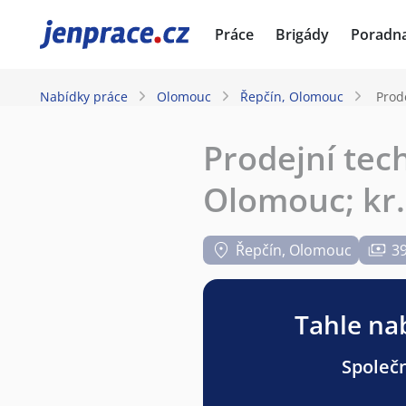
JenPráce.cz
Práce
Brigády
Poradn
Nabídky práce
Olomouc
Řepčín, Olomouc
Prod
Prodejní tec
Olomouc; kr. 
Řepčín, Olomouc
39
Tahle nab
Společn