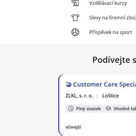
Vzdělávací kurzy
Slevy na firemní zbo
Příspěvek na sport
Podívejte 
🤝 Customer Care Specia
ZLKL, s. r. o.
|
Loštice
Plný úvazek
Vhodné ta
včerejší