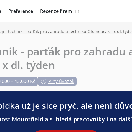
a
Preference
Recenze firem
ejní technik - parťák pro zahradu a techniku Olomouc; kr. x dl. týd
hnik - parťák pro zahradu 
x dl. týden
.000 – 43.000 Kč
Plný úvazek
ídka už je sice pryč, ale není dův
ost Mountfield a.s. hledá pracovníky i na další