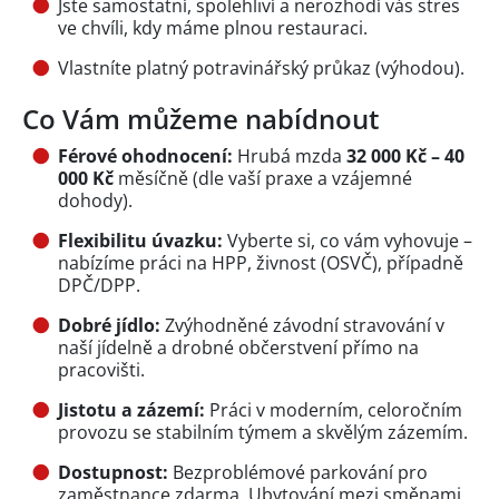
Jste samostatní, spolehliví a nerozhodí vás stres
ve chvíli, kdy máme plnou restauraci.
Vlastníte platný potravinářský průkaz (výhodou).
Co Vám můžeme nabídnout
Férové ohodnocení:
Hrubá mzda
32 000 Kč – 40
000 Kč
měsíčně (dle vaší praxe a vzájemné
dohody).
Flexibilitu úvazku:
Vyberte si, co vám vyhovuje –
nabízíme práci na HPP, živnost (OSVČ), případně
DPČ/DPP.
Dobré jídlo:
Zvýhodněné závodní stravování v
naší jídelně a drobné občerstvení přímo na
pracovišti.
Jistotu a zázemí:
Práci v moderním, celoročním
provozu se stabilním týmem a skvělým zázemím.
Dostupnost:
Bezproblémové parkování pro
zaměstnance zdarma. Ubytování mezi směnami.