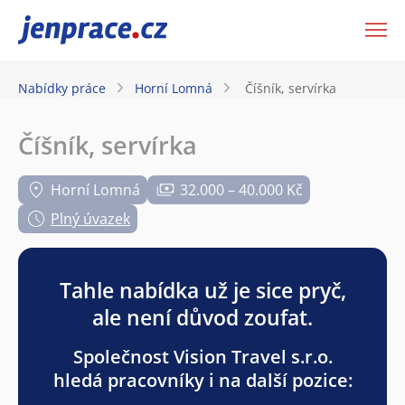
JenPráce.cz
Nabídky práce
Horní Lomná
Číšník, servírka
Číšník, servírka
Horní Lomná
32.000 – 40.000 Kč
Plný úvazek
Tahle nabídka už je sice pryč,
ale není důvod zoufat.
Společnost Vision Travel s.r.o.
hledá pracovníky i na další pozice: