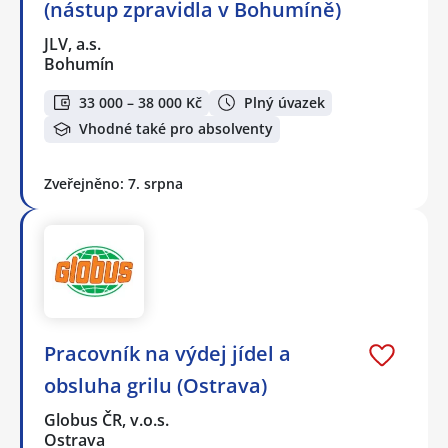
(nástup zpravidla v Bohumíně)
JLV, a.s.
Bohumín
33 000 – 38 000 Kč
Plný úvazek
Vhodné také pro absolventy
Zveřejněno: 7. srpna
Pracovník na výdej jídel a
obsluha grilu (Ostrava)
Globus ČR, v.o.s.
Ostrava