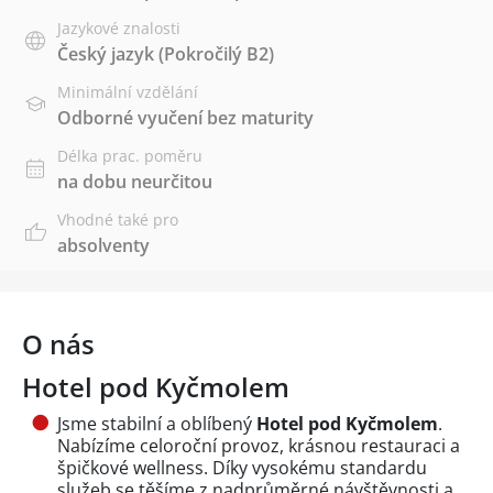
Jazykové znalosti
Český jazyk
(Pokročilý B2)
Minimální vzdělání
Odborné vyučení bez maturity
Délka prac. poměru
na dobu neurčitou
Vhodné také pro
absolventy
O nás
Hotel pod Kyčmolem
Jsme stabilní a oblíbený
Hotel pod Kyčmolem
.
Nabízíme celoroční provoz, krásnou restauraci a
špičkové wellness. Díky vysokému standardu
služeb se těšíme z nadprůměrné návštěvnosti a