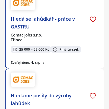
Hledá se lahůdkář - práce v
GASTRU
Comac jobs s.r.o.
Třinec
25 000 – 35 000 Kč
Plný úvazek
Zveřejněno: 4. srpna
Hledáme posily do výroby
lahůdek