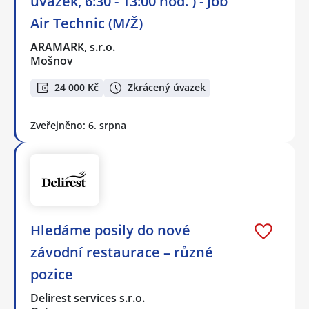
úvazek, 6:30 - 13:00 hod. ) - Job
Air Technic (M/Ž)
ARAMARK, s.r.o.
Mošnov
24 000 Kč
Zkrácený úvazek
Zveřejněno: 6. srpna
Hledáme posily do nové
závodní restaurace – různé
pozice
Delirest services s.r.o.