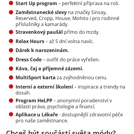
Start Up program
– perfektní příprava na roli.
Zaměstnanecké slevy
na značky Sinsay,
Reserved, Cropp, House, Mohito i pro rodinné
příslušníky a kamarády.
Stravenkový paušál
přímo do mzdy.
Relax Hours
– až 5 dní volna navíc.
Dárek k narozeninám.
Dress Code
– outfit do práce vyřešen.
Káva, čaj a příjemné zázemí.
MultiSport karta
za zvýhodněnou cenu.
Interní a externí školení
– inspirace a trendy na
dosah.
Program HeLPP
– anonymní poradenství v
oblasti práva, psychologie a financí.
Aplikace u Lékaře
- dostupnější zdravotní péče
pro naše zaměstnance.
Chceš být součástí světa módy?