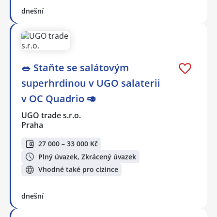
dnešní
🥗 Staňte se salátovým
superhrdinou v UGO salaterii
v OC Quadrio 🥑
UGO trade s.r.o.
Praha
27 000 – 33 000 Kč
Plný úvazek, Zkrácený úvazek
Vhodné také pro cizince
dnešní