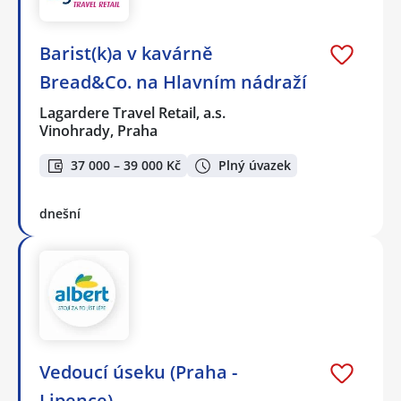
Barist(k)a v kavárně
Bread&Co. na Hlavním nádraží
Lagardere Travel Retail, a.s.
Vinohrady, Praha
37 000 – 39 000 Kč
Plný úvazek
dnešní
Vedoucí úseku (Praha -
Lipence)