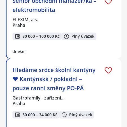
Senior obchodní manažer/ka –
elektromobilita
ELEXIM, a.s.
Praha
80 000 – 100 000 Kč
Plný úvazek
dnešní
Hledáme srdce školní kantýny
❤️ Kantýnská / pokladní –
pouze ranní směny PO-PÁ
Gastrofamily - zařízení…
Praha
30 000 – 34 000 Kč
Plný úvazek