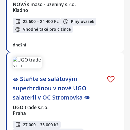
NOVÁK maso - uzeniny s.r.o.
Kladno
22 600 – 24 400 Kč
Plný úvazek
Vhodné také pro cizince
dnešní
🥗 Staňte se salátovým
superhrdinou v nové UGO
salaterii v OC Stromovka 🥑
UGO trade s.r.o.
Praha
27 000 – 33 000 Kč