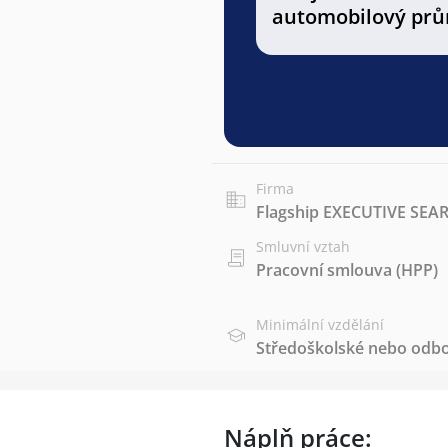
automobilový prů
Firma
Flagship EXECUTIVE SEARC
Smluvní vztah
Pracovní smlouva (HPP)
Minimální vzdělání
Středoškolské nebo odbo
Náplň práce: