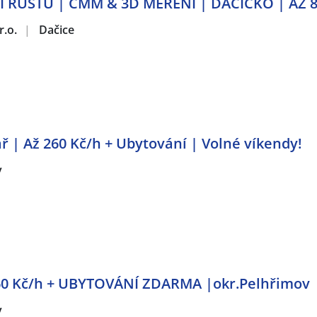
RŮSTU | CMM & 3D MĚŘENÍ | DAČICKO | AŽ 80
r.o.
|
Dačice
ř | Až 260 Kč/h + Ubytování | Volné víkendy!
v
260 Kč/h + UBYTOVÁNÍ ZDARMA |okr.Pelhřimov
v