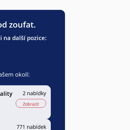
od zoufat.
 na další pozice:
vašem okolí:
ality
2 nabídky
Zobrazit
771 nabídek