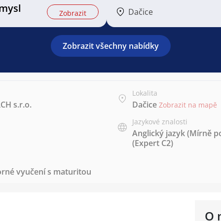
mysl
Dačice
Zobrazit
Zobrazit všechny nabídky
Lokalita
H s.r.o.
Dačice
Zobrazit na mapě
Jazykové znalosti
Anglický jazyk
(Mírně po
(Expert C2)
rné vyučení s maturitou
O 