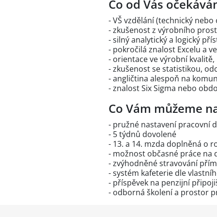
Co od Vás očekává
- VŠ vzdělání (technický neb
- zkušenost z výrobního prost
- silný analytický a logický pří
- pokročilá znalost Excelu a v
- orientace ve výrobní kvalitě
- zkušenost se statistikou, o
- angličtina alespoň na komuni
- znalost Six Sigma nebo ob
Co Vám můžeme na
- pružné nastavení pracovní 
- 5 týdnů dovolené
- 13. a 14. mzda doplněná o r
- možnost občasné práce na 
- zvýhodněné stravování přím
- systém kafeterie dle vlastní
- příspěvek na penzijní připoji
- odborná školení a prostor pr