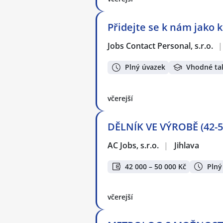
Přidejte se k nám jako k
Jobs Contact Personal, s.r.o.
|
Plný úvazek
Vhodné ta
včerejší
DĚLNÍK VE VÝROBĚ (42-50
AC Jobs, s.r.o.
|
Jihlava
42 000 – 50 000 Kč
Plný
včerejší