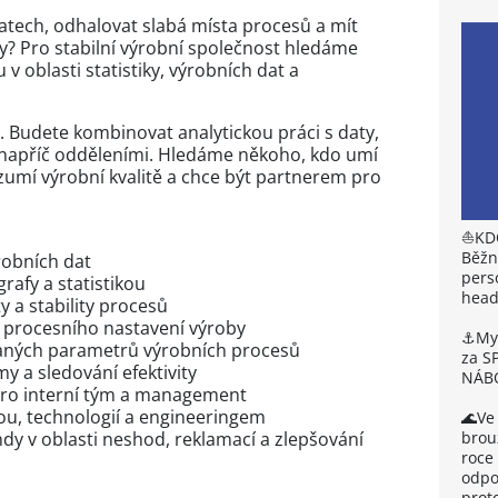
 datech, odhalovat slabá místa procesů a mít
y? Pro stabilní výrobní společnost hledáme
 v oblasti statistiky, výrobních dat a
h. Budete kombinovat analytickou práci s daty,
 napříč odděleními. Hledáme někoho, kdo umí
zumí výrobní kvalitě a chce být partnerem pro
⛵KD
Běžn
robních dat
pers
grafy a statistikou
head
ty a stability procesů
a procesního nastavení výroby
⚓My 
raných parametrů výrobních procesů
za S
rmy a sledování efektivity
NÁB
pro interní tým a management
bou, technologií a engineeringem
🌊Ve
brou
ndy v oblasti neshod, reklamací a zlepšování
roce
odpou
prot