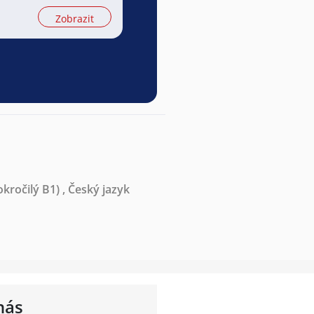
Zobrazit
kročilý B1)
,
Český jazyk
nás