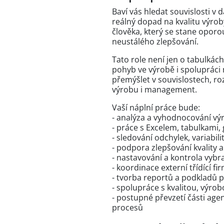
Baví vás hledat souvislosti v
reálný dopad na kvalitu výrob
člověka, který se stane oporou
neustálého zlepšování.
Tato role není jen o tabulkác
pohyb ve výrobě i spolupráci
přemýšlet v souvislostech, ro
výrobu i management.
Vaší náplní práce bude:
- analýza a vyhodnocování vý
- práce s Excelem, tabulkami, 
- sledování odchylek, variabili
- podpora zlepšování kvality 
- nastavování a kontrola vyb
- koordinace externí třídící fi
- tvorba reportů a podkladů 
- spolupráce s kvalitou, výro
- postupné převzetí části age
procesů