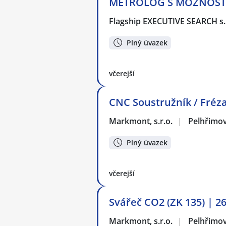
METROLOG S MOŽNOSTÍ 
Flagship EXECUTIVE SEARCH s.
Plný úvazek
včerejší
CNC Soustružník / Fréza
Markmont, s.r.o.
|
Pelhřimo
Plný úvazek
včerejší
Svářeč CO2 (ZK 135) | 
Markmont, s.r.o.
|
Pelhřimo