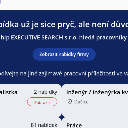
ídka už je sice pryč, ale není dův
hip EXECUTIVE SEARCH s.r.o. hledá pracovníky i
Zobrazit nabídky firmy
ívejte na jiné zajímavé pracovní příležitosti ve 
alistka
2 nabídky
Inženýr / inženýrka kv
Dačice
Zobrazit
81 nabídek
Práce