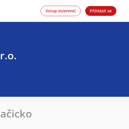
Vstup inzerenti
Přihlásit se
r.o.
Dačicko