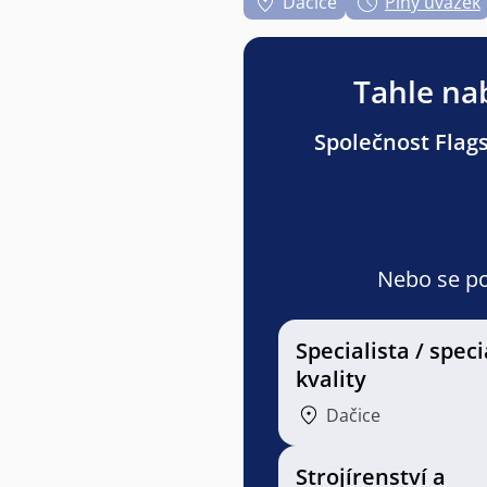
Dačice
Plný úvazek
Tahle nab
Společnost Flags
Nebo se pod
Specialista / speci
kvality
Dačice
Strojírenství a