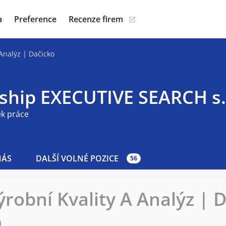
a
Preference
Recenze firem
 Analýz | Dačicko
gship EXECUTIVE SEARCH s.
ek práce
NÁS
DALŠÍ VOLNÉ POZICE
56
ýrobní Kvality A Analýz | 