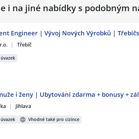
se i na jiné nabídky s podobným 
t Engineer | Vývoj Nových Výrobků | Třebíč
r.o.
|
Třebíč
 úvazek
muže i ženy | Ubytování zdarma + bonusy + zá
žka
|
Jihlava
 úvazek
Vhodné také pro cizince