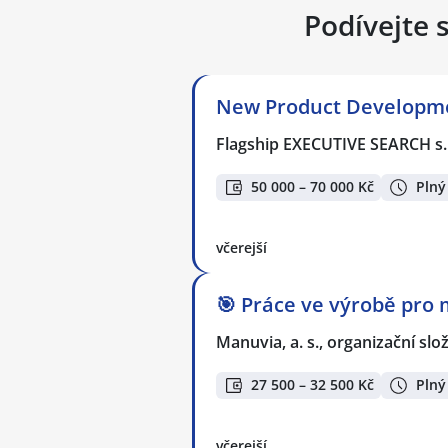
Podívejte 
New Product Developmen
Flagship EXECUTIVE SEARCH s.
50 000 – 70 000 Kč
Plný
včerejší
🎯 Práce ve výrobě pro 
Manuvia, a. s., organizační slo
27 500 – 32 500 Kč
Plný
včerejší