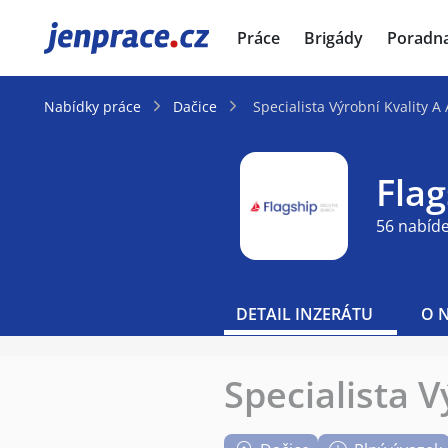
JenPráce.cz
Práce
Brigády
Poradn
Nabídky práce
Dačice
Specialista Výrobní Kvality A
Fla
56 nabíd
DETAIL INZERÁTU
O 
Specialista V