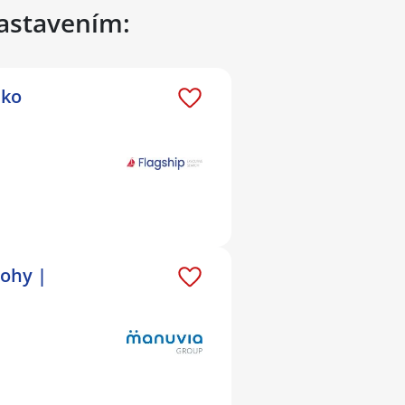
nastavením:
sko
lohy |