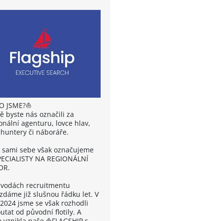
O JSME?⛵
ě byste nás označili za
onální agenturu, lovce hlav,
huntery či náboráře.
sami sebe však označujeme
PECIALISTY NA REGIONÁLNÍ
OR.
 vodách recruitmentu
zdáme již slušnou řádku let. V
 2024 jsme se však rozhodli
tat od původní flotily. A
o vznikla naše ⛵FLAGSHIP s