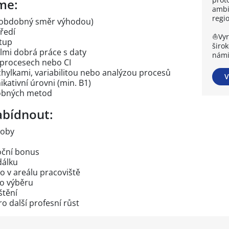
me:
ambi
regi
o obdobný směr výhodou)
ředí
⛵Vyr
stup
širo
elmi dobrá práce s daty
námi
, procesech nebo CI
dchylkami, variabilitou nebo analýzou procesů
V
kativní úrovni (min. B1)
dobných metod
bídnout:
doby
oční bonus
dálku
o v areálu pracoviště
ho výběru
štění
o další profesní růst