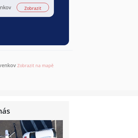
enkov
Zobrazit
-venkov
Zobrazit na mapě
nás