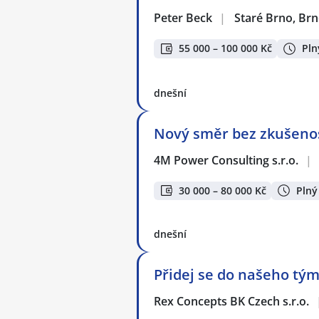
Peter Beck
|
Staré Brno, Br
55 000 – 100 000 Kč
Pln
dnešní
Nový směr bez zkušenos
4M Power Consulting s.r.o.
|
30 000 – 80 000 Kč
Plný
dnešní
Přidej se do našeho tým
Rex Concepts BK Czech s.r.o.