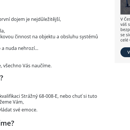
rvní dojem je nejdůležitější,
V Če
váš s
bezp
la,
se s
zkovou činnost na objektu a obsluhu systémů
celé 
 a nuda nehrozí...
V
e, všechno Vás naučíme.
?
valifikaci Strážný 68-008-E, nebo chuť si tuto
můžeme Vám,
zvládat své emoce.
íme?