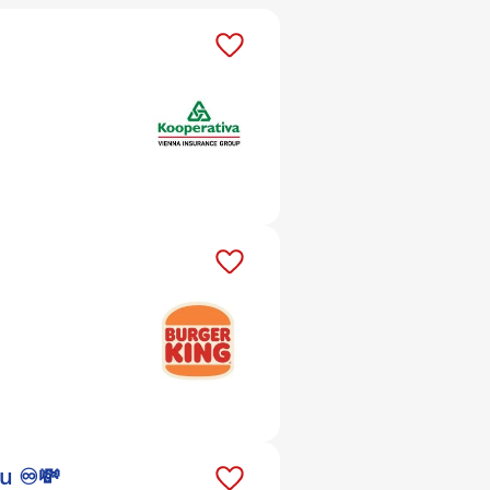
u ♾️💸