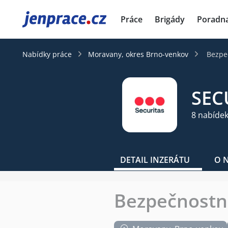
JenPráce.cz
Práce
Brigády
Poradn
Nabídky práce
Moravany, okres Brno-venkov
Bezpe
SECU
8 nabídek
DETAIL INZERÁTU
O 
Bezpečnostní