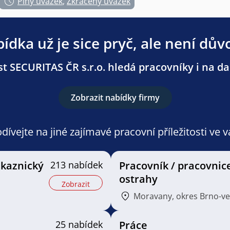
Plný úvazek
,
Zkrácený úvazek
ídka už je sice pryč, ale není dův
t SECURITAS ČR s.r.o. hledá pracovníky i na dal
Zobrazit nabídky firmy
ívejte na jiné zajímavé pracovní příležitosti ve 
ákaznický
213 nabídek
Pracovník / pracovnic
ostrahy
Zobrazit
Moravany, okres Brno-v
25 nabídek
Práce