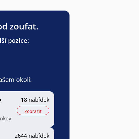
od zoufat.
ší pozice:
vašem okolí:
e
18 nabídek
Zobrazit
enkov
2644 nabídek