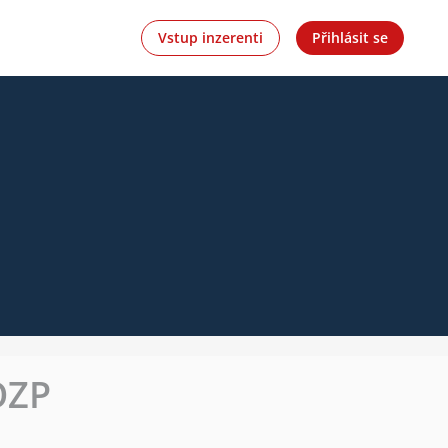
Vstup inzerenti
Přihlásit se
OZP