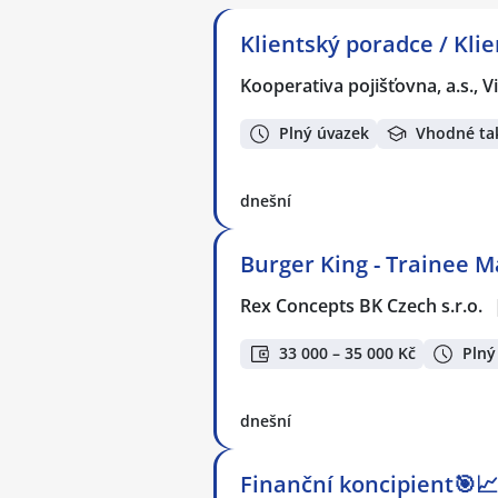
Klientský poradce / Kli
Kooperativa pojišťovna, a.s.,
Plný úvazek
Vhodné ta
dnešní
Burger King - Trainee 
Rex Concepts BK Czech s.r.o.
33 000 – 35 000 Kč
Plný
dnešní
Finanční koncipient🎯📈 