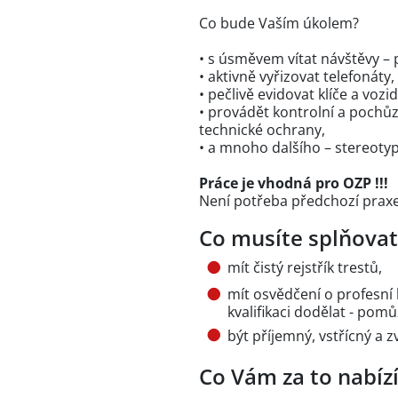
Co bude Vaším úkolem?
• s úsměvem vítat návštěvy – p
• aktivně vyřizovat telefonáty,
• pečlivě evidovat klíče a vozid
• provádět kontrolní a pochů
technické ochrany,
• a mnoho dalšího – stereotyp
Práce je vhodná pro OZP !!!
Není potřeba předchozí prax
Co musíte splňovat
mít čistý rejstřík trestů,
mít osvědčení o profesní k
kvalifikaci dodělat - po
být příjemný, vstřícný a 
Co Vám za to nabíz