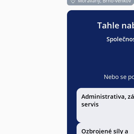
Moravany, Brno-venkov
Tahle nab
Společnos
Nebo se pod
Administrativa, z
servis
Ozbrojené síly a