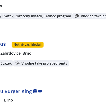
no
ý úvazek, Zkrácený úvazek, Trainee program
Vhodné také pr
tí!
Nutně vás hledají
Zábrdovice, Brno
 úvazek
Vhodné také pro absolventy
u Burger King 🍔👑
|
Brno