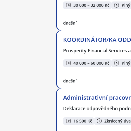
30 000 – 32 000 Kč
Plný
dnešní
KOORDINÁTOR/KA ODD. O
Prosperity Financial Services a
40 000 – 60 000 Kč
Plný
dnešní
Administrativní pracovn
Deklarace odpovědného podnik
16 500 Kč
Zkrácený úva