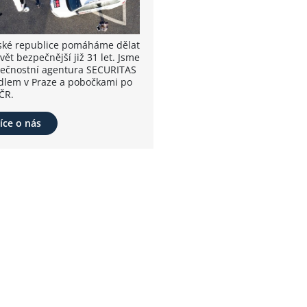
ské republice pomáháme dělat
vět bezpečnější již 31 let. Jsme
ečnostní agentura SECURITAS
ídlem v Praze a pobočkami po
ČR.
íce o nás