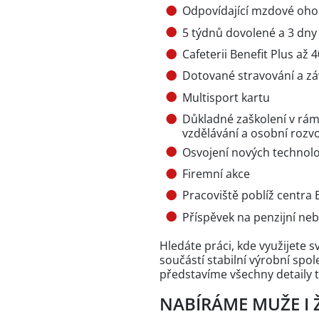
Odpovídající mzdové oho
5 týdnů dovolené a 3 dny
Cafeterii Benefit Plus až 
Dotované stravování a zá
Multisport kartu
Důkladné zaškolení v rám
vzdělávání a osobní rozv
Osvojení nových technol
Firemní akce
Pracoviště poblíž centra
Příspěvek na penzijní neb
Hledáte práci, kde využijete
součástí stabilní výrobní spo
představíme všechny detaily té
NABÍRÁME MUŽE I 