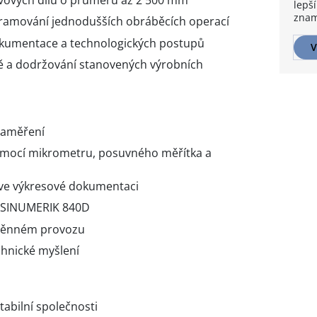
lepší
znam
amování jednodušších obráběcích operací
okumentace a technologických postupů
V
ě a dodržování stanovených výrobních
zaměření
mocí mikrometru, posuvného měřítka a
 ve výkresové dokumentaci
m SINUMERIK 840D
směnném provozu
hnické myšlení
abilní společnosti