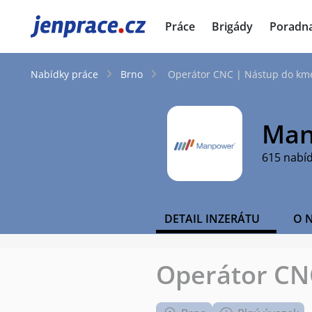
JenPráce.cz
Práce
Brigády
Poradn
Nabídky práce
Brno
Operátor CNC | Nástup do km
Man
615 nabí
DETAIL INZERÁTU
O 
Operátor CN