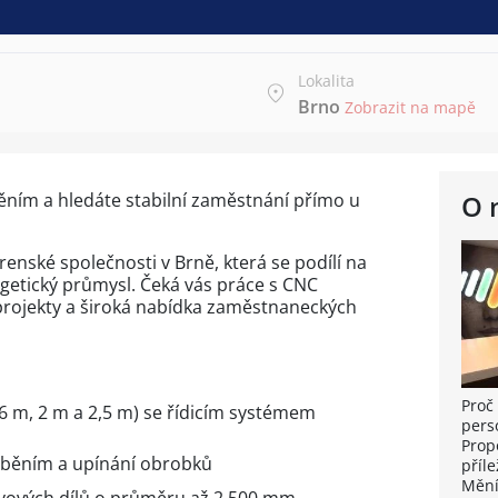
Lokalita
Brno
Zobrazit na mapě
ním a hledáte stabilní zaměstnání přímo u
O 
renské společnosti v Brně, která se podílí na
etický průmysl. Čeká vás práce s CNC
 projekty a široká nabídka zaměstnaneckých
Proč 
6 m, 2 m a 2,5 m) se řídicím systémem
pers
Prop
áběním a upínání obrobků
příle
Mění
ových dílů o průměru až 2 500 mm