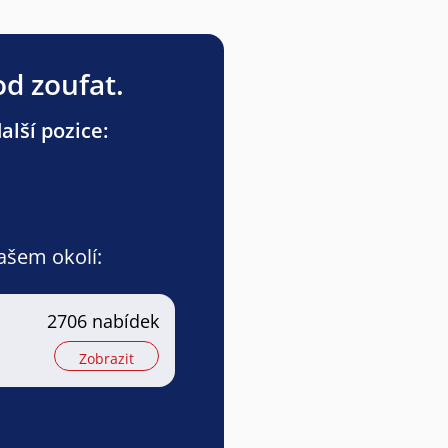
od zoufat.
lší pozice:
vašem okolí:
2706 nabídek
Zobrazit