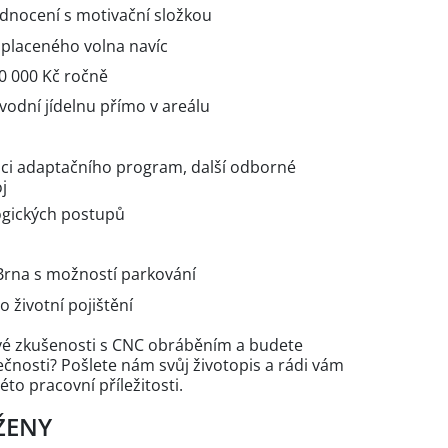
dnocení s motivační složkou
 placeného volna navíc
40 000 Kč ročně
vodní jídelnu přímo v areálu
ci adaptačního program, další odborné
oj
ogických postupů
 Brna s možností parkování
o životní pojištění
 své zkušenosti s CNC obráběním a budete
lečnosti? Pošlete nám svůj životopis a rádi vám
to pracovní příležitosti.
ŽENY