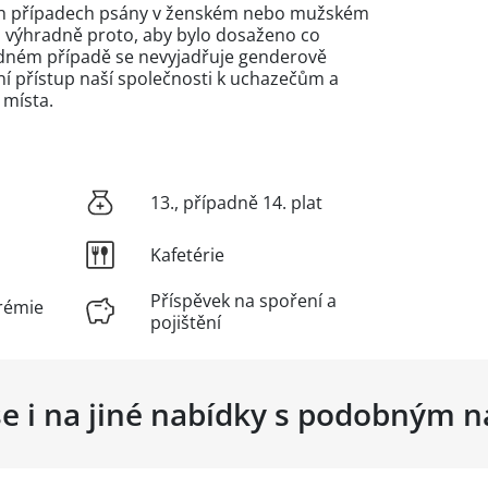
ých případech psány v ženském nebo mužském
n výhradně proto, aby bylo dosaženo co
žádném případě se nevyjadřuje genderově
 přístup naší společnosti k uchazečům a
 místa.
13., případně 14. plat
Kafetérie
Příspěvek na spoření a
rémie
pojištění
se i na jiné nabídky s podobným 