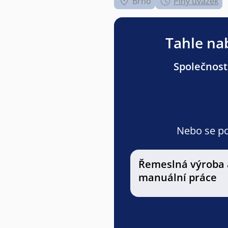
Brno
Plný úvazek
Tahle nab
Společnost
Nebo se pod
Řemeslná výroba 
manuální práce