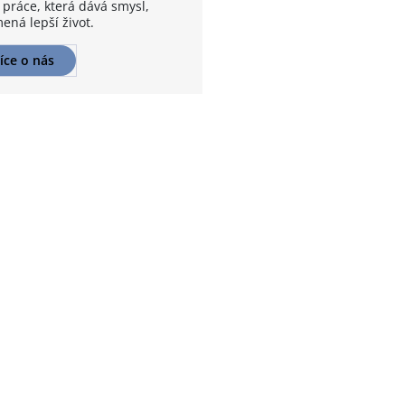
 práce, která dává smysl,
ená lepší život.
íce o nás