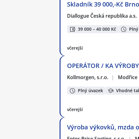
Skladník 39 000,-Kč Brno
Diallogue Česká republika a.s.
39 000 – 40 000 Kč
Plný
včerejší
OPERÁTOR / KA VÝROBY -
Kollmorgen, s.r.o.
|
Modřice
Plný úvazek
Vhodné ta
včerejší
Výroba výkovků, mzda od
Enter-Prise Sorting, s.r.o.
|
M