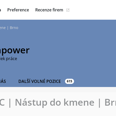
a
Preference
Recenze firem
ene | Brno
power
dek práce
NÁS
DALŠÍ VOLNÉ POZICE
615
C | Nástup do kmene | B