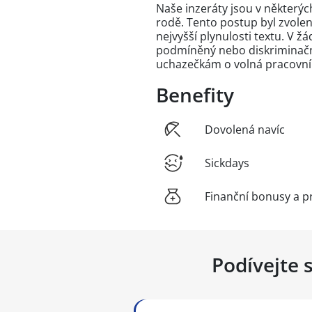
Naše inzeráty jsou v někter
rodě. Tento postup byl zvole
nejvyšší plynulosti textu. V 
podmíněný nebo diskriminační
uchazečkám o volná pracovní
Benefity
Dovolená navíc
Sickdays
Finanční bonusy a p
Podívejte 