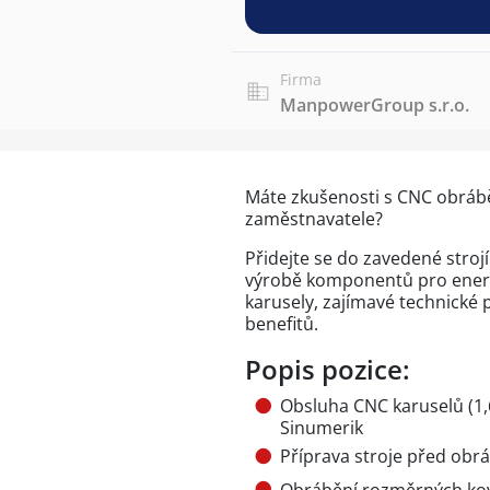
Firma
ManpowerGroup s.r.o.
Máte zkušenosti s CNC obrábě
zaměstnavatele?
Přidejte se do zavedené strojí
výrobě komponentů pro energ
karusely, zajímavé technické
benefitů.
Popis pozice:
Obsluha CNC karuselů (1,
Sinumerik
Příprava stroje před obr
Obrábění rozměrných kov