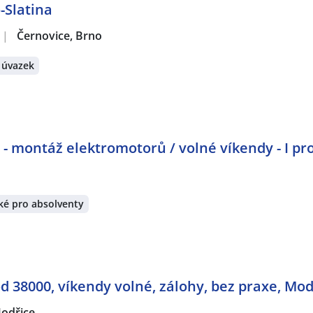
-Slatina
|
Černovice, Brno
 úvazek
 montáž elektromotorů / volné víkendy - I pr
ké pro absolventy
 38000, víkendy volné, zálohy, bez praxe, Mod
odřice