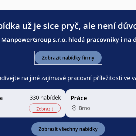
ídka už je sice pryč, ale není dův
 ManpowerGroup s.r.o. hledá pracovníky i na da
Zobrazit nabídky firmy
ívejte na jiné zajímavé pracovní příležitosti ve 
a
330 nabídek
Práce
Brno
Zobrazit
Zobrazit všechny nabídky