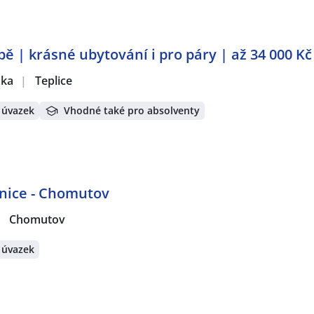
ě | krásné ubytování i pro páry | až 34 000 Kč
žka
|
Teplice
 úvazek
Vhodné také pro absolventy
hnice - Chomutov
|
Chomutov
 úvazek