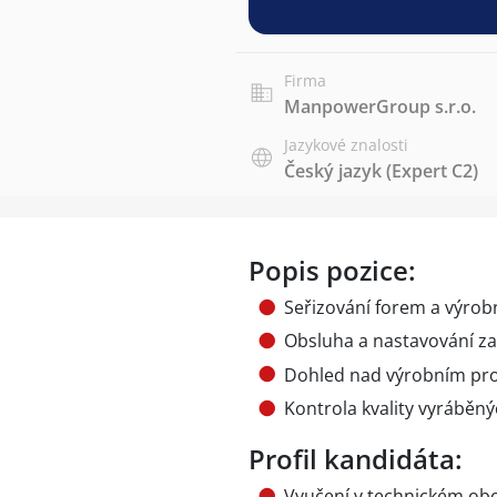
Firma
ManpowerGroup s.r.o.
Jazykové znalosti
Český jazyk
(Expert C2)
Popis pozice:
Seřizování forem a výrob
Obsluha a nastavování za
Dohled nad výrobním pro
Kontrola kvality vyráběn
Profil kandidáta:
Vyučení v technickém ob