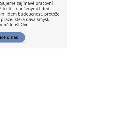
ojujeme zajímavé pracovní
žitosti s nadšenými lidmi.
m lidem budoucnost, protože
 práce, která dává smysl,
ená lepší život.
íce o nás