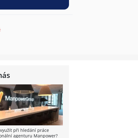
ě
nás
využít při hledání práce
onální agenturu Manpower?