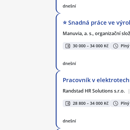
dnešní
⭐ Snadná práce ve výrob
Manuvia, a. s., organizační slo
30 000 – 34 000 Kč
Plný
dnešní
Pracovník v elektrotec
Randstad HR Solutions s.r.o.
28 800 – 34 000 Kč
Plný
dnešní