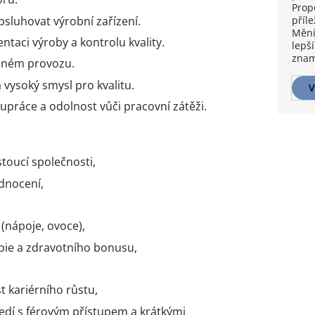
Prop
luhovat výrobní zařízení.
příle
Mění
aci výroby a kontrolu kvality.
lepší
znam
nném provozu.
 vysoký smysl pro kvalitu.
V
upráce a odolnost vůči pracovní zátěži.
ostoucí společnosti,
odnocení,
 (nápoje, ovoce),
apie a zdravotního bonusu,
 kariérního růstu,
edí s férovým přístupem a krátkými