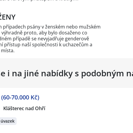
ŽENY
ých případech psány v ženském nebo mužském
n výhradně proto, aby bylo dosaženo co
žádném případě se nevyjadřuje genderově
 přístup naší společnosti k uchazečům a
 místa.
se i na jiné nabídky s podobným 
0-70.000 Kč)
Klášterec nad Ohří
 úvazek