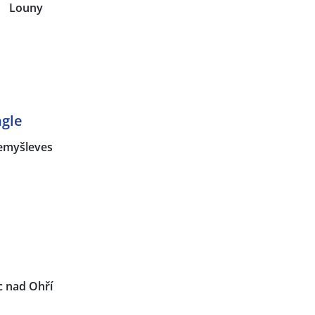
|
Louny
ngle
emyšleves
c nad Ohří