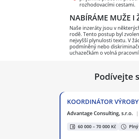
rozhodovacími cestami.
NABÍRÁME MUŽE I 
Naše inzeráty jsou v někter
rodě. Tento postup byl zvole
nejvyšší plynulosti textu. V 
podmíněný nebo diskriminační
uchazečkám o volná pracovní
Podívejte 
KOORDINÁTOR VÝROBY (6
Advantage Consulting, s.r.o.
|
60 000 – 70 000 Kč
Plný