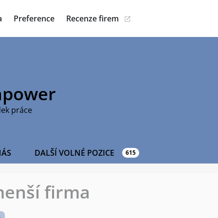
a
Preference
Recenze firem
power
dek práce
NÁS
DALŠÍ VOLNÉ POZICE
615
enší firma