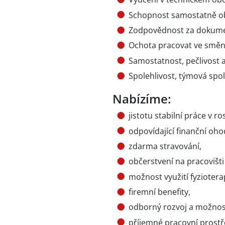
Schopnost samostatně obs
Zodpovědnost za dokument
Ochota pracovat ve smě
Samostatnost, pečlivost a
Spolehlivost, týmová spol
Nabízíme:
jistotu stabilní práce v r
odpovídající finanční oh
zdarma stravování,
občerstvení na pracovišti
možnost využití fyzioter
firemní benefity,
odborný rozvoj a možnost
příjemné pracovní prostř