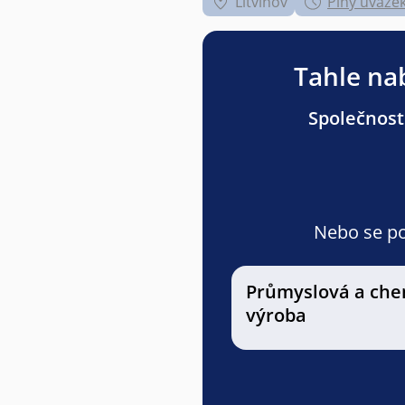
Litvínov
Plný úvaze
Tahle nab
Společnost
Nebo se pod
Průmyslová a che
výroba