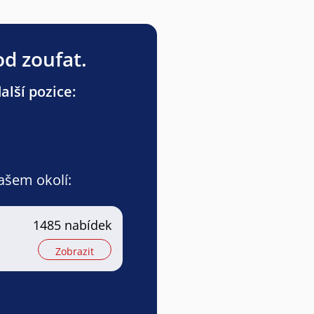
od zoufat.
lší pozice:
vašem okolí:
1485 nabídek
Zobrazit