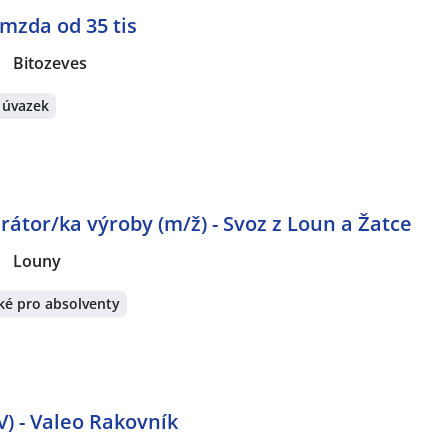
 mzda od 35 tis
|
Bitozeves
 úvazek
rátor/ka výroby (m/ž) - Svoz z Loun a Žatce
|
Louny
ké pro absolventy
ZV) - Valeo Rakovník