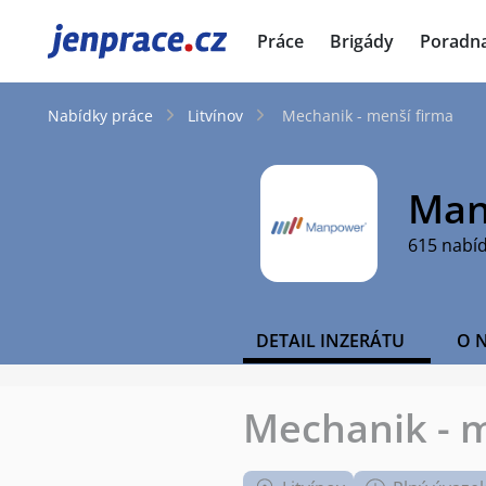
JenPráce.cz
Práce
Brigády
Poradn
Nabídky práce
Litvínov
Mechanik - menší firma
Man
615 nabí
DETAIL INZERÁTU
O 
Mechanik - m