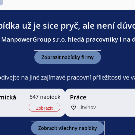
k
ídka už je sice pryč, ale není dův
 ManpowerGroup s.r.o. hledá pracovníky i na da
Zobrazit nabídky firmy
ívejte na jiné zajímavé pracovní příležitosti ve 
mická
547 nabídek
Práce
Litvínov
Zobrazit
Zobrazit všechny nabídky