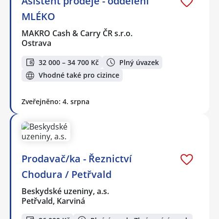
Asistent prodeje - oddělení
MLÉKO
MAKRO Cash & Carry ČR s.r.o.
Ostrava
32 000 – 34 700 Kč
Plný úvazek
Vhodné také pro cizince
Zveřejněno: 4. srpna
Prodavač/ka - Řeznictví
Chodura / Petřvald
Beskydské uzeniny, a.s.
Petřvald, Karviná