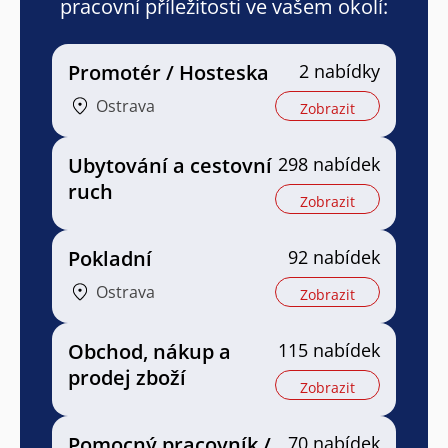
pracovní příležitosti ve vašem okolí:
Promotér / Hosteska
2 nabídky
Ostrava
Zobrazit
Ubytování a cestovní
298 nabídek
ruch
Zobrazit
Pokladní
92 nabídek
Ostrava
Zobrazit
Obchod, nákup a
115 nabídek
prodej zboží
Zobrazit
Pomocný pracovník /
70 nabídek