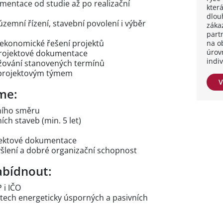
mentace od studie až po realizační
kter
dlou
emní řízení, stavební povolení i výběr
záka
part
 ekonomické řešení projektů
na o
úrov
 projektové dokumentace
indi
ržování stanovených termínů
č projektovým týmem
V
me:
ního směru
ch staveb (min. 5 let)
ojektové dokumentace
šlení a dobré organizační schopnost
bídnout:
 i IČO
tech energeticky úsporných a pasivních