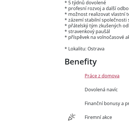
* 5 týdnů dovolené
* profesní rozvoj a další odb
* možnost realizovat vlastní 
* zázemí stabilní společnost
* přátelský tým zkušených o
* stravenkový paušál
* příspěvek na volnočasové ak
* Lokalitu: Ostrava
Benefity
Práce z domova
Dovolená navíc
Finanční bonusy a p
Firemní akce