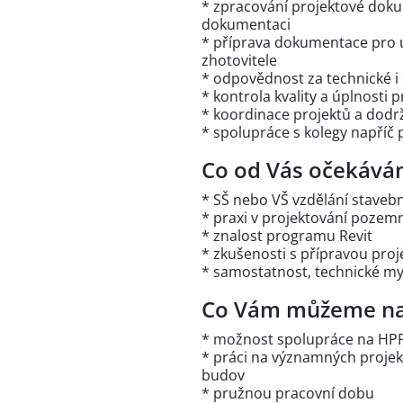
* zpracování projektové doku
dokumentaci
* příprava dokumentace pro úz
zhotovitele
* odpovědnost za technické i
* kontrola kvality a úplnosti
* koordinace projektů a dod
* spolupráce s kolegy napří
Co od Vás očekává
* SŠ nebo VŠ vzdělání staveb
* praxi v projektování pozemní
* znalost programu Revit
* zkušenosti s přípravou pr
* samostatnost, technické my
Co Vám můžeme na
* možnost spolupráce na HPP
* práci na významných projek
budov
* pružnou pracovní dobu