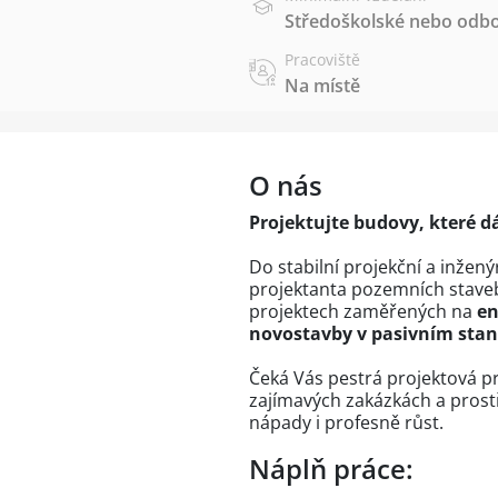
Středoškolské nebo odbo
Pracoviště
Na místě
O nás
Projektujte budovy, které d
Do stabilní projekční a inže
projektanta pozemních staveb
projektech zaměřených na
en
novostavby v pasivním sta
Čeká Vás pestrá projektová p
zajímavých zakázkách a prostř
nápady i profesně růst.
Náplň práce: