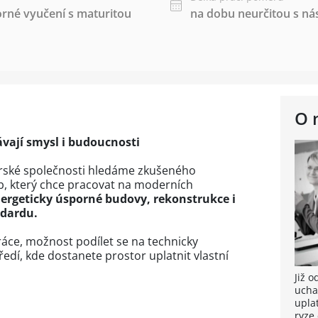
rné vyučení s maturitou
na dobu neurčitou s 
O 
ávají smysl i budoucnosti
nýrské společnosti hledáme zkušeného
, který chce pracovat na moderních
ergeticky úsporné budovy, rekonstrukce i
ndardu.
ráce, možnost podílet se na technicky
edí, kde dostanete prostor uplatnit vlastní
Již 
ucha
upla
ryze