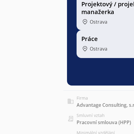
Projektový / proj
manažerka
Ostrava
Práce
Ostrava
Firma
Advantage Consulting, s.r
Smluvní vztah
Pracovní smlouva (HPP)
Minimální vzdělání