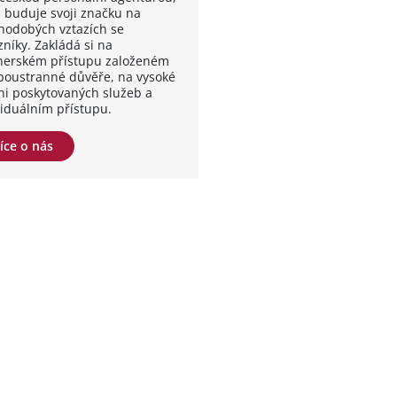
á buduje svoji značku na
hodobých vztazích se
zníky. Zakládá si na
nerském přístupu založeném
boustranné důvěře, na vysoké
ni poskytovaných služeb a
viduálním přístupu.
íce o nás