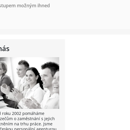
nástupem možným ihned
nás
od roku 2002 pomáháme
zečům o zaměstnání s jejich
tněním na trhu práce. Jsme
 českou personální agenturou,