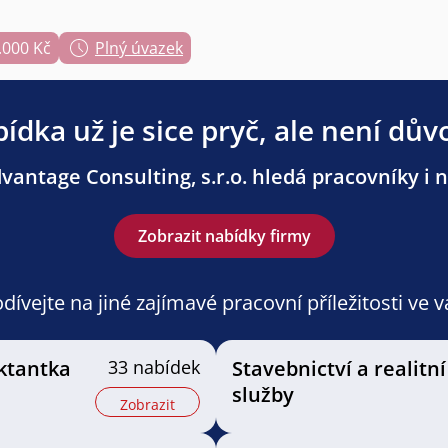
.000 Kč
Plný úvazek
ídka už je sice pryč, ale není dův
antage Consulting, s.r.o. hledá pracovníky i n
Zobrazit nabídky firmy
ívejte na jiné zajímavé pracovní příležitosti ve 
ektantka
33 nabídek
Stavebnictví a realitní
služby
Zobrazit