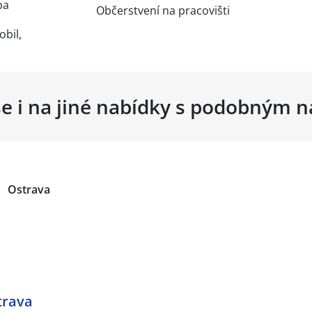
ba
Občerstvení na pracovišti
obil,
se i na jiné nabídky s podobným 
Ostrava
trava