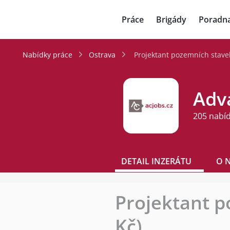
JenPráce.cz
Práce
Brigády
Poradn
Nabídky práce
Ostrava
Projektant pozemních staveb
Adva
205 nabí
DETAIL INZERÁTU
O 
Projektant p
Kč)