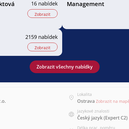
ektová
16 nabídek
Management
Zobrazit
2159 nabídek
Zobrazit
Zobrazit všechny nabídky
Lokalita
.o.
Ostrava
Zobrazit na map
Jazykové znalosti
Český jazyk
(Expert C2)
Délka prac. poměru