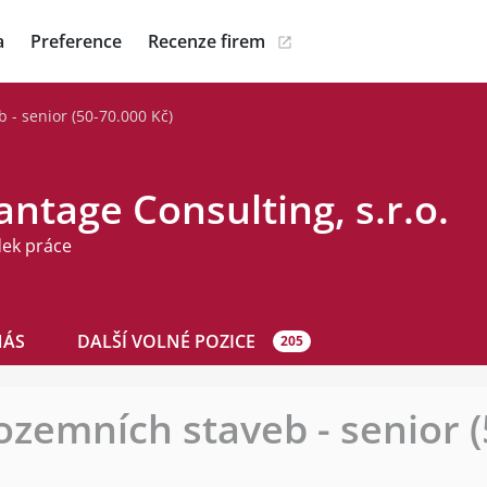
a
Preference
Recenze firem
 - senior (50-70.000 Kč)
ntage Consulting, s.r.o.
dek práce
NÁS
DALŠÍ VOLNÉ POZICE
205
ozemních staveb - senior 