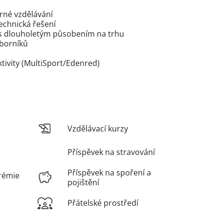
orné vzdělávání
technická řešení
i s dlouholetým působením na trhu
dborníků
tivity (MultiSport/Edenred)
Vzdělávací kurzy
Příspěvek na stravování
Příspěvek na spoření a
rémie
pojištění
Přátelské prostředí