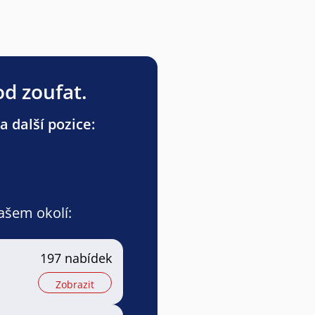
od zoufat.
a další pozice:
vašem okolí:
197 nabídek
Zobrazit