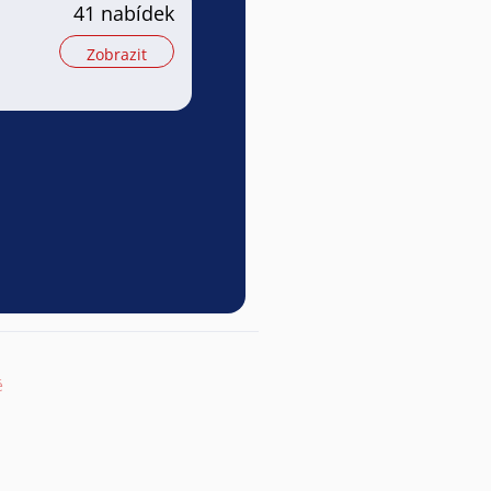
41 nabídek
Zobrazit
ě