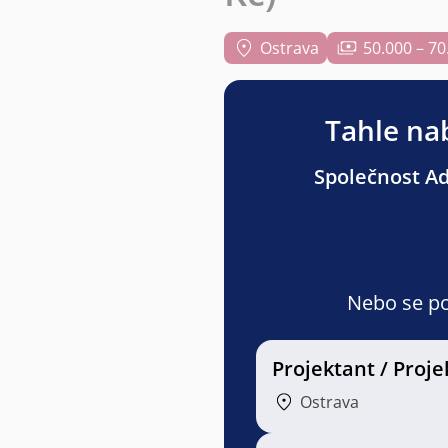
Ostrava
50.000 – 70
Tahle nab
Společnost Adv
Nebo se pod
Projektant / Proj
Ostrava