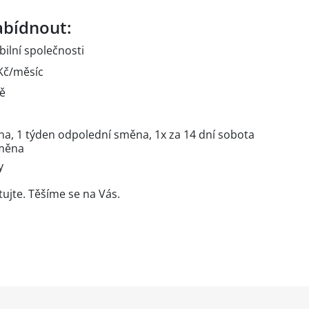
bídnout:
bilní společnosti
 Kč/měsíc
tě
a, 1 týden odpolední směna, 1x za 14 dní sobota
směna
dy
tujte. Těšíme se na Vás.