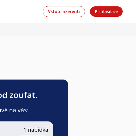
Vstup inzerenti
Přihlásit se
od zoufat.
ávě na vás:
1 nabídka