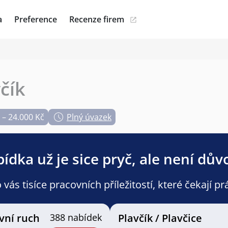
a
Preference
Recenze firem
čík
 – 24.000 Kč
Plný úvazek
ídka už je sice pryč, ale není dův
ás tisíce pracovních příležitostí, které čekají pr
vní ruch
388 nabídek
Plavčík / Plavčice