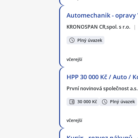
Automechanik - opravy 
KRONOSPAN CR,spol. s r.o.
|
Plný úvazek
včerejší
HPP 30 000 Kč / Auto / K
První novinová společnost a.s
30 000 Kč
Plný úvazek
včerejší
Kurýr - rozvoz nákupů -