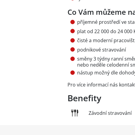
Co Vám můžeme na
příjemné prostředí ve sta
plat od 22 000 do 24 000
čisté a moderní pracoviš
podnikové stravování
směny 3 týdny ranní směn
nebo neděle celodenní 
nástup možný dle doho
Pro více informací nás kontak
Benefity
Závodní stravování