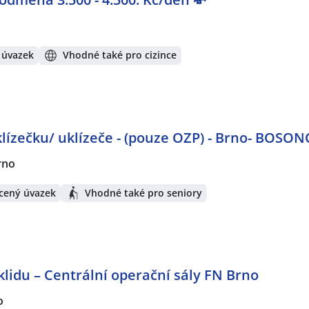
 úvazek
Vhodné také pro cizince
lízečku/ uklízeče - (pouze OZP) - Brno- BOSO
rno
cený úvazek
Vhodné také pro seniory
lidu – Centrální operační sály FN Brno
o