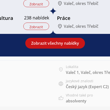
Valeč, okres Třebíč
Zobrazit
ultura
238 nabídek
Práce
Valeč, okres Třebíč
Zobrazit
Zobrazit všechny nabídky
Lokalita
Valeč 1, Valeč, okres Tř
Jazykové znalosti
Český jazyk
(Expert C2)
Vhodné také pro
absolventy