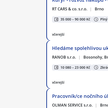
RT CARS & co. s.r.o.
|
Brno
35 000 – 90 000 Kč
Plný
včerejší
Hledáme spolehlivou uk
RANOB s.r.o.
|
Bosonohy, B
10 080 – 23 000 Kč
Zkrá
včerejší
Pracovník/ce nočního úk
OLMAN SERVICE s.r.o.
|
Brn