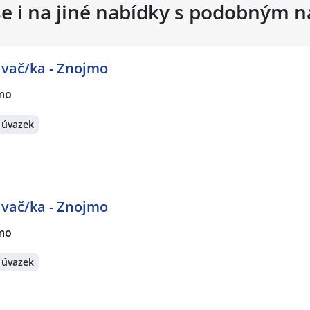
se i na jiné nabídky s podobným 
vač/ka - Znojmo
mo
 úvazek
vač/ka - Znojmo
mo
 úvazek