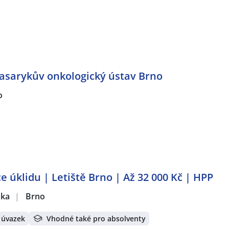
Masarykův onkologický ústav Brno
o
e úklidu | Letiště Brno | Až 32 000 Kč | HPP
žka
|
Brno
 úvazek
Vhodné také pro absolventy