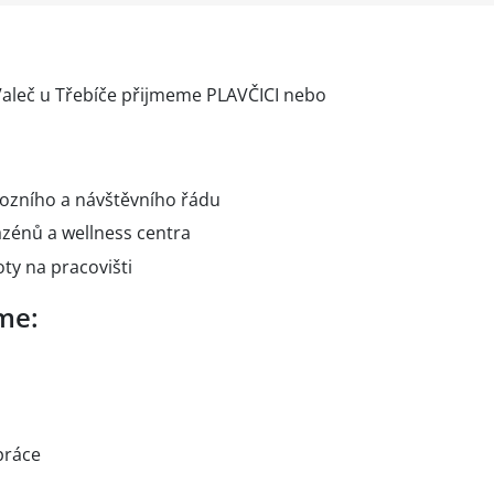
Valeč u Třebíče přijmeme PLAVČICI nebo
vozního a návštěvního řádu
azénů a wellness centra
ty na pracovišti
me:
práce