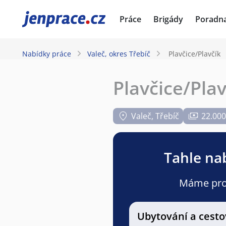
JenPráce.cz
Práce
Brigády
Poradn
Nabídky práce
Valeč, okres Třebíč
Plavčice/Plavčík
Plavčice/Plav
Valeč, Třebíč
22.000
Tahle nab
Máme pro v
Ubytování a cesto