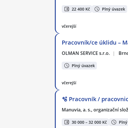
22 400 Kč
Plný úvazek
včerejší
Pracovník/ce úklidu – 
OLMAN SERVICE s.r.o.
|
Brn
Plný úvazek
včerejší
🫧 Pracovník / pracovnic
Manuvia, a. s., organizační slo
30 000 – 32 000 Kč
Plný