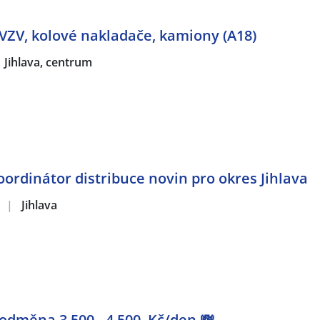
VZV, kolové nakladače, kamiony (A18)
Jihlava, centrum
oordinátor distribuce novin pro okres Jihlava
.
|
Jihlava
 odměna 3.500 - 4.500. Kč/den 💸