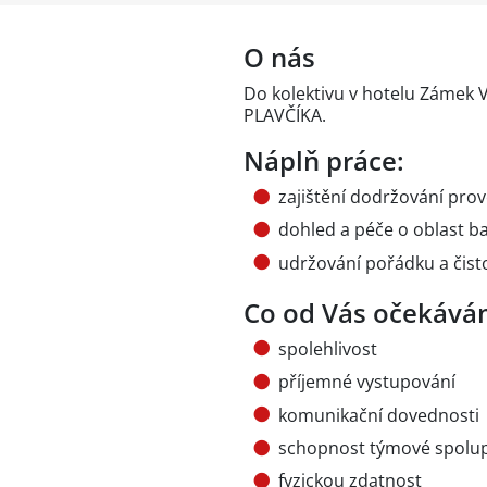
O nás
Do kolektivu v hotelu Zámek 
PLAVČÍKA.
Náplň práce:
zajištění dodržování pro
dohled a péče o oblast b
udržování pořádku a čisto
Co od Vás očekává
spolehlivost
příjemné vystupování
komunikační dovednosti
schopnost týmové spolu
fyzickou zdatnost