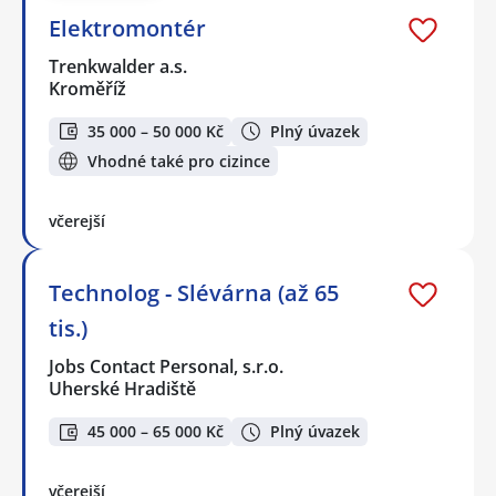
Elektromontér
Trenkwalder a.s.
Kroměříž
35 000 – 50 000 Kč
Plný úvazek
Vhodné také pro cizince
včerejší
Technolog - Slévárna (až 65
tis.)
Jobs Contact Personal, s.r.o.
Uherské Hradiště
45 000 – 65 000 Kč
Plný úvazek
včerejší