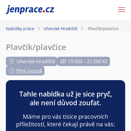
JenPráce.cz
Nabídky práce
Uherské Hradiště
Plavčík/plavčice
Plavčík/plavčice
Uherské Hradiště
19.500 – 21.500 Kč
Plný úvazek
Tahle nabídka už je sice pryč,
ale není důvod zoufat.
Máme pro vás tisíce pracovních
příležitostí, které čekají právě na vás: