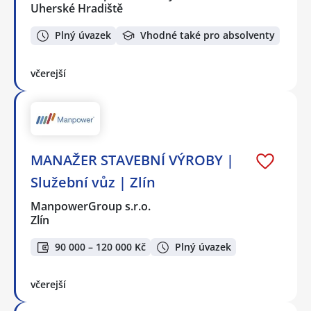
Uherské Hradiště
Plný úvazek
Vhodné také pro absolventy
včerejší
MANAŽER STAVEBNÍ VÝROBY |
Služební vůz | Zlín
ManpowerGroup s.r.o.
Zlín
90 000 – 120 000 Kč
Plný úvazek
včerejší