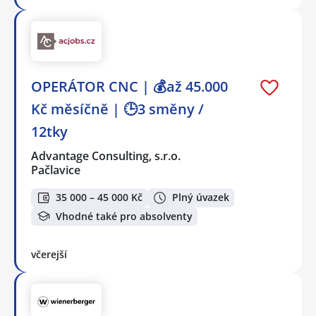
OPERÁTOR CNC | 💰až 45.000
Kč měsíčně | 🕒3 směny /
12tky
Advantage Consulting, s.r.o.
Pačlavice
35 000 – 45 000 Kč
Plný úvazek
Vhodné také pro absolventy
včerejší