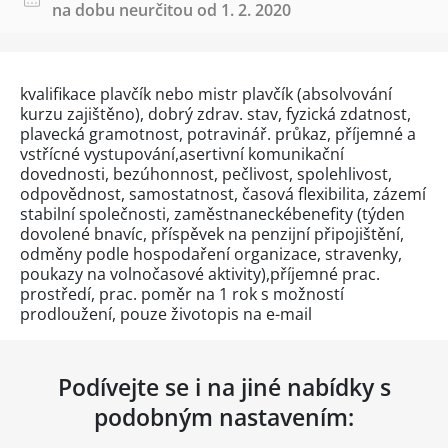
na dobu neurčitou od 1. 2. 2020
kvalifikace plavčík nebo mistr plavčík (absolvování
kurzu zajištěno), dobrý zdrav. stav, fyzická zdatnost,
plavecká gramotnost, potravinář. průkaz, příjemné a
vstřícné vystupování,asertivní komunikační
dovednosti, bezúhonnost, pečlivost, spolehlivost,
odpovědnost, samostatnost, časová flexibilita, zázemí
stabilní společnosti, zaměstnaneckébenefity (týden
dovolené bnavíc, příspěvek na penzijní připojištění,
odměny podle hospodaření organizace, stravenky,
poukazy na volnočasové aktivity),příjemné prac.
prostředí, prac. poměr na 1 rok s možností
prodloužení, pouze životopis na e-mail
Podívejte se i na jiné nabídky s
podobným nastavením: