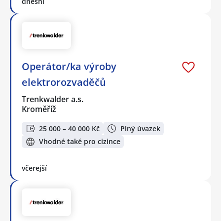
dnešní
Operátor/ka výroby
elektrorozvaděčů
Trenkwalder a.s.
Kroměříž
25 000 – 40 000 Kč
Plný úvazek
Vhodné také pro cizince
včerejší