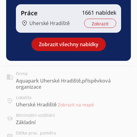
Práce
1661 nabídek
Uherské Hradiště
Zobrazit
Zobrazit všechny nabídky
Firma
Aquapark Uherské Hradiště,příspěvková
organizace
Lokalita
Uherské Hradiště
Zobrazit na mapě
Minimální vzdělání
Základní
Délka prac. poměru