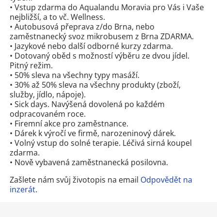
• Vstup zdarma do Aqualandu Moravia pro Vás i Vaše
nejbližší, a to vč. Wellness.
• Autobusová přeprava z/do Brna, nebo
zaměstnanecký svoz mikrobusem z Brna ZDARMA.
• Jazykové nebo další odborné kurzy zdarma.
• Dotovaný oběd s možností výběru ze dvou jídel.
Pitný režim.
• 50% sleva na všechny typy masáží.
• 30% až 50% sleva na všechny produkty (zboží,
služby, jídlo, nápoje).
• Sick days. Navýšená dovolená po každém
odpracovaném roce.
• Firemní akce pro zaměstnance.
• Dárek k výročí ve firmě, narozeninový dárek.
• Volný vstup do solné terapie. Léčivá sirná koupel
zdarma.
• Nově vybavená zaměstnanecká posilovna.
Zašlete nám svůj životopis na email
Odpovědět na
inzerát
.