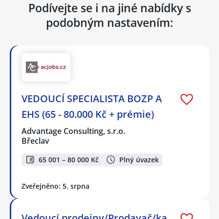
Podívejte se i na jiné nabídky s
podobným nastavením:
VEDOUCÍ SPECIALISTA BOZP A
EHS (65 - 80.000 Kč + prémie)
Advantage Consulting, s.r.o.
Břeclav
65 001 – 80 000 Kč
Plný úvazek
Zveřejněno: 5. srpna
Vedoucí prodejny/Prodavač/ka