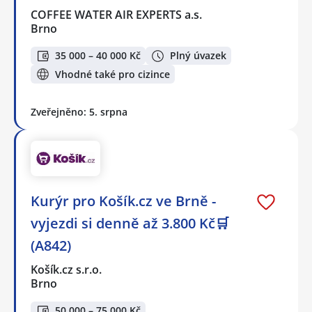
COFFEE WATER AIR EXPERTS a.s.
Brno
35 000 – 40 000 Kč
Plný úvazek
Vhodné také pro cizince
Zveřejněno: 5. srpna
Kurýr pro Košík.cz ve Brně -
vyjezdi si denně až 3.800 Kč🛒
(A842)
Košík.cz s.r.o.
Brno
50 000 – 75 000 Kč