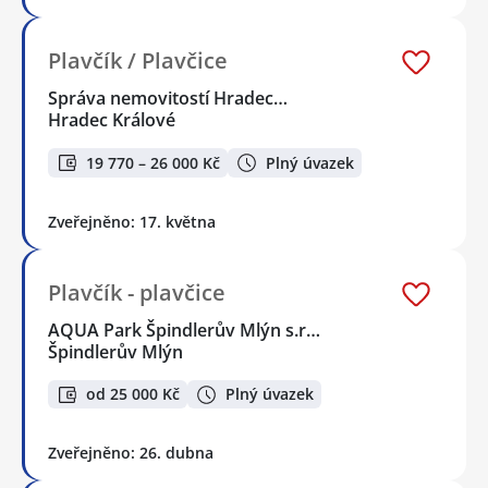
Plavčík / Plavčice
Správa nemovitostí Hradec…
Hradec Králové
19 770 – 26 000 Kč
Plný úvazek
Zveřejněno: 17. května
Plavčík - plavčice
AQUA Park Špindlerův Mlýn s.r…
Špindlerův Mlýn
od 25 000 Kč
Plný úvazek
Zveřejněno: 26. dubna