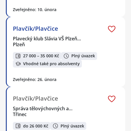
Zveřejněno: 10. února
Plavčík/Plavčice
Plavecký klub Slávia VŠ Plzeň…
Plzeň
27 000 – 35 000 Kč
Plný úvazek
Vhodné také pro absolventy
Zveřejněno: 26. února
Plavčík/Plavčice
Správa tělovýchovných a…
Třinec
do 26 000 Kč
Plný úvazek