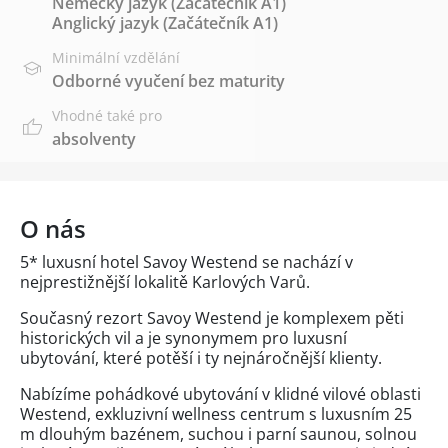
Německý jazyk
(Začátečník A1)
Anglický jazyk
(Začátečník A1)
Minimální vzdělání
Odborné vyučení bez maturity
Vhodné také pro
absolventy
O nás
5* luxusní hotel Savoy Westend se nachází v
nejprestižnější lokalitě Karlových Varů.
Současný rezort Savoy Westend je komplexem pěti
historických vil a je synonymem pro luxusní
ubytování, které potěší i ty nejnáročnější klienty.
Nabízíme pohádkové ubytování v klidné vilové oblasti
Westend, exkluzivní wellness centrum s luxusním 25
m dlouhým bazénem, suchou i parní saunou, solnou