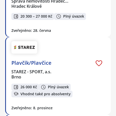
Správa nemovitostí Hradec…
Hradec Králové
20 300 – 27 000 Kč
Plný úvazek
Zveřejněno: 28. června
Plavčík/Plavčice
STAREZ - SPORT, a.s.
Brno
26 000 Kč
Plný úvazek
Vhodné také pro absolventy
Zveřejněno: 8. prosince