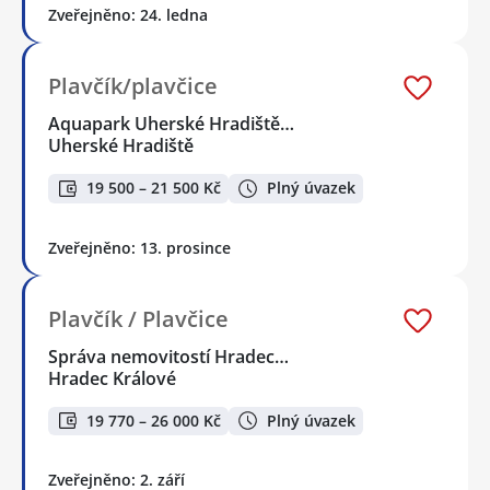
Zveřejněno: 24. ledna
Plavčík/plavčice
Aquapark Uherské Hradiště…
Uherské Hradiště
19 500 – 21 500 Kč
Plný úvazek
Zveřejněno: 13. prosince
Plavčík / Plavčice
Správa nemovitostí Hradec…
Hradec Králové
19 770 – 26 000 Kč
Plný úvazek
Zveřejněno: 2. září