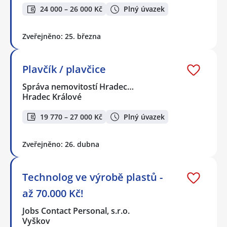
24 000 – 26 000 Kč
Plný úvazek
Zveřejněno: 25. března
Plavčík / plavčice
Správa nemovitostí Hradec…
Hradec Králové
19 770 – 27 000 Kč
Plný úvazek
Zveřejněno: 26. dubna
Technolog ve výrobě plastů -
až 70.000 Kč!
Jobs Contact Personal, s.r.o.
Vyškov