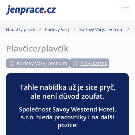
JenPráce.cz
Nabídky práce
Karlovy Vary
Karlovy Vary, centrum
Plavčice/plavčík
Karlovy Vary, centrum
Plný úvazek
Tahle nabídka už je sice pryč,
ale není důvod zoufat.
Společnost Savoy Westend Hotel,
s.r.o. hledá pracovníky i na další
pozice: