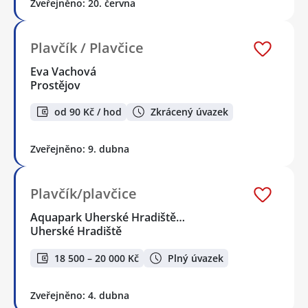
Zveřejněno: 20. června
Plavčík / Plavčice
Eva Vachová
Prostějov
od 90 Kč / hod
Zkrácený úvazek
Zveřejněno: 9. dubna
Plavčík/plavčice
Aquapark Uherské Hradiště…
Uherské Hradiště
18 500 – 20 000 Kč
Plný úvazek
Zveřejněno: 4. dubna