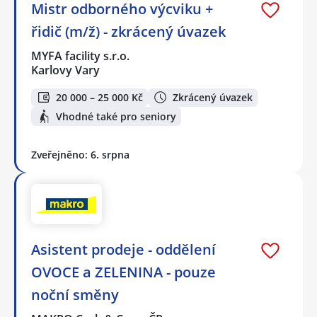
Mistr odborného výcviku +
řidič (m/ž) - zkrácený úvazek
MYFA facility s.r.o.
Karlovy Vary
20 000 – 25 000 Kč
Zkrácený úvazek
Vhodné také pro seniory
Zveřejněno: 6. srpna
Asistent prodeje - oddělení
OVOCE a ZELENINA - pouze
noční směny