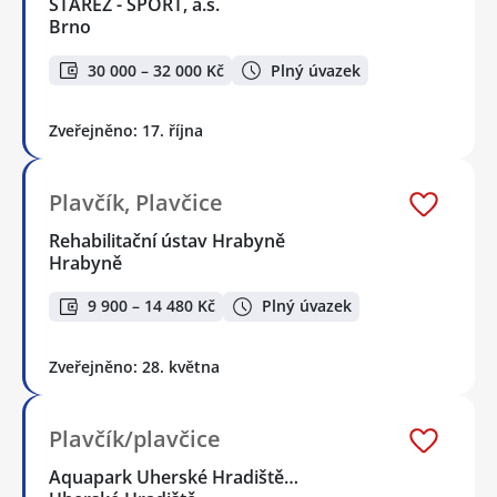
STAREZ - SPORT, a.s.
Brno
30 000 – 32 000 Kč
Plný úvazek
Zveřejněno: 17. října
Plavčík, Plavčice
Rehabilitační ústav Hrabyně
Hrabyně
9 900 – 14 480 Kč
Plný úvazek
Zveřejněno: 28. května
Plavčík/plavčice
Aquapark Uherské Hradiště…