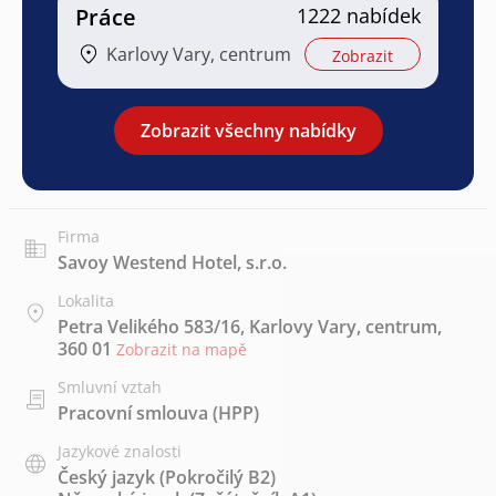
Práce
1222 nabídek
Karlovy Vary, centrum
Zobrazit
Zobrazit všechny nabídky
Firma
Savoy Westend Hotel, s.r.o.
Lokalita
Petra Velikého 583/16, Karlovy Vary, centrum,
360 01
Zobrazit na mapě
Smluvní vztah
Pracovní smlouva (HPP)
Jazykové znalosti
Český jazyk
(Pokročilý B2)