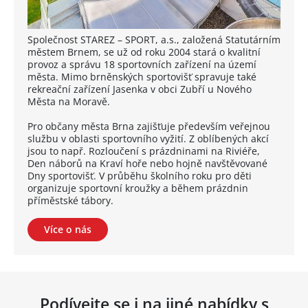
Společnost STAREZ – SPORT, a.s., založená Statutárním
městem Brnem, se už od roku 2004 stará o kvalitní
provoz a správu 18 sportovních zařízení na území
města. Mimo brněnských sportovišť spravuje také
rekreační zařízení Jasenka v obci Zubří u Nového
Města na Moravě.
Pro občany města Brna zajišťuje především veřejnou
službu v oblasti sportovního vyžití. Z oblíbených akcí
jsou to např. Rozloučení s prázdninami na Riviéře,
Den náborů na Kraví hoře nebo hojně navštěvované
Dny sportovišť. V průběhu školního roku pro děti
organizuje sportovní kroužky a během prázdnin
příměstské tábory.
Více o nás
Podívejte se i na jiné nabídky s