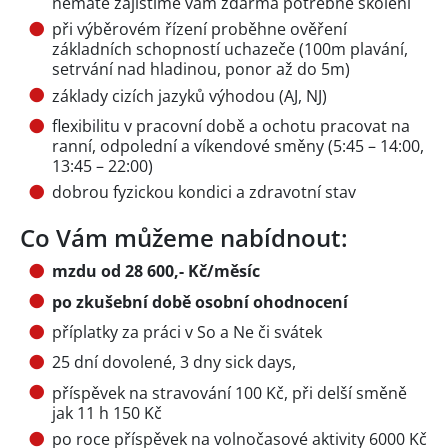
nemáte zajistíme vám zdarma potřebné školení
při výběrovém řízení proběhne ověření
základních schopností uchazeče (100m plavání,
setrvání nad hladinou, ponor až do 5m)
základy cizích jazyků výhodou (AJ, NJ)
flexibilitu v pracovní době a ochotu pracovat na
ranní, odpolední a víkendové směny (5:45 – 14:00,
13:45 – 22:00)
dobrou fyzickou kondici a zdravotní stav
Co Vám můžeme nabídnout:
mzdu od 28 600,- Kč/měsíc
po zkušební době osobní ohodnocení
příplatky za práci v So a Ne či svátek
25 dní dovolené, 3 dny sick days,
příspěvek na stravování 100 Kč, při delší směně
jak 11 h 150 Kč
po roce příspěvek na volnočasové aktivity 6000 Kč