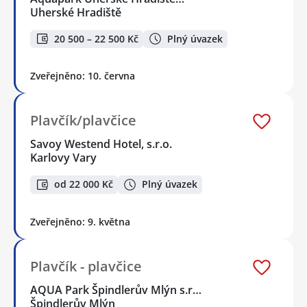
Uherské Hradiště
20 500 – 22 500 Kč
Plný úvazek
Zveřejněno: 10. června
Plavčík/plavčice
Savoy Westend Hotel, s.r.o.
Karlovy Vary
od 22 000 Kč
Plný úvazek
Zveřejněno: 9. května
Plavčík - plavčice
AQUA Park Špindlerův Mlýn s.r…
Špindlerův Mlýn