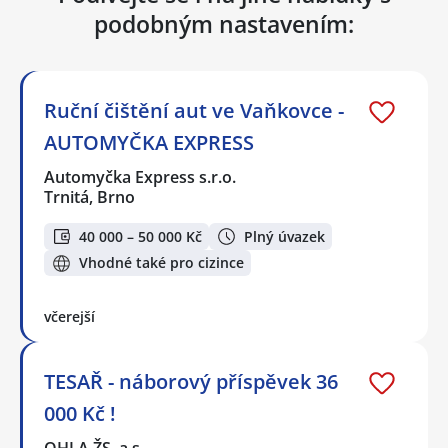
podobným nastavením:
Ruční čištění aut ve Vaňkovce -
AUTOMYČKA EXPRESS
Automyčka Express s.r.o.
Trnitá, Brno
40 000 – 50 000 Kč
Plný úvazek
Vhodné také pro cizince
včerejší
TESAŘ - náborový příspěvek 36
000 Kč !