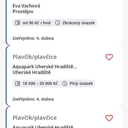
Eva Vachová
Prostějov
od 90 Kč / hod
Zkrácený úvazek
Zveřejněno: 9. dubna
Plavčík/plavčice
Aquapark Uherské Hradiště…
Uherské Hradiště
18 500 – 20 000 Kč
Plný úvazek
Zveřejněno: 4. dubna
Plavčík/plavčice
Aquapark Uherské Hradiště…