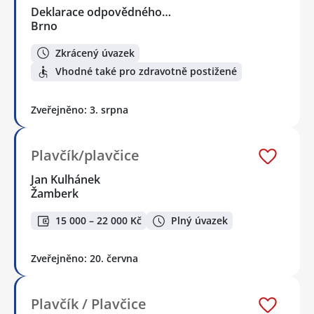
Deklarace odpovědného…
Brno
Zkrácený úvazek
Vhodné také pro zdravotně postižené
Zveřejněno: 3. srpna
Plavčík/plavčice
Jan Kulhánek
Žamberk
15 000 – 22 000 Kč
Plný úvazek
Zveřejněno: 20. června
Plavčík / Plavčice