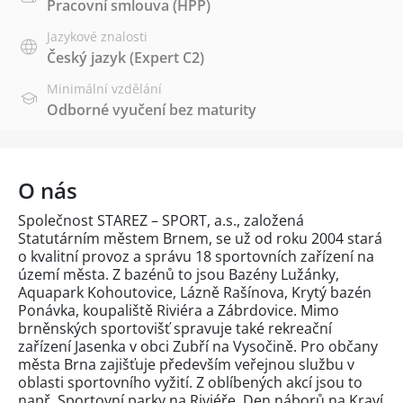
Pracovní smlouva (HPP)
Jazykové znalosti
Český jazyk
(Expert C2)
Minimální vzdělání
Odborné vyučení bez maturity
O nás
Společnost STAREZ – SPORT, a.s., založená
Statutárním městem Brnem, se už od roku 2004 stará
o kvalitní provoz a správu 18 sportovních zařízení na
území města. Z bazénů to jsou Bazény Lužánky,
Aquapark Kohoutovice, Lázně Rašínova, Krytý bazén
Ponávka, koupaliště Riviéra a Zábrdovice. Mimo
brněnských sportovišť spravuje také rekreační
zařízení Jasenka v obci Zubří na Vysočině. Pro občany
města Brna zajišťuje především veřejnou službu v
oblasti sportovního vyžití. Z oblíbených akcí jsou to
např. Sportovní parky na Riviéře, Den náborů na Kraví