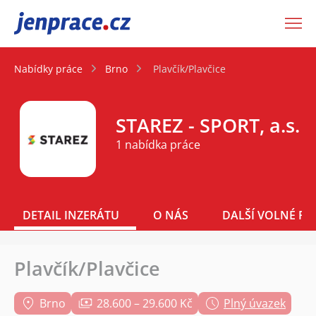
JenPráce.cz
Nabídky práce
Brno
Plavčík/Plavčice
STAREZ - SPORT, a.s.
1 nabídka práce
DETAIL INZERÁTU
O NÁS
DALŠÍ VOLNÉ PO
Plavčík/Plavčice
Brno
28.600 – 29.600 Kč
Plný úvazek