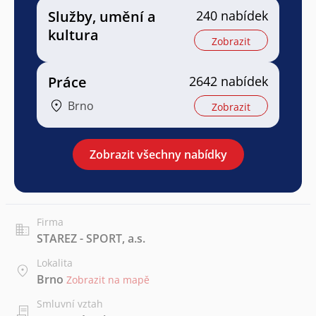
Služby, umění a
240 nabídek
kultura
Zobrazit
Práce
2642 nabídek
Brno
Zobrazit
Zobrazit všechny nabídky
Firma
STAREZ - SPORT, a.s.
Lokalita
Brno
Zobrazit na mapě
Smluvní vztah