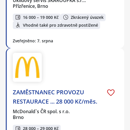
Úklidový servis ŠKAROUPKA s.r…
Přízřenice, Brno
16 000 – 19 000 Kč
Zkrácený úvazek
Vhodné také pro zdravotně postižené
Zveřejněno: 7. srpna
ZAMĚSTNANEC PROVOZU
RESTAURACE ... 28 000 Kč/měs.
McDonald`s ČR spol. s r.o.
Brno
28 000 – 29 000 Kč