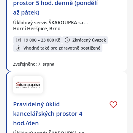
prostor 5 hod. denně (pondělí
až pátek)
Úklidový servis ŠKAROUPKA s.r…
Horní Heršpice, Brno
19 000 – 23 000 Kč
Zkrácený úvazek
Vhodné také pro zdravotně postižené
Zveřejněno: 7. srpna
Pravidelný úklid
kancelářských prostor 4
hod./den