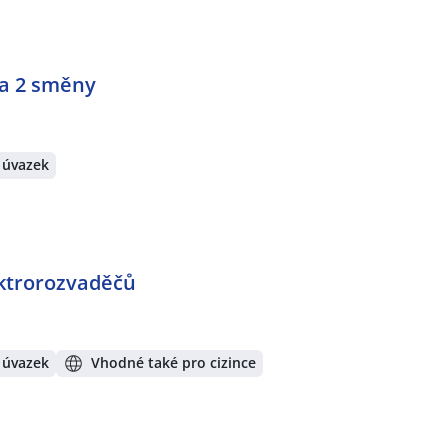
a 2 směny
 úvazek
ktrorozvaděčů
 úvazek
Vhodné také pro cizince