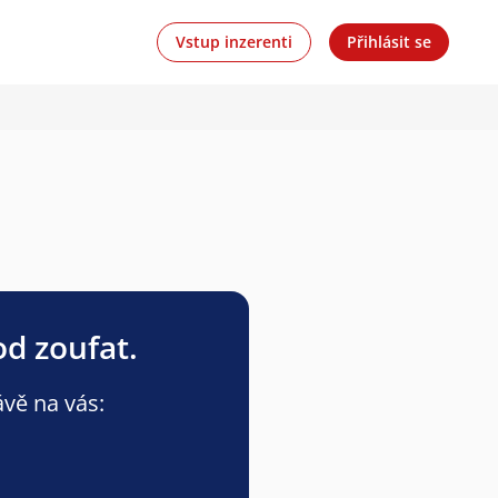
Vstup inzerenti
Přihlásit se
od zoufat.
ávě na vás: