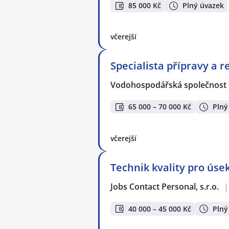
85 000 Kč
Plný úvazek
včerejší
Specialista přípravy a r
Vodohospodářská společnost 
65 000 – 70 000 Kč
Plný
včerejší
Technik kvality pro úse
Jobs Contact Personal, s.r.o.
|
40 000 – 45 000 Kč
Plný