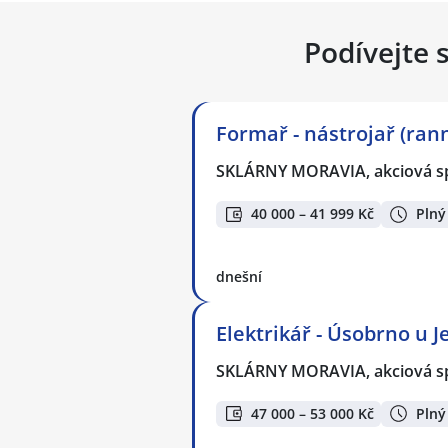
Podívejte 
Formař - nástrojař (ran
SKLÁRNY MORAVIA, akciová s
40 000 – 41 999 Kč
Plný
dnešní
Elektrikář - Úsobrno u J
SKLÁRNY MORAVIA, akciová s
47 000 – 53 000 Kč
Plný