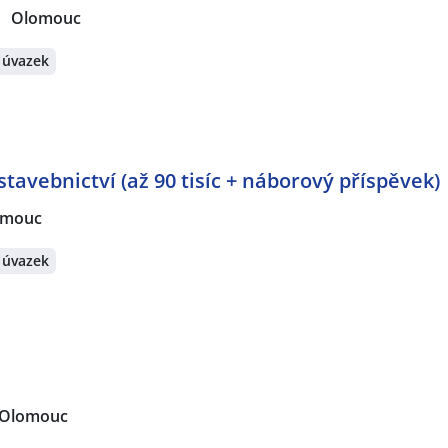
Olomouc
 úvazek
tavebnictví (až 90 tisíc + náborový příspěvek)
omouc
 úvazek
Olomouc