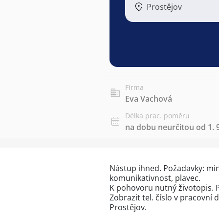
Prostějov
Firma
Eva Vachová
Délka prac. poměru
na dobu neurčitou od 1. 
Nástup ihned. Požadavky: min
komunikativnost, plavec.
K pohovoru nutný životopis. 
Zobrazit tel. číslo
v pracovní d
Prostějov.