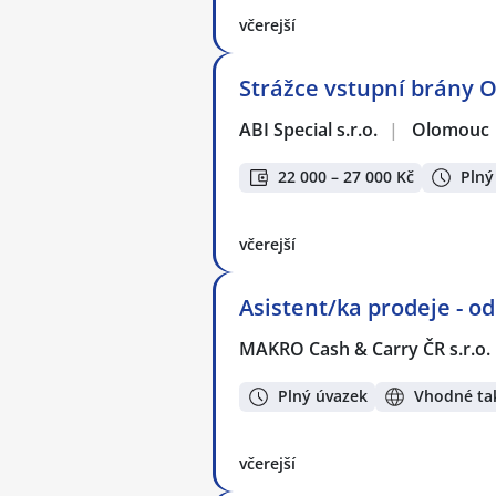
včerejší
Strážce vstupní brány 
ABI Special s.r.o.
|
Olomouc
22 000 – 27 000 Kč
Plný
včerejší
Asistent/ka prodeje - 
MAKRO Cash & Carry ČR s.r.o.
Plný úvazek
Vhodné tak
včerejší