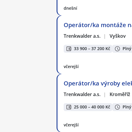
dnešní
Operátor/ka montáže n
Trenkwalder a.s.
|
Vyškov
33 900 – 37 200 Kč
Plný
včerejší
Operátor/ka výroby ele
Trenkwalder a.s.
|
Kroměříž
25 000 – 40 000 Kč
Plný
včerejší