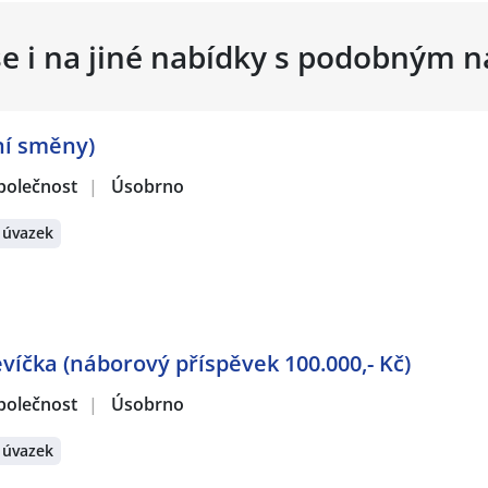
se i na jiné nabídky s podobným 
ní směny)
polečnost
|
Úsobrno
 úvazek
evíčka (náborový příspěvek 100.000,- Kč)
polečnost
|
Úsobrno
 úvazek