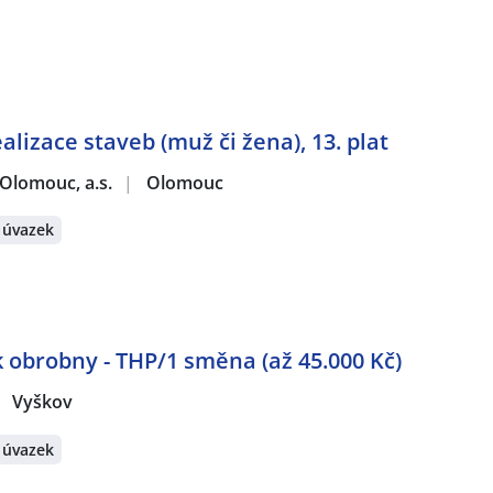
ealizace staveb (muž či žena), 13. plat
Olomouc, a.s.
|
Olomouc
 úvazek
k obrobny - THP/1 směna (až 45.000 Kč)
Vyškov
 úvazek