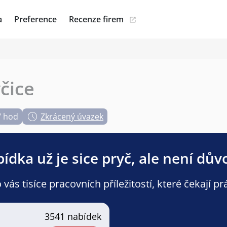
a
Preference
Recenze firem
včice
/ hod
Zkrácený úvazek
ídka už je sice pryč, ale není dův
ás tisíce pracovních příležitostí, které čekají pr
3541 nabídek