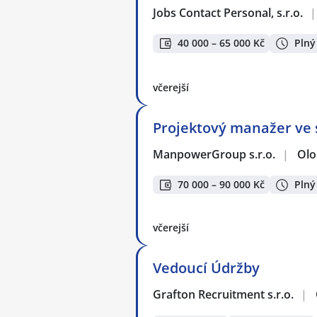
Jobs Contact Personal, s.r.o.
|
40 000 – 65 000 Kč
Plný
včerejší
Projektový manažer ve s
ManpowerGroup s.r.o.
|
Ol
70 000 – 90 000 Kč
Plný
včerejší
Vedoucí Údržby
Grafton Recruitment s.r.o.
|