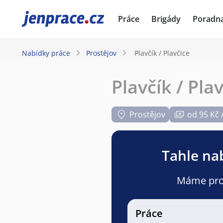
JenPráce.cz
Práce
Brigády
Poradn
Nabídky práce
Prostějov
Plavčík / Plavčice
Plavčík / Pla
Prostějov
od 95 Kč 
Tahle nab
Máme pro v
Práce