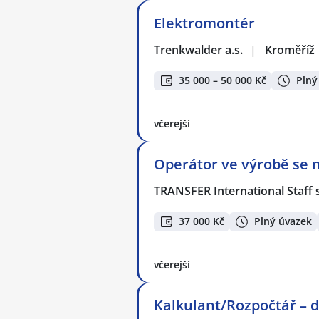
Elektromontér
Trenkwalder a.s.
|
Kroměříž
35 000 – 50 000 Kč
Plný
včerejší
Operátor ve výrobě se 
TRANSFER International Staff s
37 000 Kč
Plný úvazek
včerejší
Kalkulant/Rozpočtář – d