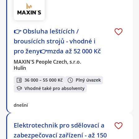
👉 Obsluha leštících /
brousících strojů - vhodné i
pro ženy👉mzda až 52 000 Kč
MAXIN'S People Czech, s.r.o.
Hulín
36 000 – 55 000 Kč
Plný úvazek
Vhodné také pro absolventy
dnešní
Elektrotechnik pro sdělovací a
zabezpečovací zařízení - až 150