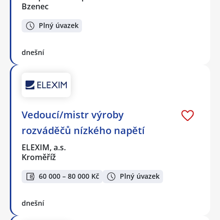
Bzenec
Plný úvazek
dnešní
Vedoucí/mistr výroby
rozváděčů nízkého napětí
ELEXIM, a.s.
Kroměříž
60 000 – 80 000 Kč
Plný úvazek
dnešní