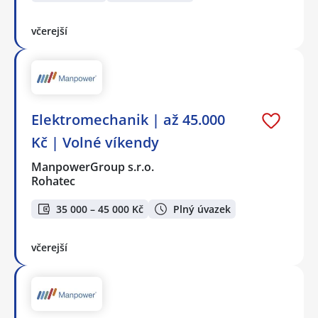
včerejší
Elektromechanik | až 45.000
Kč | Volné víkendy
ManpowerGroup s.r.o.
Rohatec
35 000 – 45 000 Kč
Plný úvazek
včerejší