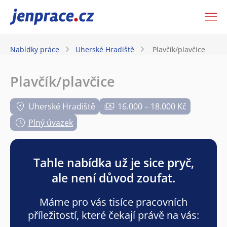
JenPráce.cz
Nabídky práce
Uherské Hradiště
Plavčík/plavčice
Plavčík/plavčice
Uherské Hradiště
16.000 – 18.000 Kč
Plný úvazek
Tahle nabídka už je sice pryč,
ale není důvod zoufat.
Máme pro vás tisíce pracovních
příležitostí, které čekají právě na vás: