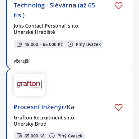
Technolog - Slévárna (až 65
tis.)
Jobs Contact Personal, s.r.o.
Uherské Hradiště
45 000 – 65 000 Kč
Plný úvazek
včerejší
Procesní Inženýr/Ka
Grafton Recruitment s.r.o.
Uherský Brod
65 000 Kč
Plný úvazek