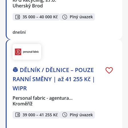
Uherský Brod
35 000 – 40 000 Kč
Plný úvazek
dnešní
👷 DĚLNÍK / DĚLNICE – POUZE
RANNÍ SMĚNY | až 41 255 Kč |
WIPR
Personal fabric - agentura…
Kroměříž
39 000 – 41 255 Kč
Plný úvazek