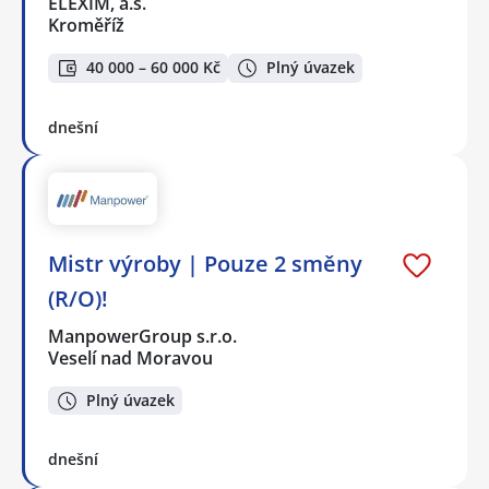
ELEXIM, a.s.
Kroměříž
40 000 – 60 000 Kč
Plný úvazek
dnešní
Mistr výroby | Pouze 2 směny
(R/O)!
ManpowerGroup s.r.o.
Veselí nad Moravou
Plný úvazek
dnešní