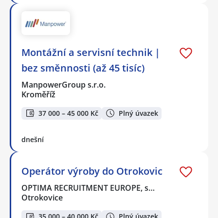
Montážní a servisní technik |
bez směnnosti (až 45 tisíc)
ManpowerGroup s.r.o.
Kroměříž
37 000 – 45 000 Kč
Plný úvazek
dnešní
Operátor výroby do Otrokovic
OPTIMA RECRUITMENT EUROPE, s…
Otrokovice
35 000 – 40 000 Kč
Plný úvazek