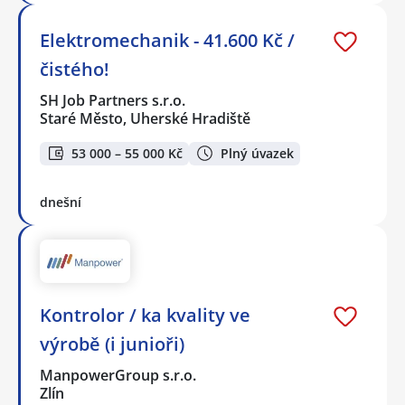
Elektromechanik - 41.600 Kč /
čistého!
SH Job Partners s.r.o.
Staré Město, Uherské Hradiště
53 000 – 55 000 Kč
Plný úvazek
dnešní
Kontrolor / ka kvality ve
výrobě (i junioři)
ManpowerGroup s.r.o.
Zlín