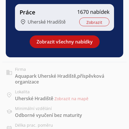
Práce
1670 nabídek
Uherské Hradiště
Zobrazit
Zobrazit všechny nabídky
Firma
Aquapark Uherské Hradiště,příspěvková
organizace
Lokalita
Uherské Hradiště
Zobrazit na mapě
Minimální vzdělání
Odborné vyučení bez maturity
Délka prac. poměru