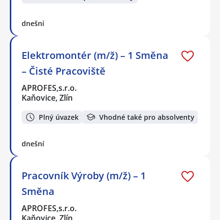
dnešní
Elektromontér (m/ž) – 1 Směna
– Čisté Pracoviště
APROFES,s.r.o.
Kaňovice, Zlín
Plný úvazek
Vhodné také pro absolventy
dnešní
Pracovník Výroby (m/ž) – 1
Směna
APROFES,s.r.o.
Kaňovice, Zlín