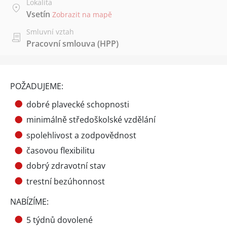
Lokalita
Vsetín
Zobrazit na mapě
Smluvní vztah
Pracovní smlouva (HPP)
POŽADUJEME:
dobré plavecké schopnosti
minimálně středoškolské vzdělání
spolehlivost a zodpovědnost
časovou flexibilitu
dobrý zdravotní stav
trestní bezúhonnost
NABÍZÍME:
5 týdnů dovolené