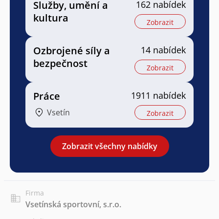
Služby, umění a
162 nabídek
kultura
Zobrazit
Ozbrojené síly a
14 nabídek
bezpečnost
Zobrazit
Práce
1911 nabídek
Vsetín
Zobrazit
Zobrazit všechny nabídky
Firma
Vsetínská sportovní, s.r.o.