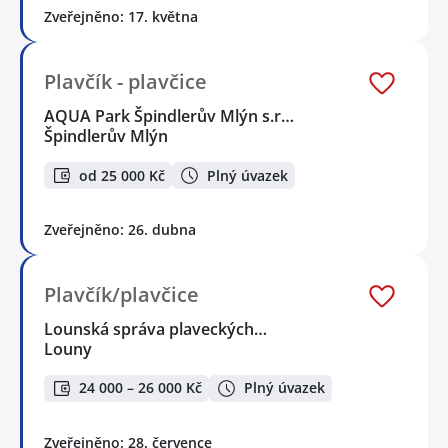
Zveřejněno: 17. května
Plavčík - plavčice
AQUA Park Špindlerův Mlýn s.r…
Špindlerův Mlýn
od 25 000 Kč
Plný úvazek
Zveřejněno: 26. dubna
Plavčík/plavčice
Lounská správa plaveckých…
Louny
24 000 – 26 000 Kč
Plný úvazek
Zveřejněno: 28. července