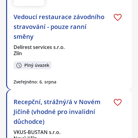
Vedoucí restaurace závodního
stravování - pouze ranní
směny
Delirest services s.r.o.
Zlín
Plný úvazek
Zveřejněno: 6. srpna
Recepční, strážný/á v Novém
Jičíně (vhodné pro invalidní
důchodce)
VKUS-BUSTAN s.r.o.