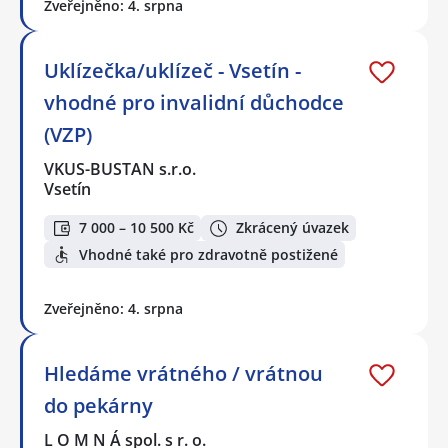
Zveřejněno: 4. srpna
Uklízečka/uklízeč - Vsetín -
vhodné pro invalidní důchodce
(VZP)
VKUS-BUSTAN s.r.o.
Vsetín
7 000 – 10 500 Kč
Zkrácený úvazek
Vhodné také pro zdravotně postižené
Zveřejněno: 4. srpna
Hledáme vrátného / vrátnou
do pekárny
L O M N Á spol. s r. o.