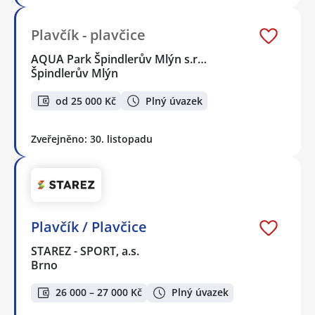
Plavčík - plavčice
AQUA Park Špindlerův Mlýn s.r…
Špindlerův Mlýn
od 25 000 Kč
Plný úvazek
Zveřejněno: 30. listopadu
Plavčík / Plavčice
STAREZ - SPORT, a.s.
Brno
26 000 – 27 000 Kč
Plný úvazek