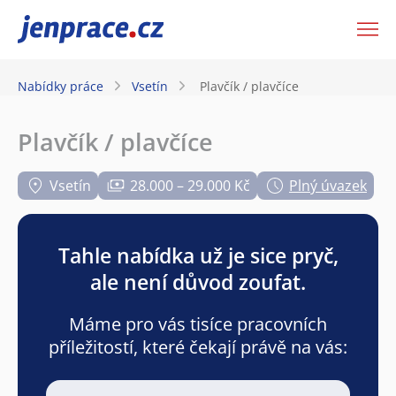
JenPráce.cz
Nabídky práce
Vsetín
Plavčík / plavčíce
Plavčík / plavčíce
Vsetín
28.000 – 29.000 Kč
Plný úvazek
Tahle nabídka už je sice pryč,
ale není důvod zoufat.
Máme pro vás tisíce pracovních
příležitostí, které čekají právě na vás: