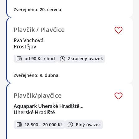
Zveřejněno: 20. června
Plavčík / Plavčice
Eva Vachová
Prostějov
od 90 Kč / hod
Zkrácený úvazek
Zveřejněno: 9. dubna
Plavčík/plavčice
Aquapark Uherské Hradiště…
Uherské Hradiště
18 500 – 20 000 Kč
Plný úvazek