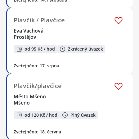
Plavčík / Plavčice
Eva Vachová
Prostějov
od 95 Kč / hod
Zkrácený úvazek
Zveřejněno: 17. srpna
Plavčík/plavčice
Město Mšeno
Mšeno
od 120 Kč / hod
Plný úvazek
Zveřejněno: 18. června