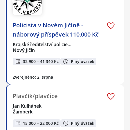
Policista v Novém Jičíně -
náborový příspěvek 110.000 Kč
Krajské ředitelství policie…
Nový Jičín
32 900 – 41 340 Kč
Plný úvazek
Zveřejněno: 2. srpna
Plavčík/plavčice
Jan Kulhánek
Žamberk
15 000 – 22 000 Kč
Plný úvazek