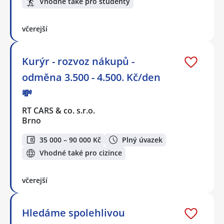
Vhodné také pro studenty
včerejší
Kurýr - rozvoz nákupů -
odměna 3.500 - 4.500. Kč/den
💸
RT CARS & co. s.r.o.
Brno
35 000 – 90 000 Kč
Plný úvazek
Vhodné také pro cizince
včerejší
Hledáme spolehlivou