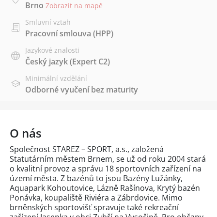
Brno
Zobrazit na mapě
Smluvní vztah
Pracovní smlouva (HPP)
Jazykové znalosti
Český jazyk
(Expert C2)
Minimální vzdělání
Odborné vyučení bez maturity
O nás
Společnost STAREZ – SPORT, a.s., založená
Statutárním městem Brnem, se už od roku 2004 stará
o kvalitní provoz a správu 18 sportovních zařízení na
území města. Z bazénů to jsou Bazény Lužánky,
Aquapark Kohoutovice, Lázně Rašínova, Krytý bazén
Ponávka, koupaliště Riviéra a Zábrdovice. Mimo
brněnských sportovišť spravuje také rekreační
zařízení Jasenka v obci Zubří na Vysočině. Pro občany