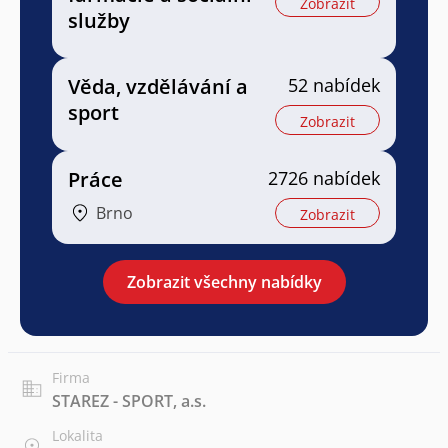
Zobrazit
služby
Věda, vzdělávání a
52 nabídek
sport
Zobrazit
Práce
2726 nabídek
Brno
Zobrazit
Zobrazit všechny nabídky
Firma
STAREZ - SPORT, a.s.
Lokalita