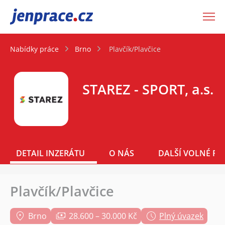
JenPráce.cz
Nabídky práce
Brno
Plavčík/Plavčice
STAREZ - SPORT, a.s.
DETAIL INZERÁTU
O NÁS
DALŠÍ VOLNÉ PO
Plavčík/Plavčice
Brno
28.600 – 30.000 Kč
Plný úvazek