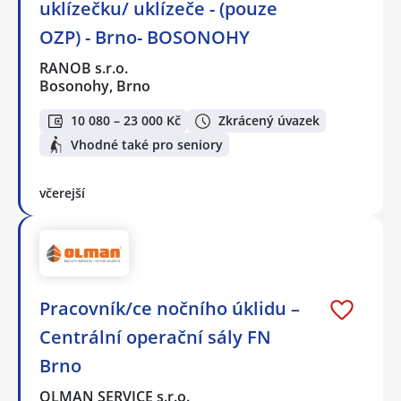
uklízečku/ uklízeče - (pouze
OZP) - Brno- BOSONOHY
RANOB s.r.o.
Bosonohy, Brno
10 080 – 23 000 Kč
Zkrácený úvazek
Vhodné také pro seniory
včerejší
Pracovník/ce nočního úklidu –
Centrální operační sály FN
Brno
OLMAN SERVICE s.r.o.