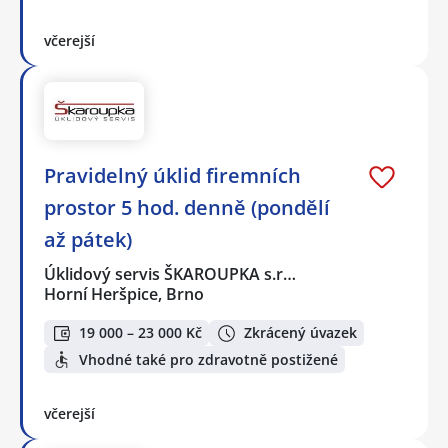
včerejší
Pravidelný úklid firemních
prostor 5 hod. denně (pondělí
až pátek)
Úklidový servis ŠKAROUPKA s.r…
Horní Heršpice, Brno
19 000 – 23 000 Kč
Zkrácený úvazek
Vhodné také pro zdravotně postižené
včerejší