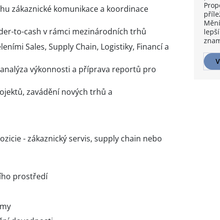
Prop
ěhu zákaznické komunikace a koordinace
příle
Mění
er-to-cash v rámci mezinárodních trhů
lepší
znam
eními Sales, Supply Chain, Logistiky, Financí a
V
 analýza výkonnosti a příprava reportů pro
ojektů, zavádění nových trhů a
icie - zákaznický servis, supply chain nebo
ího prostředí
émy