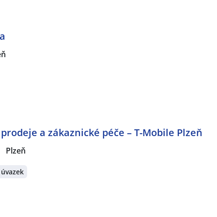
ta
eň
a prodeje a zákaznické péče – T-Mobile Plzeň
Plzeň
 úvazek