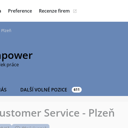
a
Preference
Recenze firem
 Plzeň
power
dek práce
NÁS
DALŠÍ VOLNÉ POZICE
611
stomer Service - Plzeň