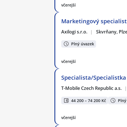
včerejší
Marketingový specialis
Axilogi s.r.o.
|
Skvrňany, Plz
Plný úvazek
včerejší
Specialista/Specialistk
T-Mobile Czech Republic a.s.
|
44 200 – 74 200 Kč
Plný
včerejší