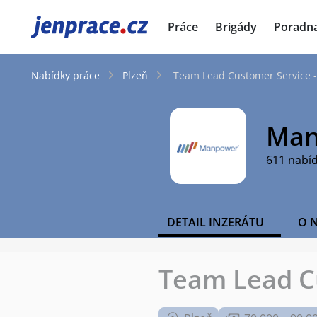
JenPráce.cz
Práce
Brigády
Poradn
Nabídky práce
Plzeň
Team Lead Customer Service -
Man
611 nabí
DETAIL INZERÁTU
O 
Team Lead Cu