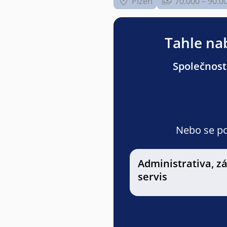
Plzeň
70.000 – 90.0
Tahle nab
Společnost
Nebo se pod
Administrativa, z
servis