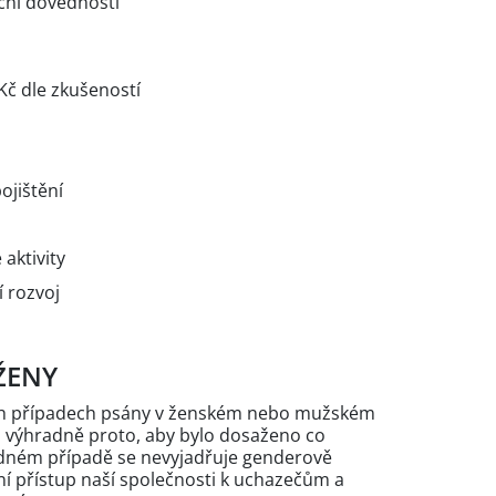
ční dovednosti
Kč dle zkušeností
ojištění
aktivity
í rozvoj
ŽENY
ých případech psány v ženském nebo mužském
n výhradně proto, aby bylo dosaženo co
žádném případě se nevyjadřuje genderově
 přístup naší společnosti k uchazečům a