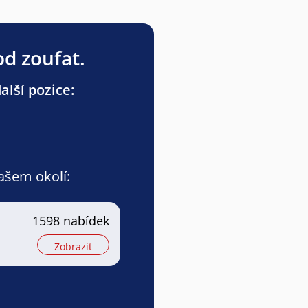
od zoufat.
lší pozice:
vašem okolí:
1598 nabídek
Zobrazit