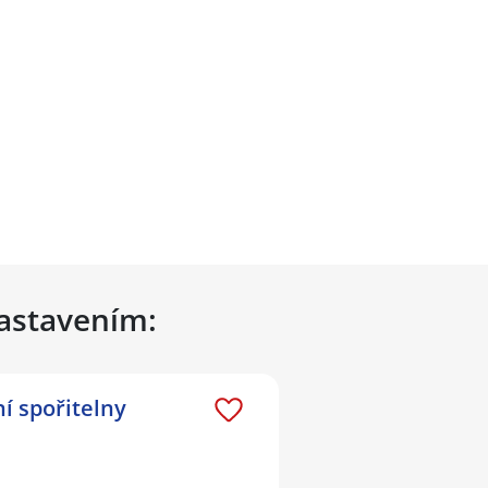
nastavením:
í spořitelny