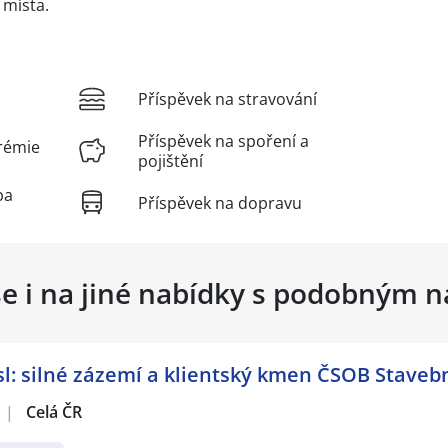
 místa.
Příspěvek na stravování
Příspěvek na spoření a
rémie
pojištění
ba
Příspěvek na dopravu
se i na jiné nabídky s podobným 
: silné zázemí a klientský kmen ČSOB Stavebn
|
Celá ČR