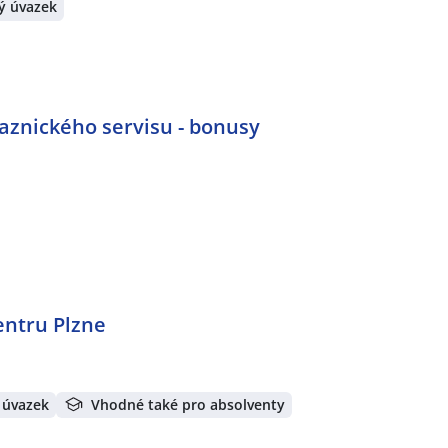
ý úvazek
znického servisu - bonusy
entru Plzne
 úvazek
Vhodné také pro absolventy