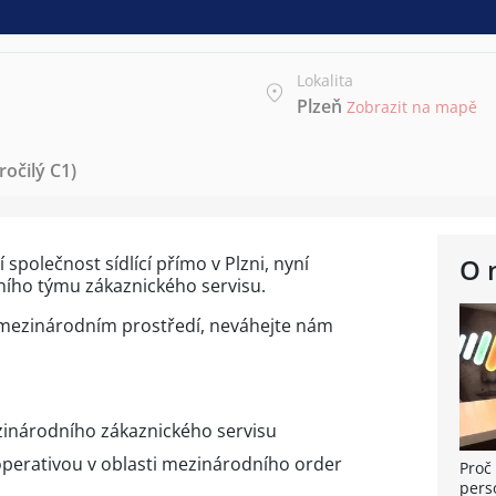
Lokalita
Plzeň
Zobrazit na mapě
očilý C1)
 společnost sídlící přímo v Plzni, nyní
O 
ího týmu zákaznického servisu.
 mezinárodním prostředí, neváhejte nám
zinárodního zákaznického servisu
perativou v oblasti mezinárodního order
Proč 
pers