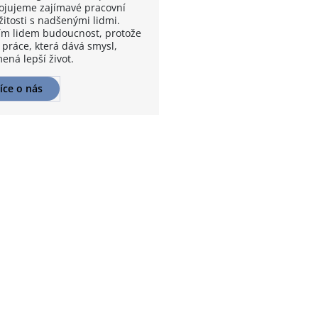
ojujeme zajímavé pracovní
žitosti s nadšenými lidmi.
m lidem budoucnost, protože
 práce, která dává smysl,
ená lepší život.
íce o nás