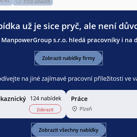
00 Kč
Plný úvazek
ídka už je sice pryč, ale není dův
 ManpowerGroup s.r.o. hledá pracovníky i na da
Zobrazit nabídky firmy
ívejte na jiné zajímavé pracovní příležitosti ve 
ákaznický
124 nabídek
Práce
Plzeň
Zobrazit
Zobrazit všechny nabídky