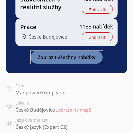
realitní služby
Zobrazit
Práce
1188 nabídek
České Budějovice
Zobrazit
Zobrazit všechny nabídky
Firma
ManpowerGroup s.r.o.
Lokalita
České Budějovice
Zobrazit na mapě
Jazykové znalosti
Český jazyk
(Expert C2)