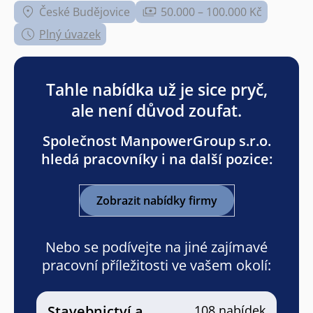
České Budějovice
50.000 – 100.000 Kč
Plný úvazek
Tahle nabídka už je sice pryč,
ale není důvod zoufat.
Společnost ManpowerGroup s.r.o.
hledá pracovníky i na další pozice:
Zobrazit nabídky firmy
Nebo se podívejte na jiné zajímavé
pracovní příležitosti ve vašem okolí:
Stavebnictví a
108 nabídek