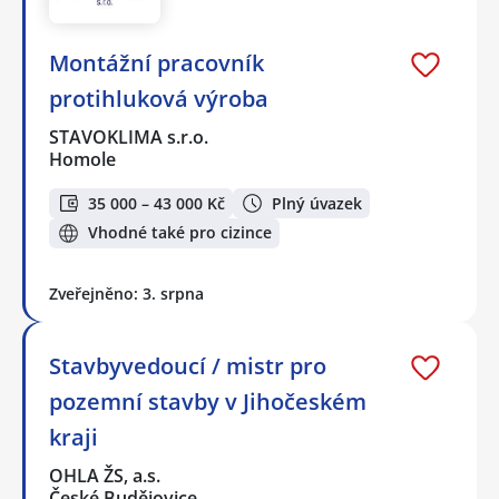
Montážní pracovník
protihluková výroba
STAVOKLIMA s.r.o.
Homole
35 000 – 43 000 Kč
Plný úvazek
Vhodné také pro cizince
Zveřejněno: 3. srpna
Stavbyvedoucí / mistr pro
pozemní stavby v Jihočeském
kraji
OHLA ŽS, a.s.
České Budějovice