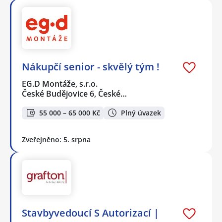
Nákupčí senior - skvělý tým !
EG.D Montáže, s.r.o.
České Budějovice 6, České…
55 000 – 65 000 Kč
Plný úvazek
Zveřejněno: 5. srpna
Stavbyvedoucí S Autorizací |