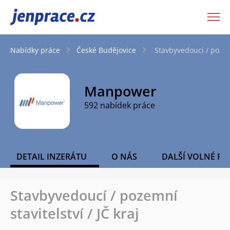
JenPráce.cz
Nabídky práce
České Budějovice
Stavbyvedoucí / pozemn
Manpower
592 nabídek práce
DETAIL INZERÁTU
O NÁS
DALŠÍ VOLNÉ PO
Stavbyvedoucí / pozemní
stavitelství / JČ kraj