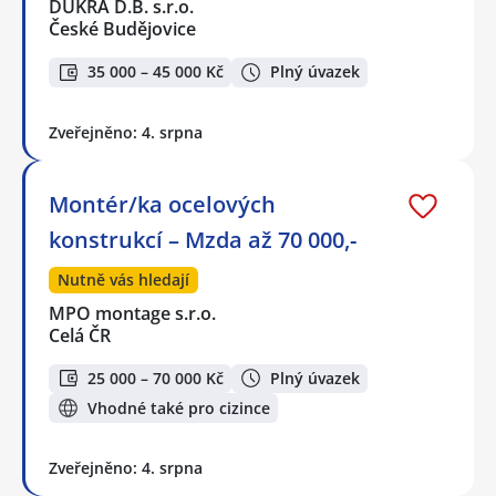
DUKRA D.B. s.r.o.
České Budějovice
35 000 – 45 000 Kč
Plný úvazek
Zveřejněno: 4. srpna
Montér/ka ocelových
konstrukcí – Mzda až 70 000,-
Nutně vás hledají
MPO montage s.r.o.
Celá ČR
25 000 – 70 000 Kč
Plný úvazek
Vhodné také pro cizince
Zveřejněno: 4. srpna