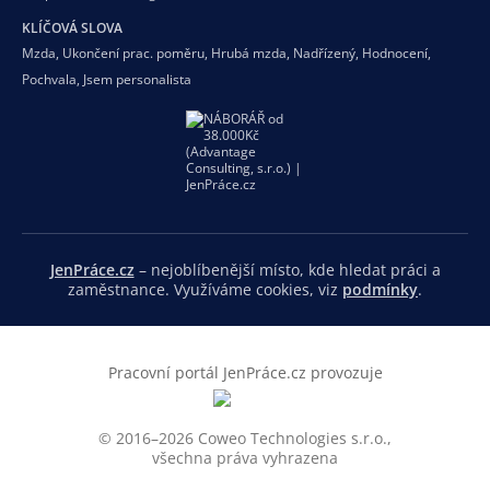
KLÍČOVÁ SLOVA
Mzda
,
Ukončení prac. poměru
,
Hrubá mzda
,
Nadřízený
,
Hodnocení
,
Pochvala
,
Jsem personalista
JenPráce.cz
– nejoblíbenější místo, kde hledat práci a
zaměstnance. Využíváme cookies, viz
podmínky
.
Pracovní portál JenPráce.cz provozuje
© 2016–2026 Coweo Technologies s.r.o.,
všechna práva vyhrazena