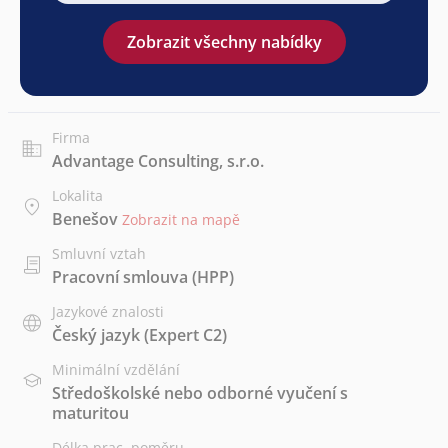
Zobrazit všechny nabídky
Firma
Advantage Consulting, s.r.o.
Lokalita
Benešov
Zobrazit na mapě
Smluvní vztah
Pracovní smlouva (HPP)
Jazykové znalosti
Český jazyk
(Expert C2)
Minimální vzdělání
Středoškolské nebo odborné vyučení s
maturitou
Délka prac. poměru