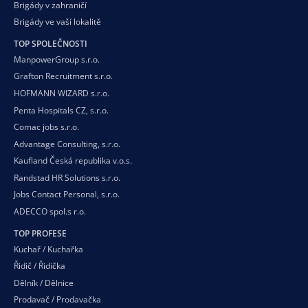
Brigády v zahraničí
Brigády ve vaší
lokalitě
TOP SPOLEČNOSTI
ManpowerGroup s.r.o.
Grafton Recruitment s.r.o.
HOFMANN WIZARD s.r.o.
Penta Hospitals CZ, s.r.o.
Comac jobs s.r.o.
Advantage Consulting, s.r.o.
Kaufland Česká republika v.o.s.
Randstad HR Solutions s.r.o.
Jobs Contact Personal, s.r.o.
ADECCO spol.s r.o.
TOP PROFESE
Kuchař / Kuchařka
Řidič / Řidička
Dělník / Dělnice
Prodavač / Prodavačka