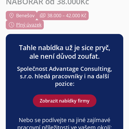
NÁBORÁŘ od 38.000Kč
Benešov
38.000 – 42.000 Kč
Plný úvazek
Tahle nabídka už je sice pryč,
ale není důvod zoufat.
Společnost Advantage Consulting,
s.r.o. hledá pracovníky i na další
pozice:
Zobrazit nabídky firmy
Nebo se podívejte na jiné zajímavé
pracovní příležitosti ve vašem okolí: