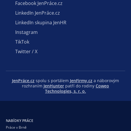
Facebook JenPráce.cz
LinkedIn JenPráce.cz
LinkedIn skupina JenHR
Instagram
TikTok
Twitter / X
JenPráce.cz
spolu s portálem
JenFirmy.cz
a náborovým
rozhraním
JenHunter
patří do rodiny
Coweo
Technologies, s. r. o.
NABÍDKY PRÁCE
Práce v Brně