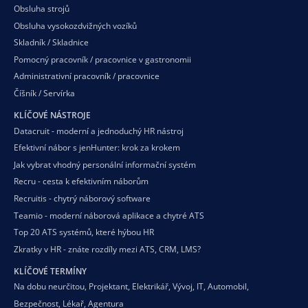
Obsluha strojů
Obsluha vysokozdvižných vozíků
Skladník / Skladnice
Pomocný pracovník / pracovnice v gastronomii
Administrativní pracovník / pracovnice
Číšník / Servírka
KLÍČOVÉ NÁSTROJE
Datacruit - moderní a jednoduchý HR nástroj
Efektivní nábor s jenHunter: krok za krokem
Jak vybrat vhodný personální informační systém
Recru - cesta k efektivním náborům
Recruitis - chytrý náborový software
Teamio - moderní náborová aplikace a chytré ATS
Top 20 ATS systémů, které hýbou HR
Zkratky v HR - znáte rozdíly mezi ATS, CRM, LMS?
KLÍČOVÉ TERMÍNY
Na dobu neurčitou
,
Projektant
,
Elektrikář
,
Vývoj
,
IT
,
Automobil
,
Bezpečnost
,
Lékař
,
Agentura