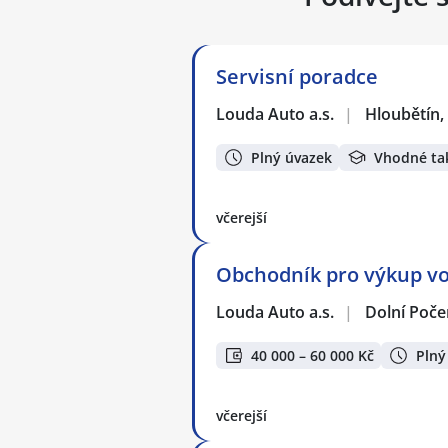
Servisní poradce
Louda Auto a.s.
|
Hloubětín,
Plný úvazek
Vhodné ta
včerejší
Obchodník pro výkup vo
Louda Auto a.s.
|
Dolní Poče
40 000 – 60 000 Kč
Plný
včerejší