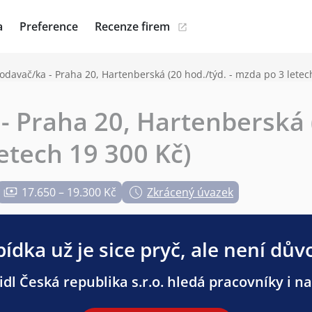
a
Preference
Recenze firem
odavač/ka - Praha 20, Hartenberská (20 hod./týd. - mzda po 3 letec
- Praha 20, Hartenberská 
etech 19 300 Kč)
17.650 – 19.300 Kč
Zkrácený úvazek
ídka už je sice pryč, ale není dův
dl Česká republika s.r.o. hledá pracovníky i na