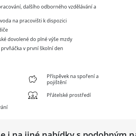
racování, dalšího odborného vzdělávání a
 voda na pracovišti k dispozici
diče
ské dovolené do plné výše mzdy
 prvňáčka v první školní den
Příspěvek na spoření a
pojištění
Přátelské prostředí
vání
se i na jiné nabídky s podobným 