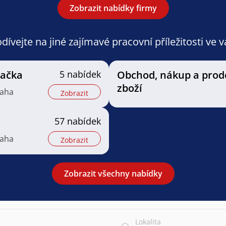
Zobrazit nabídky firmy
ívejte na jiné zajímavé pracovní příležitosti ve 
vačka
5 nabídek
Obchod, nákup a prod
zboží
raha
Zobrazit
57 nabídek
raha
Zobrazit
Zobrazit všechny nabídky
Lokalita