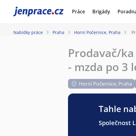
JenPráce.cz
Práce
Brigády
Poradn
Nabídky práce
Praha
Horní Počernice, Praha
Pr
Prodavač/ka 
- mzda po 3 l
Horní Počernice, Praha
Tahle nab
Společnost Li