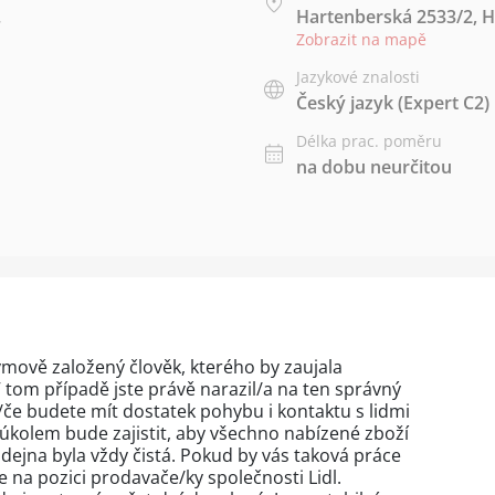
.
Hartenberská 2533/2, H
Zobrazit na mapě
Jazykové znalosti
Český jazyk
(Expert C2)
Délka prac. poměru
na dobu neurčitou
týmově založený člověk, kterého by zaujala
tom případě jste právě narazil/a na ten správný
/če budete mít dostatek pohybu i kontaktu s lidmi
kolem bude zajistit, aby všechno nabízené zboží
dejna byla vždy čistá. Pokud by vás taková práce
se na pozici prodavače/ky společnosti Lidl.