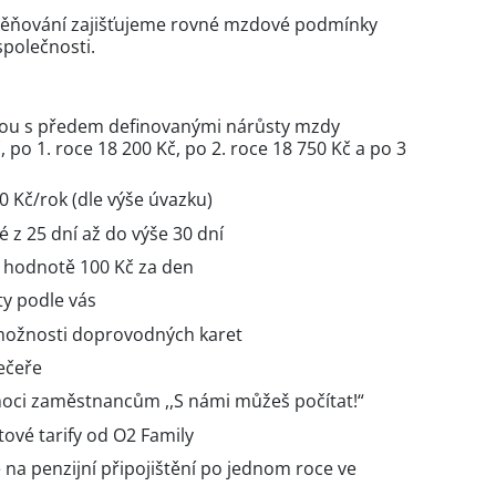
ěňování zajišťujeme rovné mzdové podmínky
společnosti.
ou s předem definovanými nárůsty mzdy
 po 1. roce 18 200 Kč, po 2. roce 18 750 Kč a po 3
 Kč/rok (dle výše úvazku)
 z 25 dní až do výše 30 dní
v hodnotě 100 Kč za den
ty podle vás
 možnosti doprovodných karet
večeře
ci zaměstnancům ,,S námi můžeš počítat!“
ové tarify od O2 Family
na penzijní připojištění po jednom roce ve