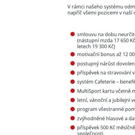
V rámci našeho systému odm
napříč všemi pozicemi v naší 
smlouvu na dobu neurčit
(nástupní mzda 17 650 Kč,
letech 19 300 Kč)
motivační bonus až 12 000
postupný nárůst dovolené
příspěvek na stravování 
systém Cafeterie – benefi
MultiSport kartu včetně
letní, vánoční a jubilejní 
program všestranné pomo
zvýhodněné hlasové a dat
příspěvek 500 Kč měsíčně 
společnosti