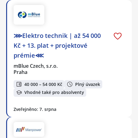
⋙Elektro technik | až 54 000
Kč + 13. plat + projektové
prémie⋘
mBlue Czech, s.r.o.
Praha
40 000 – 54 000 Kč
Plný úvazek
Vhodné také pro absolventy
Zveřejněno: 7. srpna