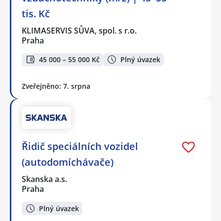
tis. Kč
KLIMASERVIS SŮVA, spol. s r.o.
Praha
45 000 – 55 000 Kč
Plný úvazek
Zveřejněno: 7. srpna
Řidič speciálních vozidel
(autodomíchávače)
Skanska a.s.
Praha
Plný úvazek