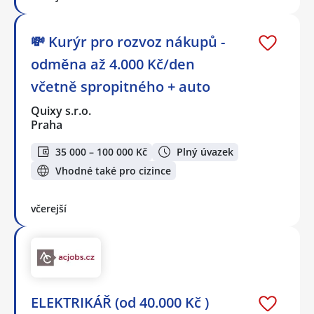
💸 Kurýr pro rozvoz nákupů -
odměna až 4.000 Kč/den
včetně spropitného + auto
Quixy s.r.o.
Praha
35 000 – 100 000 Kč
Plný úvazek
Vhodné také pro cizince
včerejší
ELEKTRIKÁŘ (od 40.000 Kč )