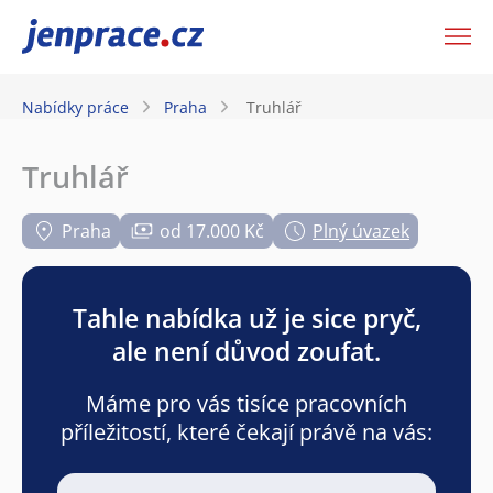
JenPráce.cz
Nabídky práce
Praha
Truhlář
Truhlář
Praha
od 17.000 Kč
Plný úvazek
Tahle nabídka už je sice pryč,
ale není důvod zoufat.
Máme pro vás tisíce pracovních
příležitostí, které čekají právě na vás: