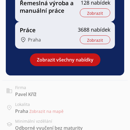
Řemeslná výroba a
128 nabídek
manuální práce
Zobrazit
Práce
3688 nabídek
Praha
Zobrazit
Zobrazit všechny nabídky
Firma
Pavel Kříž
Lokalita
Praha
Zobrazit na mapě
Minimální vzdělání
Odborné vyučení bez maturity