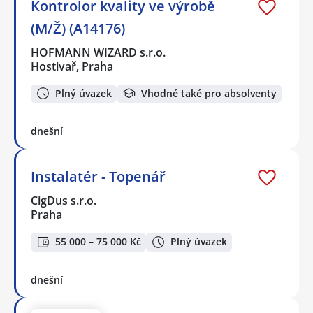
Kontrolor kvality ve výrobě
(M/Ž) (A14176)
HOFMANN WIZARD s.r.o.
Hostivař, Praha
Plný úvazek
Vhodné také pro absolventy
dnešní
Instalatér - Topenář
CigDus s.r.o.
Praha
55 000 – 75 000 Kč
Plný úvazek
dnešní