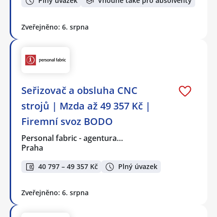
Plný úvazek
Vhodné také pro absolventy
Zveřejněno: 6. srpna
Seřizovač a obsluha CNC
strojů | Mzda až 49 357 Kč |
Firemní svoz BODO
Personal fabric - agentura…
Praha
40 797 – 49 357 Kč
Plný úvazek
Zveřejněno: 6. srpna