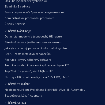
Obsluha vysokozdvižných vozíků
Skladník / Skladnice
Pomocný pracovník / pracovnice v gastronomii
Administrativní pracovník / pracovnice
Číšník / Servírka
KLÍČOVÉ NÁSTROJE
Datacruit - moderní a jednoduchý HR nástroj
Efektivní nábor s jenHunter: krok za krokem
Jak vybrat vhodný personální informační systém
Recru - cesta k efektivním náborům
Recruitis - chytrý náborový software
Teamio - moderní náborová aplikace a chytré ATS
Top 20 ATS systémů, které hýbou HR
Zkratky v HR - znáte rozdíly mezi ATS, CRM, LMS?
KLÍČOVÉ TERMÍNY
Na dobu neurčitou
,
Projektant
,
Elektrikář
,
Vývoj
,
IT
,
Automobil
,
Bezpečnost
,
Lékař
,
Agentura
KLÍČOVÁ SLOVA