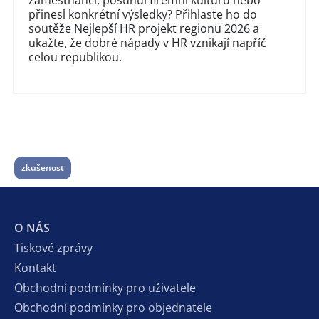
zaměstnanci, posunul firemní kulturu nebo
přinesl konkrétní výsledky? Přihlaste ho do
soutěže Nejlepší HR projekt regionu 2026 a
ukažte, že dobré nápady v HR vznikají napříč
celou republikou.
zkušenost
O NÁS
Tiskové zprávy
Kontakt
Obchodní podmínky pro uživatele
Obchodní podmínky pro objednatele