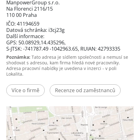
ManpowerGroup s.r.o.
Na Florenci 2116/15
110 00 Praha
IČO: 41194659
Datová schránka: i3cj23g
Další informace:
GPS: 50.08929,14.435296,
S-JTSK: -741787.49 -1042963.65, RUIAN: 42793335
Poznámka:
Tato adresa je sídlem společnosti a nemusí se
shodovat s adresou, kam firma hledá nové pracovníky.
Adresa pracovní nabídky je uvedena v inzerci - v poli
Lokalita.
Více o firmě
Recenze od zaměstnanců