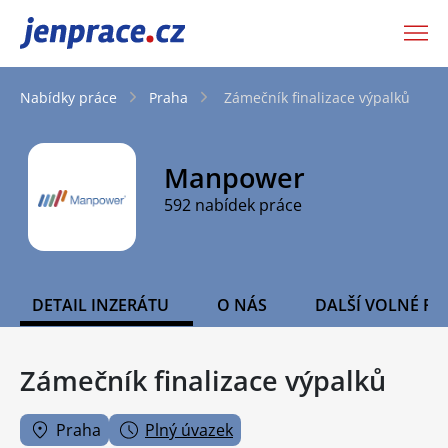
JenPráce.cz
Nabídky práce
Praha
Zámečník finalizace výpalků
Manpower
592 nabídek práce
DETAIL INZERÁTU
O NÁS
DALŠÍ VOLNÉ PO
Zámečník finalizace výpalků
Praha
Plný úvazek