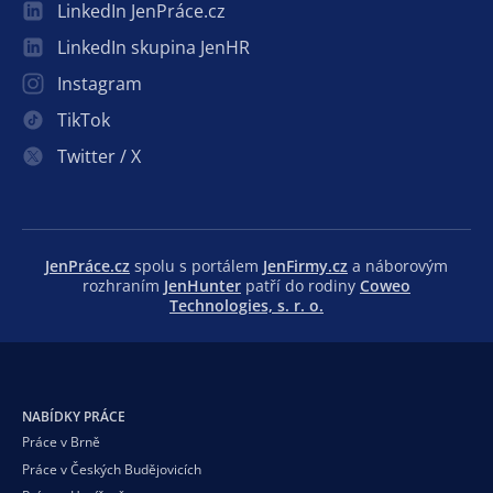
LinkedIn JenPráce.cz
LinkedIn skupina JenHR
Instagram
TikTok
Twitter / X
JenPráce.cz
spolu s portálem
JenFirmy.cz
a náborovým
rozhraním
JenHunter
patří do rodiny
Coweo
Technologies, s. r. o.
NABÍDKY PRÁCE
Práce v Brně
Práce v Českých Budějovicích