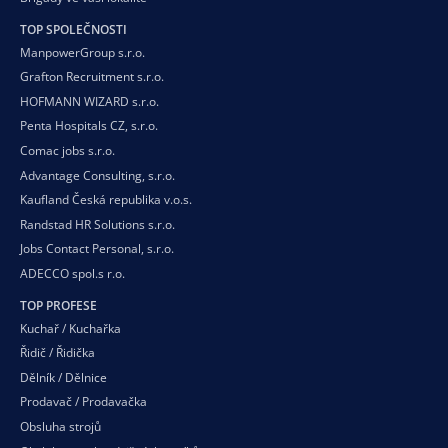
TOP SPOLEČNOSTI
ManpowerGroup s.r.o.
Grafton Recruitment s.r.o.
HOFMANN WIZARD s.r.o.
Penta Hospitals CZ, s.r.o.
Comac jobs s.r.o.
Advantage Consulting, s.r.o.
Kaufland Česká republika v.o.s.
Randstad HR Solutions s.r.o.
Jobs Contact Personal, s.r.o.
ADECCO spol.s r.o.
TOP PROFESE
Kuchař / Kuchařka
Řidič / Řidička
Dělník / Dělnice
Prodavač / Prodavačka
Obsluha strojů