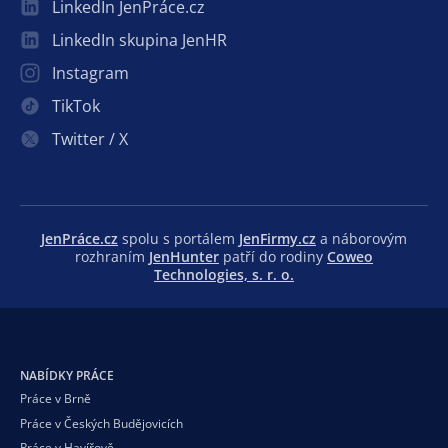
LinkedIn JenPráce.cz
LinkedIn skupina JenHR
Instagram
TikTok
Twitter / X
JenPráce.cz
spolu s portálem
JenFirmy.cz
a náborovým
rozhraním
JenHunter
patří do rodiny
Coweo
Technologies, s. r. o.
NABÍDKY PRÁCE
Práce v Brně
Práce v Českých Budějovicích
Práce v Havířově