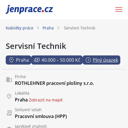
JenPráce.cz
Nabídky práce
Praha
Servisní Technik
Servisní Technik
Praha
40.000 – 50.000 Kč
Plný úvazek
Firma
ROTHLEHNER pracovní plošiny s.r.o.
Lokalita
Praha
Zobrazit na mapě
Smluvní vztah
Pracovní smlouva (HPP)
Jazykové znalosti