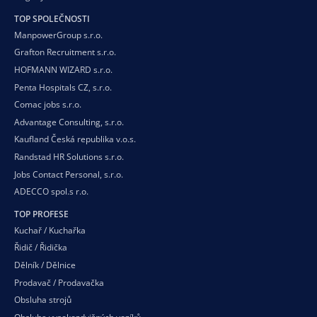
TOP SPOLEČNOSTI
ManpowerGroup s.r.o.
Grafton Recruitment s.r.o.
HOFMANN WIZARD s.r.o.
Penta Hospitals CZ, s.r.o.
Comac jobs s.r.o.
Advantage Consulting, s.r.o.
Kaufland Česká republika v.o.s.
Randstad HR Solutions s.r.o.
Jobs Contact Personal, s.r.o.
ADECCO spol.s r.o.
TOP PROFESE
Kuchař / Kuchařka
Řidič / Řidička
Dělník / Dělnice
Prodavač / Prodavačka
Obsluha strojů