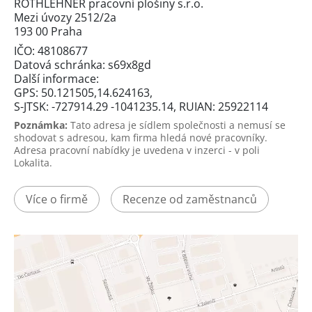
ROTHLEHNER pracovní plošiny s.r.o.
Mezi úvozy 2512/2a
193 00 Praha
IČO: 48108677
Datová schránka: s69x8gd
Další informace:
GPS: 50.121505,14.624163,
S-JTSK: -727914.29 -1041235.14, RUIAN: 25922114
Poznámka:
Tato adresa je sídlem společnosti a nemusí se
shodovat s adresou, kam firma hledá nové pracovníky.
Adresa pracovní nabídky je uvedena v inzerci - v poli
Lokalita.
Více o firmě
Recenze od zaměstnanců