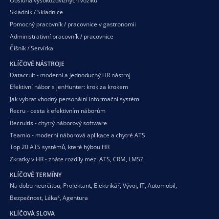
Obsluha vysokozdvižných vozíků
Skladník / Skladnice
Pomocný pracovník / pracovnice v gastronomii
Administrativní pracovník / pracovnice
Číšník / Servírka
KLÍČOVÉ NÁSTROJE
Datacruit - moderní a jednoduchý HR nástroj
Efektivní nábor s jenHunter: krok za krokem
Jak vybrat vhodný personální informační systém
Recru - cesta k efektivním náborům
Recruitis - chytrý náborový software
Teamio - moderní náborová aplikace a chytré ATS
Top 20 ATS systémů, které hýbou HR
Zkratky v HR - znáte rozdíly mezi ATS, CRM, LMS?
KLÍČOVÉ TERMÍNY
Na dobu neurčitou
,
Projektant
,
Elektrikář
,
Vývoj
,
IT
,
Automobil
,
Bezpečnost
,
Lékař
,
Agentura
KLÍČOVÁ SLOVA