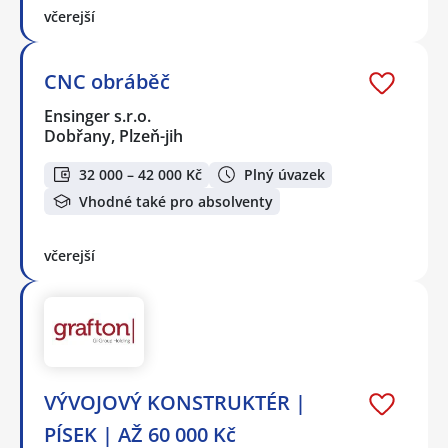
včerejší
CNC obráběč
Ensinger s.r.o.
Dobřany, Plzeň-jih
32 000 – 42 000 Kč
Plný úvazek
Vhodné také pro absolventy
včerejší
VÝVOJOVÝ KONSTRUKTÉR |
PÍSEK | AŽ 60 000 Kč