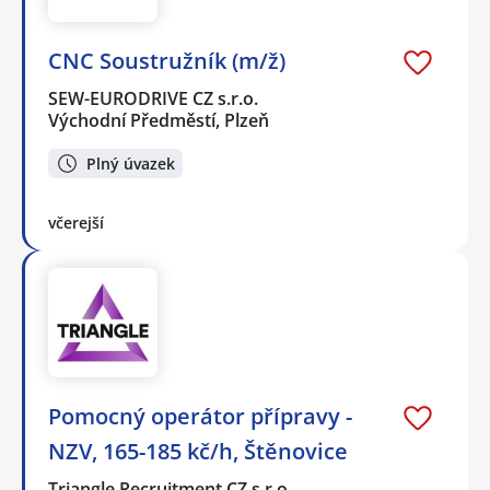
CNC Soustružník (m/ž)
SEW-EURODRIVE CZ s.r.o.
Východní Předměstí, Plzeň
Plný úvazek
včerejší
Pomocný operátor přípravy -
NZV, 165-185 kč/h, Štěnovice
Triangle Recruitment CZ s.r.o.