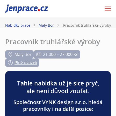
JenPráce.cz
Nabídky práce
Malý Bor
Pracovník truhlářské výroby
Pracovník truhlářské výroby
Malý Bor
21.000 – 27.000 Kč
Plný úvazek
Tahle nabídka už je sice pryč,
ale není důvod zoufat.
Společnost VYNK design s.r.o. hledá
pracovníky i na další pozice: