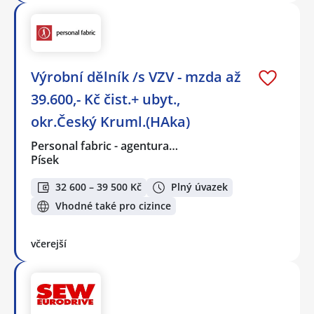
Výrobní dělník /s VZV - mzda až
39.600,- Kč čist.+ ubyt.,
okr.Český Kruml.(HAka)
Personal fabric - agentura…
Písek
32 600 – 39 500 Kč
Plný úvazek
Vhodné také pro cizince
včerejší