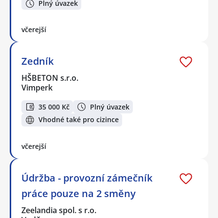
Plný úvazek
včerejší
Zedník
HŠBETON s.r.o.
Vimperk
35 000 Kč
Plný úvazek
Vhodné také pro cizince
včerejší
Údržba - provozní zámečník
práce pouze na 2 směny
Zeelandia spol. s r.o.