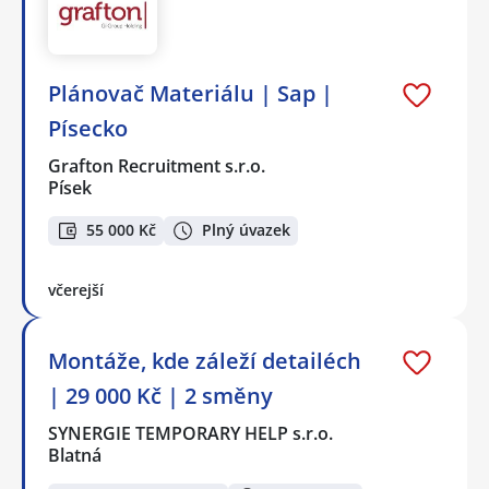
Plánovač Materiálu | Sap |
Písecko
Grafton Recruitment s.r.o.
Písek
55 000 Kč
Plný úvazek
včerejší
Montáže, kde záleží detailéch
| 29 000 Kč | 2 směny
SYNERGIE TEMPORARY HELP s.r.o.
Blatná