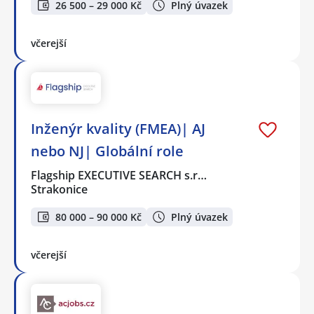
26 500 – 29 000 Kč
Plný úvazek
včerejší
Inženýr kvality (FMEA)| AJ
nebo NJ| Globální role
Flagship EXECUTIVE SEARCH s.r…
Strakonice
80 000 – 90 000 Kč
Plný úvazek
včerejší