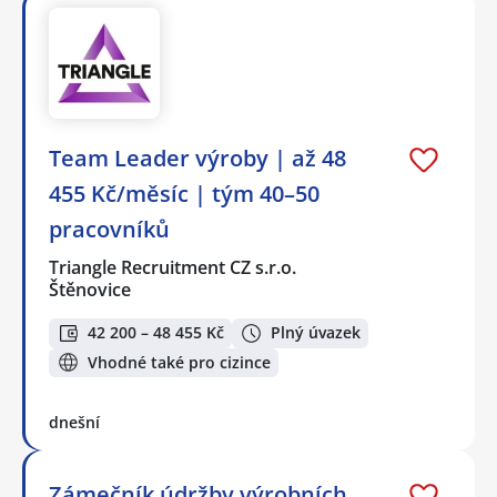
Team Leader výroby | až 48
455 Kč/měsíc | tým 40–50
pracovníků
Triangle Recruitment CZ s.r.o.
Štěnovice
42 200 – 48 455 Kč
Plný úvazek
Vhodné také pro cizince
dnešní
Zámečník údržby výrobních