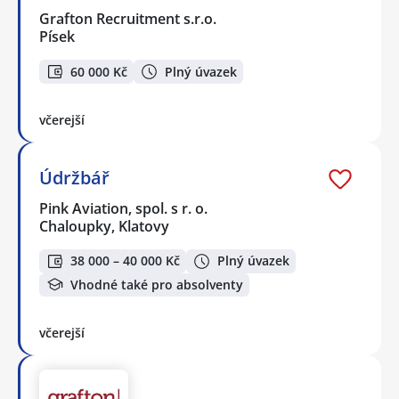
Grafton Recruitment s.r.o.
Písek
60 000 Kč
Plný úvazek
včerejší
Údržbář
Pink Aviation, spol. s r. o.
Chaloupky, Klatovy
38 000 – 40 000 Kč
Plný úvazek
Vhodné také pro absolventy
včerejší