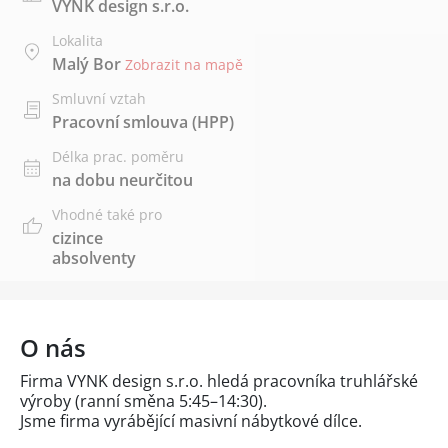
VYNK design s.r.o.
Lokalita
Malý Bor
Zobrazit na mapě
Smluvní vztah
Pracovní smlouva (HPP)
Délka prac. poměru
na dobu neurčitou
Vhodné také pro
cizince
absolventy
O nás
Firma VYNK design s.r.o. hledá pracovníka truhlářské
výroby (ranní směna 5:45–14:30).
Jsme firma vyrábějící masivní nábytkové dílce.